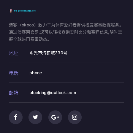
澳客（okooo）致力于为体育爱好者提供权威赛事数据服务。
通过澳客网官网,您可以轻松查询实时比分和赛程信息,随时掌
握全球热门赛事动态。
地址
明光市汽铺坡330号
电话
phone
邮箱
blocking@outlook.com