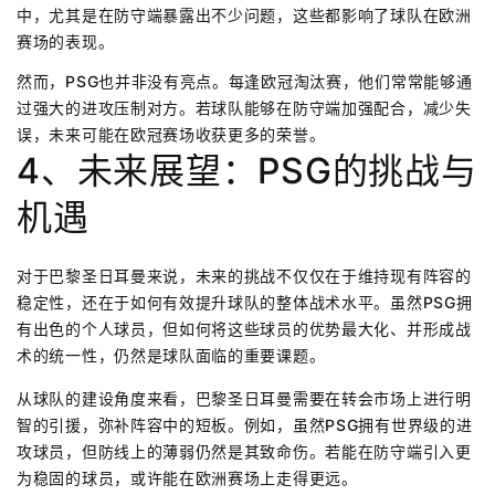
中，尤其是在防守端暴露出不少问题，这些都影响了球队在欧洲
赛场的表现。
然而，PSG也并非没有亮点。每逢欧冠淘汰赛，他们常常能够通
过强大的进攻压制对方。若球队能够在防守端加强配合，减少失
误，未来可能在欧冠赛场收获更多的荣誉。
4、未来展望：PSG的挑战与
机遇
对于巴黎圣日耳曼来说，未来的挑战不仅仅在于维持现有阵容的
稳定性，还在于如何有效提升球队的整体战术水平。虽然PSG拥
有出色的个人球员，但如何将这些球员的优势最大化、并形成战
术的统一性，仍然是球队面临的重要课题。
从球队的建设角度来看，巴黎圣日耳曼需要在转会市场上进行明
智的引援，弥补阵容中的短板。例如，虽然PSG拥有世界级的进
攻球员，但防线上的薄弱仍然是其致命伤。若能在防守端引入更
为稳固的球员，或许能在欧洲赛场上走得更远。