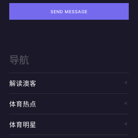
SEND MESSAGE
导航
解读澳客
体育热点
体育明星