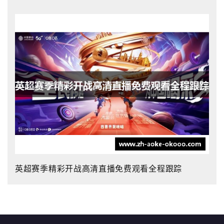
英超赛季精彩开战高清直播免费观看全程跟踪