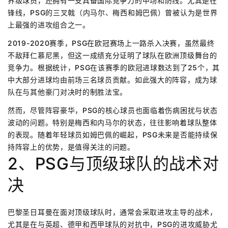
界级球员，还拥有一支具备国际竞争力的中场和防线。尤其是在
锋线，PSG的三叉戟（内马尔、梅西和姆巴佩）曾被认为是世界
上最强的进攻组合之一。
2019-2020赛季，PSG在欧冠赛场上一路杀入决赛，虽然最终
不敌拜仁慕尼黑，但这一成绩充分证明了球队在欧洲顶级舞台的
竞争力。根据统计，PSG在该赛季的欧冠进球数达到了25个，其
中大部分进球均由前场三名球员贡献。如此强大的阵容，成为球
队在与其他豪门对决时的制胜法宝。
然而，尽管阵容豪华，PSG的核心球员也面临着伤病困扰与状态
波动的问题。特别是梅西和内马尔的状态，往往影响着球队整体
的表现。随着年轻球员如姆巴佩的崛起，PSG未来是否能持续保
持阵容上的优势，是值得关注的问题。
2、PSG与顶级球队的战术对
决
巴黎圣日耳曼在面对顶级球队时，通常会采取进攻主导的战术，
尤其是在与英超、德甲和西甲球队的对抗中，PSG的进攻威胁尤