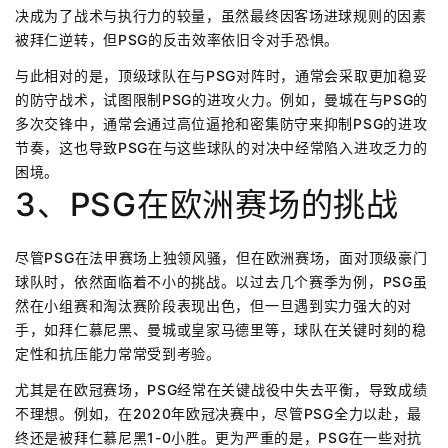
决成为了战术与执行力的较量，虽然最终因客场进球规则的因素
被拜仁逆转，但PSG的反击效率依旧令对手恐惧。
与此相对的是，顶级球队在与PSG对阵时，通常会采取更加稳妥
的防守战术，试图限制PSG的进攻火力。例如，曼城在与PSG的
多次交锋中，通常会通过高位逼抢和密集防守来抑制PSG的进攻
节奏，这也导致PSG在与这些球队的对决中经常陷入进攻乏力的
困境。
3、PSG在欧洲赛场的挑战
尽管PSG在法甲赛场上独领风骚，但在欧洲赛场，面对顶级豪门
球队时，依然面临着不小的挑战。以过去几个赛季为例，PSG虽
然在小组赛和淘汰赛阶段表现出色，但一旦遇到实力强大的对
手，如拜仁慕尼黑、曼城或皇家马德里等，球队在关键时刻的稳
定性和抗压能力常常受到考验。
尤其是在欧冠赛场，PSG经常在关键战役中失去平衡，导致成绩
不理想。例如，在2020年欧冠决赛中，尽管PSG全力以赴，最
终还是被拜仁慕尼黑1-0小胜。更为严重的是，PSG在一些对抗