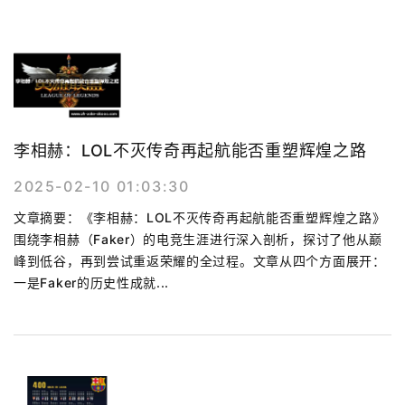
李相赫：LOL不灭传奇再起航能否重塑辉煌之路
2025-02-10 01:03:30
文章摘要：《李相赫：LOL不灭传奇再起航能否重塑辉煌之路》
围绕李相赫（Faker）的电竞生涯进行深入剖析，探讨了他从巅
峰到低谷，再到尝试重返荣耀的全过程。文章从四个方面展开：
一是Faker的历史性成就...