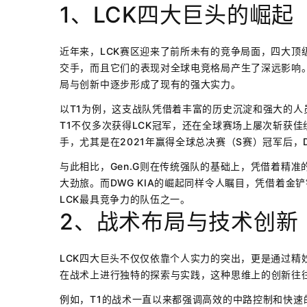
1、LCK四大巨头的崛起
近年来，LCK赛区迎来了前所未有的竞争局面，四大顶级战队
交手，而且它们的表现对全球电竞格局产生了深远影响
局与创新中逐步形成了现有的强大实力。
以T1为例，这支战队凭借着丰富的历史沉淀和强大的人员
T1不仅多次获得LCK冠军，还在全球赛场上屡次斩获
手，尤其是在2021年赢得全球总决赛（S赛）冠军后，
与此相比，Gen.G则在传统强队的基础上，凭借着精准
大劲旅。而DWG KIA的崛起同样令人瞩目，凭借着
LCK最具竞争力的队伍之一。
2、战术布局与技术创新
LCK四大巨头不仅仅依靠个人实力的突出，更是通过精
在战术上进行独特的探索与实践，这种思维上的创新往
例如，T1的战术一直以来都强调高效的中路控制和快速的