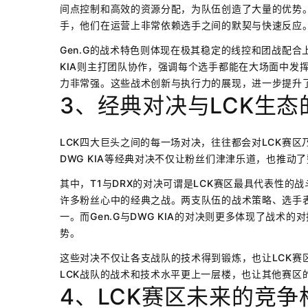
间点控制和高效的资源分配，为队伍创造了大量的优势。
手，他们在运营上非常依赖选手之间的默契与快速反应
Gen.G的战术特色则体现在极其稳定的线控和团战配
KIA则主打团队协作，强调每个选手都能在大场面中发挥
力非常强。这些战术创新与执行力的展现，进一步提升了
3、经典对决与LCK生态
LCK四大巨头之间的每一场对决，往往都会对LCK赛区乃
DWG KIA等经典对决不仅让粉丝们津津乐道，也推动
其中，T1与DRX的对决可谓是LCK赛区最具代表性的战
许多粉丝心中的经典之战。两支队伍的战术策略、选手
一。而Gen.G与DWG KIA的对决则更多体现了战
势。
这些对决不仅让各支战队的技术得到锻炼，也让LCK赛
LCK战队的战术和技术水平更上一层楼，也让其他赛区
4、LCK赛区未来的竞争