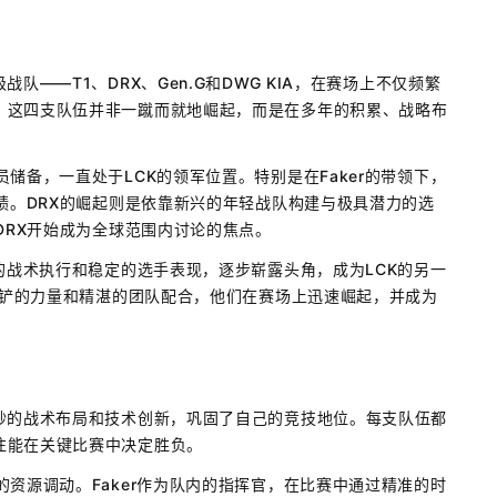
——T1、DRX、Gen.G和DWG KIA，在赛场上不仅频繁
。这四支队伍并非一蹴而就地崛起，而是在多年的积累、战略布
储备，一直处于LCK的领军位置。特别是在Faker的带领下，
佳绩。DRX的崛起则是依靠新兴的年轻战队构建与极具潜力的选
DRX开始成为全球范围内讨论的焦点。
的战术执行和稳定的选手表现，逐步崭露头角，成为LCK的另一
金铲铲的力量和精湛的团队配合，他们在赛场上迅速崛起，并成为
妙的战术布局和技术创新，巩固了自己的竞技地位。每支队伍都
往能在关键比赛中决定胜负。
资源调动。Faker作为队内的指挥官，在比赛中通过精准的时