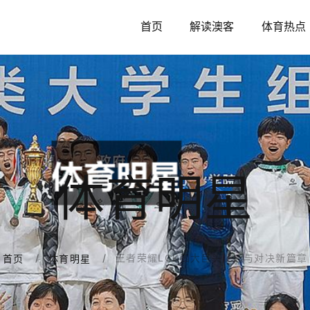
首页
解读澳客
体育热点
体育明星
王者荣耀LCK四大巨头崛起与对决新篇章
首页
体育明星