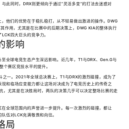
与此同时，DRX则更倾向于通过“灵活多变”的打法去迷惑对
。
合上，他们的优势在于稳扎稳打，从不轻易做出激进的操作。DWG
其作用，尤其是在比赛中的后期决策上，DWG KIA的整体执行
LCK四大巨头的竞争力。
的影响
至全球电竞生态产生深远影响。近几年，T1与DRX、Gen.G与
了整个赛区竞技水平的提升。
斗之一。2021年全球总决赛上，T1与DRX的激烈碰撞，成为了
表现和临场应变能力都让这场对决成为了电竞历史上的传奇之
术的对抗，尤其是在决胜局时，两队的决策几乎可以决定整场比赛的走
区在全球范围内的声誉进一步提升。每一次激烈的碰撞，都让
的队伍对LCK充满敬畏和向往。
格局