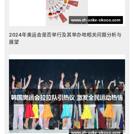
2024年奥运会是否举行及其举办地相关问题分析与
展望