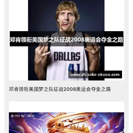
邓肯领衔美国梦之队征战2008奥运会夺金之路