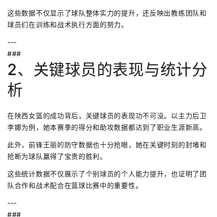
这些数据不仅显示了球队整体实力的提升，还反映出教练团队和
球员们在训练和战术执行方面的努力。
---
###
2、关键球员的表现与统计分
析
在陕西女篮的成功背后，关键球员的表现功不可没。以主力后卫
李娜为例，她本赛季的得分和助攻数据都达到了职业生涯新高。
此外，前锋王丽的防守数据也十分抢眼，她在关键时刻的封堵和
抢断为球队赢得了宝贵的胜利。
这些统计数据不仅展示了个别球员的个人能力提升，也证明了团
队合作和战术配合在篮球比赛中的重要性。
---
###