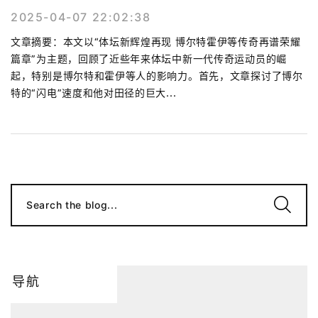
2025-04-07 22:02:38
文章摘要：本文以“体坛新辉煌再现 博尔特霍伊等传奇再谱荣耀
篇章”为主题，回顾了近些年来体坛中新一代传奇运动员的崛
起，特别是博尔特和霍伊等人的影响力。首先，文章探讨了博尔
特的“闪电”速度和他对田径的巨大...
Search the blog...
导航