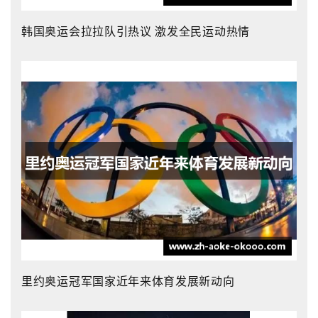
韩国奥运会拉拉队引热议 激发全民运动热情
里约奥运冠军国家近年来体育发展新动向