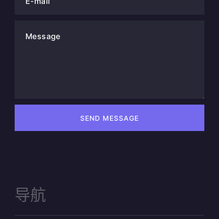
E-mail
Message
SEND MESSAGE
导航