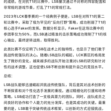
的成绩。在对抗T1的比赛中，LSB屡次通过不对称的阵容配置和
非常规的游戏节奏，打乱了T1的常规打法。
2023年LCK春季赛的一个经典例子便是，LSB在对阵T1的第二
轮比赛中，采取了极为罕见的“反向打野”策略，成功削弱了T1的
核心选手Faker的发挥。数据分析显示，Faker在这场比赛中的
参团率仅为50%，而LSB通过精准的击杀策略成功限制了T1的核
心输出，最终逆转战局，取得胜利。
此类比赛不仅证明了LSB在战术上的独特性，也显示了他们敢于
挑战传统强队的决心。随着LSB战队的崛起，LCK赛区的格局发
生了微妙的变化，越来越多的战队开始注重对LSB的研究和针对
性的战术调整，这也促使LSB不断创新和提升自己的竞技水平。
总结：
LSB战队能够迅速崛起并挑战传统强队，背后是其对战术创新的
不断探索和对个性化选手发展的重视。通过精细化的引援和培养
策略，LSB成功打造了一支极具潜力的团队。同时，战队成员之
间良好的协作和个人能力的充分发挥，也是其成功的关键。最重
要的是，LSB敢于突破传统战术框架，以创新的方式迎接挑战，