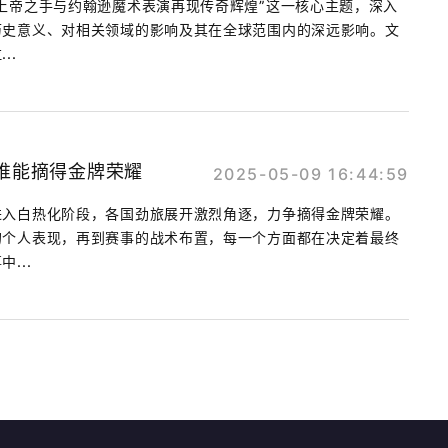
上帝之手与约翰逊魔术表演再现传奇辉煌”这一核心主题，深入
历史意义、对相关领域的影响及其在全球范围内的深远影响。文
..
谁能摘得金牌荣耀
2025-05-09 16:44:59
进入白热化阶段，各国劲旅展开激烈角逐，力争摘得金牌荣耀。
的个人表现，再到赛事的战术布置，每一个方面都在决定着最终
...