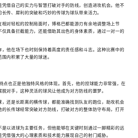
能凭借自己的实力与智慧打破对手的防线，创造进攻机会。他不
的长传、犀利的突破和巧妙的传球为球队带来活力。
在相对轻松的控制局面时，博格巴都能游刃有余地调整场上节
不仅具备拦截能力，还能借助其出色的身体素质，通过一对一的
作，他在场下也时刻保持着高度的责任感和斗志。这种比赛中的
范围内积累了大量的球迷。
术特点也正是他独特风格的体现。首先，他的控球能力非常强，在
摆脱对手，这种灵活的球风让他成为对方防线的噩梦。
球，还是长距离的横传球，都能准确找到队友的跑位，助攻机会
他的长传球经常突破对方防线，打破对方的整体防守布局，打开
不是以进球为主要任务，但他能够在关键时刻通过一脚精彩的远
能凭借强大的心理素质和技术能力展现自己的射门威胁。