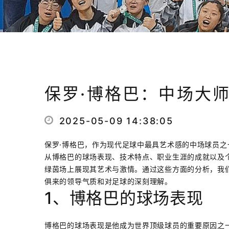
保罗·博格巴：中场大
2025-05-09 14:38:05
保罗·博格巴，作为现代足球中最具艺术感的中场球员
从博格巴的球场表现、技术特点、职业生涯的成就以及
绿茵场上展现其艺术与激情。通过这些方面的分析，我
俱来的领导气质和对足球的深刻理解。
1、博格巴的球场表现
博格巴的球场表现是他成为世界顶级球员的重要原因之