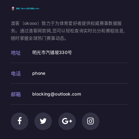
澳客（okooo）致力于为体育爱好者提供权威赛事数据服
务。通过澳客网官网,您可以轻松查询实时比分和赛程信息,
随时掌握全球热门赛事动态。
地址
明光市汽铺坡330号
电话
phone
邮箱
blocking@outlook.com