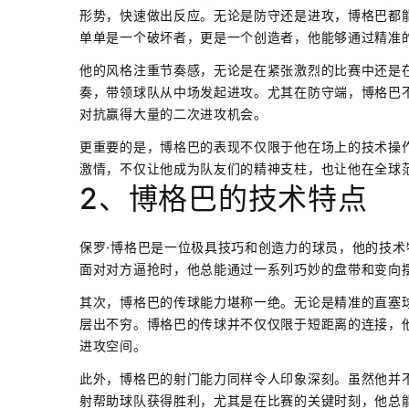
形势，快速做出反应。无论是防守还是进攻，博格巴都
单单是一个破坏者，更是一个创造者，他能够通过精准
他的风格注重节奏感，无论是在紧张激烈的比赛中还是
奏，带领球队从中场发起进攻。尤其在防守端，博格巴
对抗赢得大量的二次进攻机会。
更重要的是，博格巴的表现不仅限于他在场上的技术操
激情，不仅让他成为队友们的精神支柱，也让他在全球
2、博格巴的技术特点
保罗·博格巴是一位极具技巧和创造力的球员，他的技
面对对方逼抢时，他总能通过一系列巧妙的盘带和变向
其次，博格巴的传球能力堪称一绝。无论是精准的直塞
层出不穷。博格巴的传球并不仅仅限于短距离的连接，
进攻空间。
此外，博格巴的射门能力同样令人印象深刻。虽然他并
射帮助球队获得胜利，尤其是在比赛的关键时刻，他总