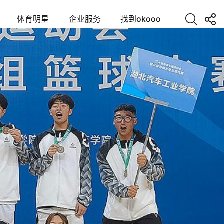
体育明星
企业服务
找到okooo