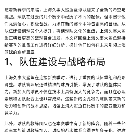
随着新赛季的来临，上海久事大鲨鱼篮球队迎来了全新的希望与
挑战。球队在过去的几个赛季中经历了不同的起伏，但本赛季他
们充满信心，积极备战，力求在新的赛季中冲击更高的目标。从
队伍建设到球员个人提升，再到球队文化的重塑，上海久事大鲨
鱼正朝着更高的篮球舞台进发。本文将围绕上海久事大鲨鱼迎接
新赛季的准备工作进行详细分析，探讨他们如何在未来引领上海
篮球的崭新篇章。
1、队伍建设与战略布局
上海久事大鲨鱼在迎接新赛季时，进行了重要的队伍重组和战略
调整。球队管理层通过精准的球员引援，增强了球队的整体实
力。新加入的球员不仅在技术上具备强大的竞争力，而且在心理
素质和团队配合上也非常成熟。这些新的面孔将为球队带来新的
活力和创新的战术思路，增强上海大鲨鱼在比赛中的应变能力和
竞争力。
此外，球队的教练团队也在本赛季中有了新的阵容。随着一些经
验丰富的篮球教练加入，球队的战术体系变得更加多元化，进攻