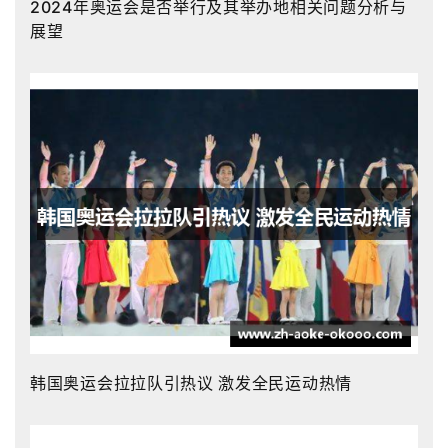
2024年奥运会是否举行及其举办地相关问题分析与
展望
韩国奥运会拉拉队引热议 激发全民运动热情