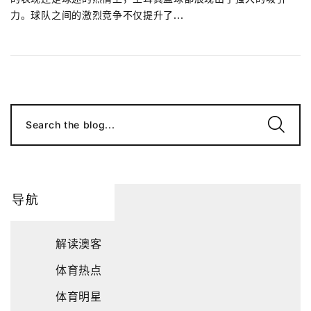
力。球队之间的激烈竞争不仅提升了...
Search the blog...
导航
解读澳客
体育热点
体育明星