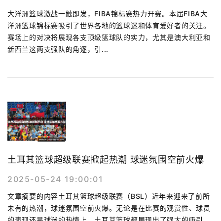
大洋洲篮球激战一触即发，FIBA锦标赛热力开赛。本届FIBA大
洋洲篮球锦标赛吸引了世界各地的篮球迷和体育爱好者的关注。
赛场上的对决将展现各支顶级篮球队的实力，尤其是澳大利亚和
新西兰这两支强队的角逐，引...
土耳其篮球超级联赛掀起热潮 球迷氛围空前火爆
2025-05-24 19:00:01
文章摘要的内容土耳其篮球超级联赛（BSL）近年来迎来了前所
未有的热潮，球迷氛围空前火爆。无论是在比赛的观赏性、球员
的表现还是球迷的热情上，土耳其篮球都展现出了强大的吸引