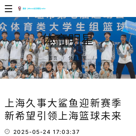
体育明星
首页
体育明星
上海久事大鲨鱼迎新赛季 新希望引领上海篮球未来
上海久事大鲨鱼迎新赛季
新希望引领上海篮球未来
2025-05-24 17:03:37