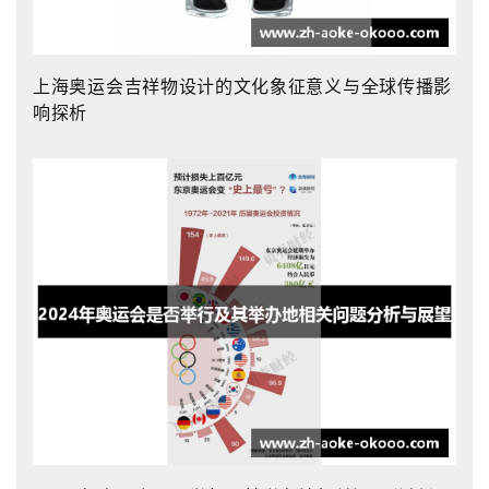
上海奥运会吉祥物设计的文化象征意义与全球传播影
响探析