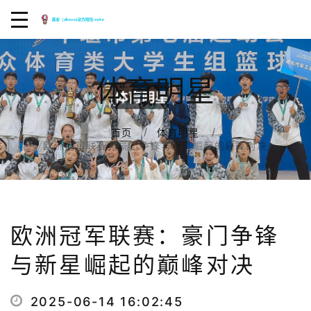
体育明星
首页
体育明星
欧洲冠军联赛：豪门争锋与新星崛起的巅峰对决
欧洲冠军联赛：豪门争锋
与新星崛起的巅峰对决
2025-06-14 16:02:45