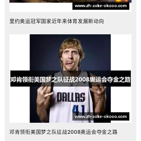
里约奥运冠军国家近年来体育发展新动向
邓肯领衔美国梦之队征战2008奥运会夺金之路