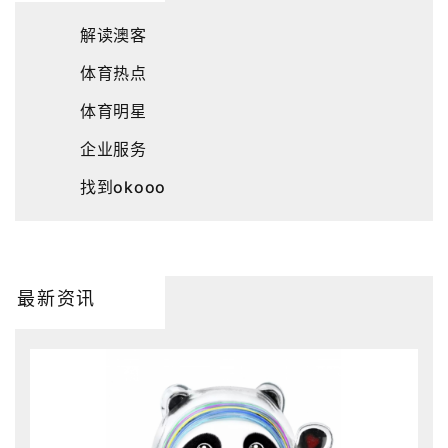
解读澳客
体育热点
体育明星
企业服务
找到okooo
最新资讯