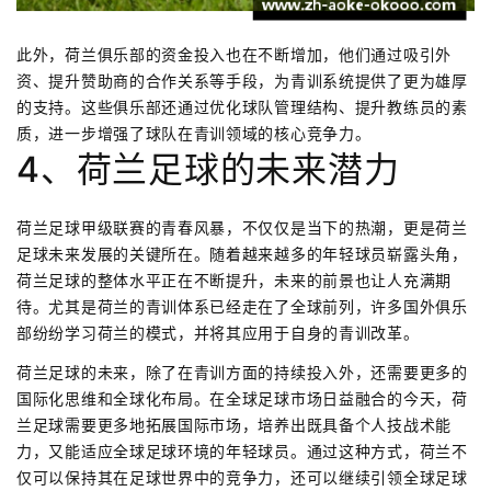
此外，荷兰俱乐部的资金投入也在不断增加，他们通过吸引外
资、提升赞助商的合作关系等手段，为青训系统提供了更为雄厚
的支持。这些俱乐部还通过优化球队管理结构、提升教练员的素
质，进一步增强了球队在青训领域的核心竞争力。
4、荷兰足球的未来潜力
荷兰足球甲级联赛的青春风暴，不仅仅是当下的热潮，更是荷兰
足球未来发展的关键所在。随着越来越多的年轻球员崭露头角，
荷兰足球的整体水平正在不断提升，未来的前景也让人充满期
待。尤其是荷兰的青训体系已经走在了全球前列，许多国外俱乐
部纷纷学习荷兰的模式，并将其应用于自身的青训改革。
荷兰足球的未来，除了在青训方面的持续投入外，还需要更多的
国际化思维和全球化布局。在全球足球市场日益融合的今天，荷
兰足球需要更多地拓展国际市场，培养出既具备个人技战术能
力，又能适应全球足球环境的年轻球员。通过这种方式，荷兰不
仅可以保持其在足球世界中的竞争力，还可以继续引领全球足球