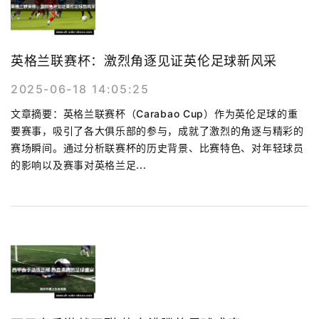
英格兰联赛杯：激烈角逐见证英伦足球新风采
2025-06-18 14:05:25
文章摘要：英格兰联赛杯（Carabao Cup）作为英伦足球的重
要赛事，吸引了各大俱乐部的参与，成就了激烈的角逐与精彩的
赛场瞬间。通过分析联赛杯的历史背景、比赛特色、对年轻球员
的影响以及赛事对英格兰足...