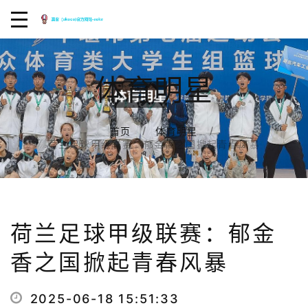
体育明星
首页
体育明星
荷兰足球甲级联赛：郁金香之国掀起青春风暴
荷兰足球甲级联赛：郁金
香之国掀起青春风暴
2025-06-18 15:51:33