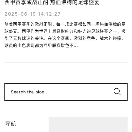
西甲赛季激战正酣 热血沸腾的足球盛宴
2025-06-19 14:12:27
随着西甲赛季的激战正酣，每一场比赛都如同一场热血沸腾的足
球盛宴。西甲作为世界上最具影响力和魅力的足球联赛之一，吸
引了无数球迷的关注。在这个赛季，激烈的竞争、战术的碰撞、
球员的出色表现都为西甲联赛增色不...
Search the blog...
导航