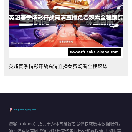
英超赛季精彩开战高清直播免费观看全程跟踪
澳客（okooo）致力于为体育爱好者提供权威赛事数据服务。
通过澳客网官网,您可以轻松查询实时比分和赛程信息,随时掌