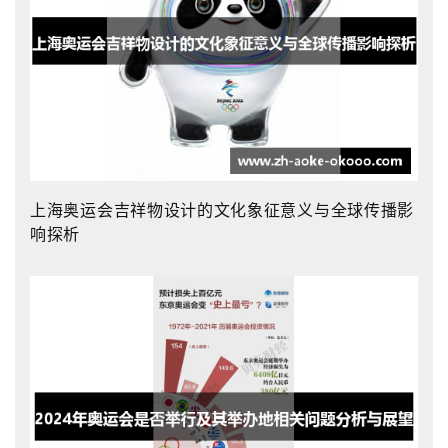
上海奥运会吉祥物设计的文化象征意义与全球传播影
响探析