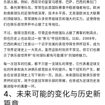
乐部占据。例如，西班牙的皇家马德里、巴萨，巴西的弗拉门
戈、桑托斯等队伍，常常在此类国际赛事中稳居强者地位。欧洲
和南美球队的足球传统深厚，技术水平高，尤其是欧洲五大联赛
的顶级球队，常常拥有众多世界级球员和强大的实力。这使得他
们在俱乐部世界杯中占据了主导地位。
不过，值得注意的是，尽管这些传统强队占据了赛事的制高点，
但在历史上也出现过一些“黑马”夺冠的情况。比如，2009年，
巴西的弗拉门戈曾以一个近乎完美的表现夺得世界杯冠军，成为
了世界足球史上一大亮点。虽然这些时刻并不常见，但它们也展
示了俱乐部世界杯“任何球队都有可能爆冷”的独特魅力。
每一次冠军的归属，都不只是一支球队的荣誉，它代表着足球文
化的传承和各大洲俱乐部竞技水平的提升。每个冠军的产生，都
会在全球足球史上写下新的一页。因此，未来国际足联俱乐部世
界杯的冠军，将不仅是冠军俱乐部的荣耀，也将成为足球历史发
展进程中的重要一环。
4、未来可能的变化与历史新
篇章