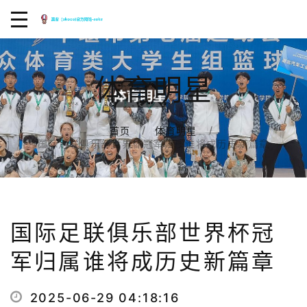
体育明星
首页
体育明星
国际足联俱乐部世界杯冠军归属谁将成历史新篇章
国际足联俱乐部世界杯冠
军归属谁将成历史新篇章
2025-06-29 04:18:16