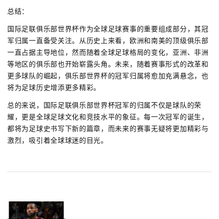
总结：
国际足联俱乐部世界杯作为全球足球赛事的重要组成部分，其冠
军归属一直备受关注。从历史上来看，欧洲和南美的顶级俱乐部
一直占据主导地位，然而随着全球足球格局的变化，亚洲、非洲
等地区的俱乐部也开始崭露头角。未来，随着赛事形式的改革和
更多球队的崛起，俱乐部世界杯的冠军归属将愈加充满悬念，也
将为足球历史增添更多精彩。
总的来说，国际足联俱乐部世界杯冠军的归属不仅是球队的荣
耀，更是全球足球文化和竞技水平的象征。每一次冠军的诞生，
都将为足球史书写下新的篇章，而未来的赛事无疑将更加精彩与
激烈，吸引着全球球迷的目光。