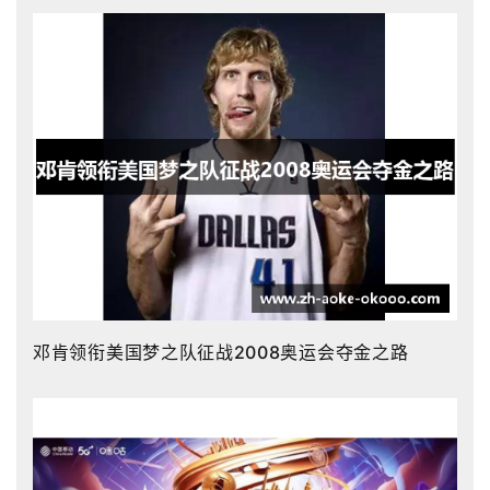
邓肯领衔美国梦之队征战2008奥运会夺金之路