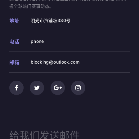
握全球热门赛事动态。
地址
明光市汽铺坡330号
电话
phone
邮箱
blocking@outlook.com
给我们发送邮件