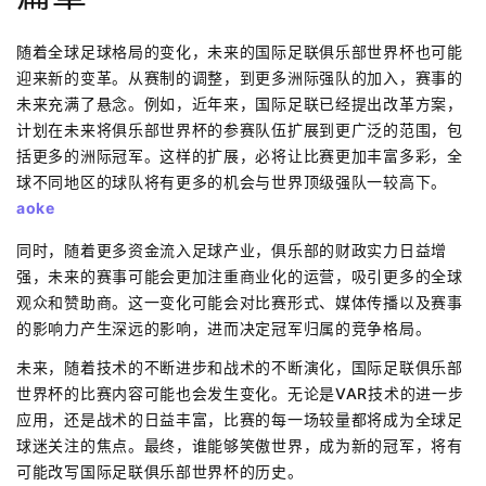
随着全球足球格局的变化，未来的国际足联俱乐部世界杯也可能
迎来新的变革。从赛制的调整，到更多洲际强队的加入，赛事的
未来充满了悬念。例如，近年来，国际足联已经提出改革方案，
计划在未来将俱乐部世界杯的参赛队伍扩展到更广泛的范围，包
括更多的洲际冠军。这样的扩展，必将让比赛更加丰富多彩，全
球不同地区的球队将有更多的机会与世界顶级强队一较高下。
aoke
同时，随着更多资金流入足球产业，俱乐部的财政实力日益增
强，未来的赛事可能会更加注重商业化的运营，吸引更多的全球
观众和赞助商。这一变化可能会对比赛形式、媒体传播以及赛事
的影响力产生深远的影响，进而决定冠军归属的竞争格局。
未来，随着技术的不断进步和战术的不断演化，国际足联俱乐部
世界杯的比赛内容可能也会发生变化。无论是VAR技术的进一步
应用，还是战术的日益丰富，比赛的每一场较量都将成为全球足
球迷关注的焦点。最终，谁能够笑傲世界，成为新的冠军，将有
可能改写国际足联俱乐部世界杯的历史。