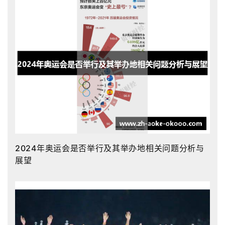
2024年奥运会是否举行及其举办地相关问题分析与
展望