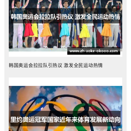
韩国奥运会拉拉队引热议 激发全民运动热情