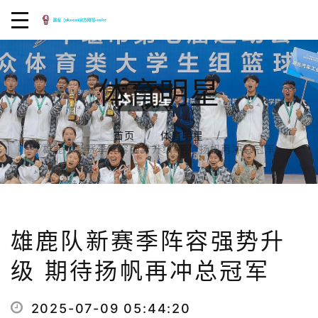
体育明星
首页
体育明星
雄鹿队新赛季阵容强势升级 期待扬帆再冲总冠军
雄鹿队新赛季阵容强势升
级 期待扬帆再冲总冠军
2025-07-09 05:44:20