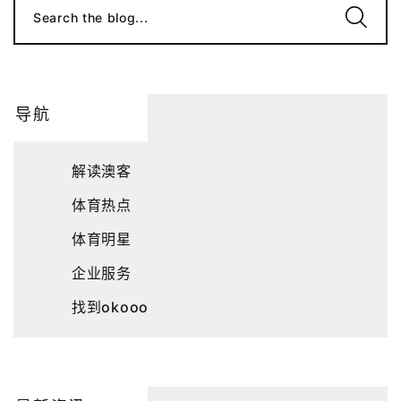
Search the blog...
导航
解读澳客
体育热点
体育明星
企业服务
找到okooo