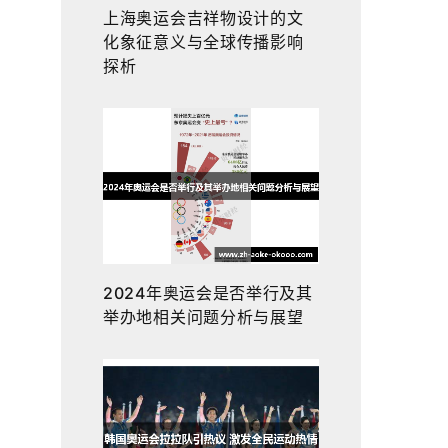
上海奥运会吉祥物设计的文
化象征意义与全球传播影响
探析
2024年奥运会是否举行及其
举办地相关问题分析与展望