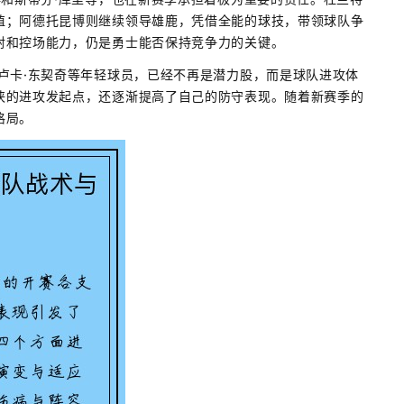
值；阿德托昆博则继续领导雄鹿，凭借全能的球技，带领球队争
射和控场能力，仍是勇士能否保持竞争力的关键。
卢卡·东契奇等年轻球员，已经不再是潜力股，而是球队进攻体
侠的进攻发起点，还逐渐提高了自己的防守表现。随着新赛季的
格局。