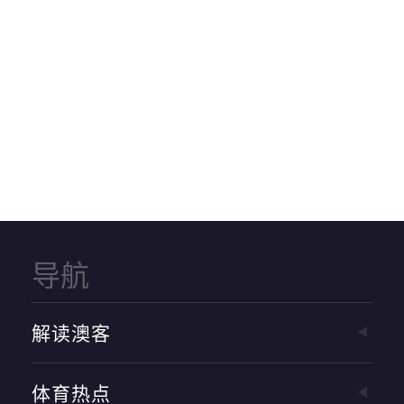
导航
解读澳客
体育热点