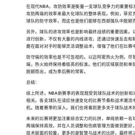
在现代NBA，攻防效率是衡量一支球队竞争力的重要
攻防两端的效率来最大化球队的整体表现。例如，菲尼
球队的防守效率，而这也是他们能够在西部强队中脱颖
另外，球队的进攻效率也是影响最终战绩的重要因素。
进行创新，不仅有大量的内线进攻，还通过快速反击和
鹿在面对对手时能够灵活调整战术，增强了他们在比赛
防守端的效率也是不可忽视的。以迈阿密热火为例，尽
端，热火始终保持着极高的标准。他们的区域联防和单
脱颖而出，成为季后赛的常客。
总结：
综上所述，NBA新赛季的表现既受到球队战术的创新
相关。各支球队在适应快速变化的比赛节奏和战术潮流
机。随着赛季的深入，我们也将看到更多关于球队战术
未来的比赛将更加注重综合实力的比拼，单纯依赖一名
两端保持高效，并在人员调整和伤病管理方面做到更好
技术层面的较量，更多的是智慧与战术的比拼，最终将