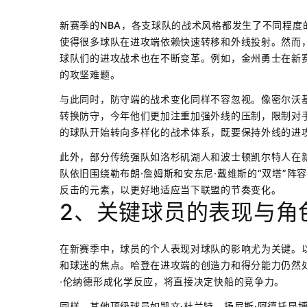
新赛季的NBA，各支球队的战术风格都发生了不同程
使得很多球队在进攻端依赖快速转移和外线投射。然而
球队们的进攻战术也在不断变革。例如，金州勇士在新
的攻坚难题。
与此同时，防守端的战术变化同样不容忽视。像密尔沃
转换防守，今年他们更加注重加强外线的压制，限制对
的球队开始转向多样化的战术体系，既要保持外线的进
此外，部分传统强队如洛杉矶湖人和波士顿凯尔特人在
队依旧围绕勒布朗·詹姆斯和安东尼·戴维斯的“双塔”
反击的元素，以更好地适应当下联盟的节奏变化。
2、关键球员的表现与角
在新赛季中，球员的个人表现对球队的影响尤为关键。
和球迷的焦点。哈登在进攻端的创造力和得分能力仍然
·伦纳德形成化学反应，将直接决定快船的竞争力。
同样，其他顶级球员如凯文·杜兰特、扬尼斯·阿德托昆