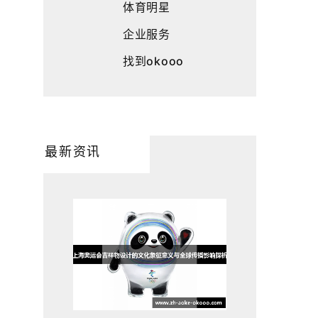
体育明星
企业服务
找到okooo
最新资讯