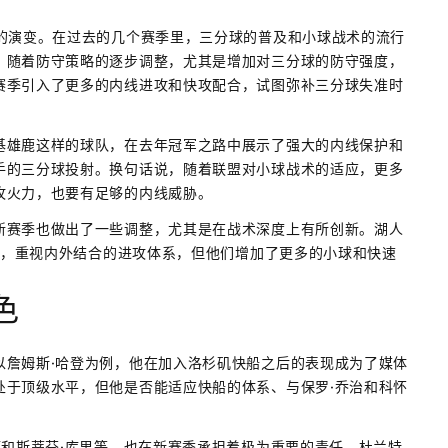
度的演变。在过去的几个赛季里，三分球的普及和小球战术的流行
，随着防守策略的逐步调整，尤其是增加对三分球的防守强度，
赛季引入了更多的内线进攻和快攻配合，试图弥补三分球失准时
基雄鹿这样的球队，在去年冠军之路中展示了强大的内线保护和
手的三分球投射。换句话说，随着联盟对小球战术的适应，更多
攻火力，也要有足够的内线威胁。
新赛季也做出了一些调整，尤其是在战术深度上有所创新。湖人
阵容，重视内外结合的进攻体系，但他们增加了更多的小球和快速
色
以詹姆斯·哈登为例，他在加入洛杉矶快船之后的表现成为了媒体
处于顶级水平，但他是否能适应快船的体系、与保罗·乔治和科怀
博和斯蒂芬·库里等，也在新赛季承担着极为重要的责任。杜兰特