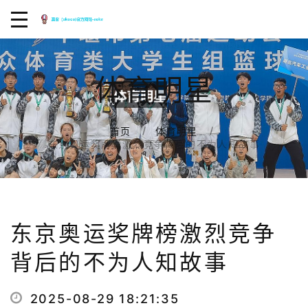
体育明星
首页
体育明星
东京奥运奖牌榜激烈竞争背后的不为人知故事
东京奥运奖牌榜激烈竞争
背后的不为人知故事
2025-08-29 18:21:35