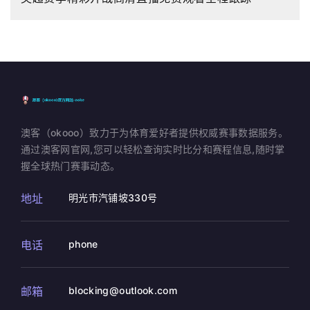
澳客（okooo）致力于为体育爱好者提供权威赛事数据服务。
通过澳客网官网,您可以轻松查询实时比分和赛程信息,随时掌
握全球热门赛事动态。
地址
明光市汽铺坡330号
电话
phone
邮箱
blocking@outlook.com