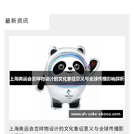
最新资讯
上海奥运会吉祥物设计的文化象征意义与全球传播影