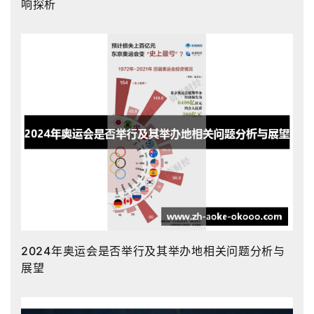
响探析
2024年奥运会是否举行及其举办地相关问题分析与
展望