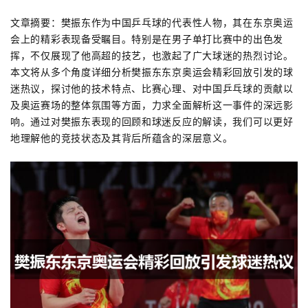
文章摘要：樊振东作为中国乒乓球的代表性人物，其在东京奥运
会上的精彩表现备受瞩目。特别是在男子单打比赛中的出色发
挥，不仅展现了他高超的技艺，也激起了广大球迷的热烈讨论。
本文将从多个角度详细分析樊振东东京奥运会精彩回放引发的球
迷热议，探讨他的技术特点、比赛心理、对中国乒乓球的贡献以
及奥运赛场的整体氛围等方面，力求全面解析这一事件的深远影
响。通过对樊振东表现的回顾和球迷反应的解读，我们可以更好
地理解他的竞技状态及其背后所蕴含的深层意义。