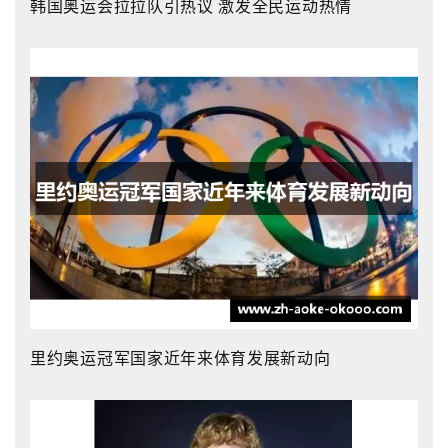
韩国奥运会拉拉队引热议 激发全民运动热情
里约奥运冠军国家近年来体育发展新动向