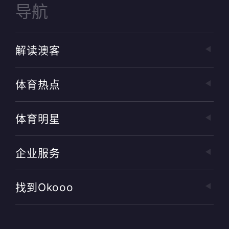
导航
解读澳客
体育热点
体育明星
企业服务
找到okooo