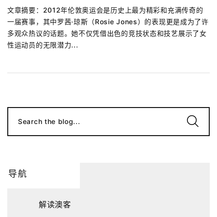
文章摘要：2012年伦敦奥运会是历史上最为精彩和充满传奇的
一届赛事，其中罗茜·琼斯（Rosie Jones）的表现更是成为了许
多观众热议的话题。她不仅凭借出色的竞技状态和技艺展示了女
性运动员的无限潜力...
Search the blog...
导航
解读澳客