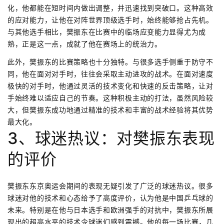
化，他都能在短时间内做出调整，并迅速找到突破口。这种高效
的应对能力，让他在对阵世界顶级选手时，始终能够抢占先机。
与其他选手相比，樊振东在比赛中的临场应变能力显得尤为成
熟，正是这一点，成就了他在赛场上的统治力。
此外，樊振东的比赛策略也十分独特。与很多选手侧重于防守不
同，他在面对对手时，往往会采取主动进攻的战术。在面对速度
极快的对手时，他通过灵活的技术变化和快速的反击策略，让对
手始终难以适应自己的节奏。这种积极主动的打法，虽然风险较
大，但樊振东成功地通过精准的技术和丰富的战术经验将其优势
最大化。
3、球迷热议：对樊振东表现
的评价
樊振东东京奥运会期间的表现无疑引发了广泛的球迷热议。很多
球迷对他的技术和心态给予了高度评价，认为他是中国乒乓球的
未来。特别是在他与日本选手和欧洲强手的对抗中，樊振东所展
现出的超高水平的技术令球迷们感到震撼。他的每一场比赛，几