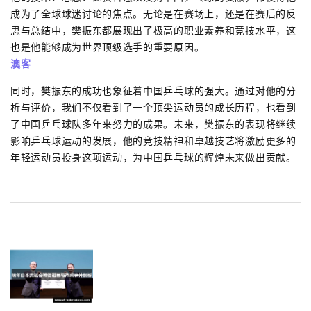
成为了全球球迷讨论的焦点。无论是在赛场上，还是在赛后的反
思与总结中，樊振东都展现出了极高的职业素养和竞技水平，这
也是他能够成为世界顶级选手的重要原因。
澳客
同时，樊振东的成功也象征着中国乒乓球的强大。通过对他的分
析与评价，我们不仅看到了一个顶尖运动员的成长历程，也看到
了中国乒乓球队多年来努力的成果。未来，樊振东的表现将继续
影响乒乓球运动的发展，他的竞技精神和卓越技艺将激励更多的
年轻运动员投身这项运动，为中国乒乓球的辉煌未来做出贡献。