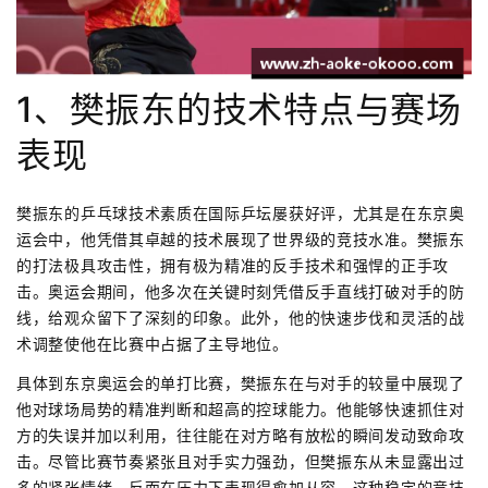
1、樊振东的技术特点与赛场
表现
樊振东的乒乓球技术素质在国际乒坛屡获好评，尤其是在东京奥
运会中，他凭借其卓越的技术展现了世界级的竞技水准。樊振东
的打法极具攻击性，拥有极为精准的反手技术和强悍的正手攻
击。奥运会期间，他多次在关键时刻凭借反手直线打破对手的防
线，给观众留下了深刻的印象。此外，他的快速步伐和灵活的战
术调整使他在比赛中占据了主导地位。
具体到东京奥运会的单打比赛，樊振东在与对手的较量中展现了
他对球场局势的精准判断和超高的控球能力。他能够快速抓住对
方的失误并加以利用，往往能在对方略有放松的瞬间发动致命攻
击。尽管比赛节奏紧张且对手实力强劲，但樊振东从未显露出过
多的紧张情绪，反而在压力下表现得愈加从容。这种稳定的竞技