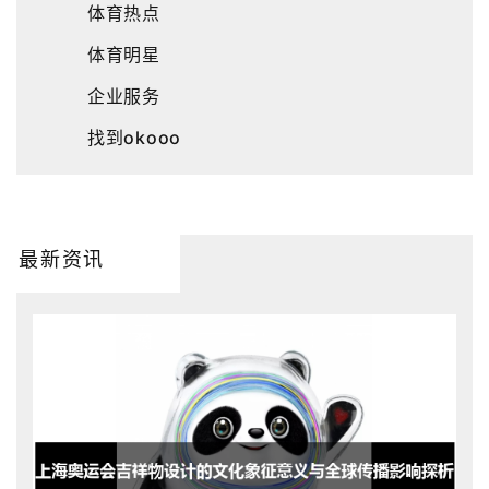
体育热点
体育明星
企业服务
找到okooo
最新资讯