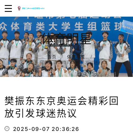
体育明星
首页
体育明星
樊振东东京奥运会精彩回放引发球迷热议
樊振东东京奥运会精彩回
放引发球迷热议
2025-09-07 20:36:26