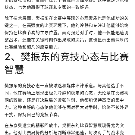
状态，也为他赢得了球迷和专家的一致好评。
除了技术层面，樊振东在比赛中展现的心理素质也是他成功的关
键之一。在高强度的比赛环境下，他的冷静和专注让他能够始终
保持在比赛节奏的主导位置。面对强劲对手时，他不仅能迅速调
整战术，还能在关键时刻作出果敢的决策，这也显示出他深厚的
比赛经验和超凡的应变能力。
2、樊振东的竞技心态与比赛
智慧
樊振东的竞技心态一直被球迷和媒体津津乐道。与其他选手不
同，他在赛场上展现出极为冷静和稳定的心态，无论是在比赛初
期的较量，还是在决胜局的紧张时刻，他都能保持高度的集中
力。这种良好的心态使他能够在面对强大对手时，始终不被外界
干扰，保持自己的竞技节奏。
在东京奥运会的精彩回放中，樊振东的比赛智慧展现得尤为突
出。他对比赛局势的分析与判断非常迅速，每次对手的战术变