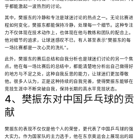
乎都能激起一波热烈的讨论。
其中，樊振东的冷静和专注是球迷讨论的热点之一。无论比赛进
程如何变化，樊振东都能保持冷静，处理每一个细节。这种专注
力不仅体现在技术动作上，也体现在他与教练和团队的配合上。
他对细节的追求，让球迷感叹不已，有人甚至表示“樊振东的每
一场比赛都是一次心灵的洗礼”。
此外，樊振东的赛后总结和自我分析也是球迷们讨论的另一个焦
点。他在每一场比赛后的总结中，都能清楚地分析出自己做得好
的地方与不足之处，这种自我反思的能力，让球迷们更加尊敬
他。很多人认为，正是这种持续的自我完善，使得樊振东能够在
竞技生涯中不断突破自我，保持长期的高水平竞技状态。
4、樊振东对中国乒乓球的贡
献
樊振东的表现不仅仅是他个人的荣誉，更代表了中国乒乓球的强
大实力。作为国家队的主力选手，他在东京奥运会上展现出的超