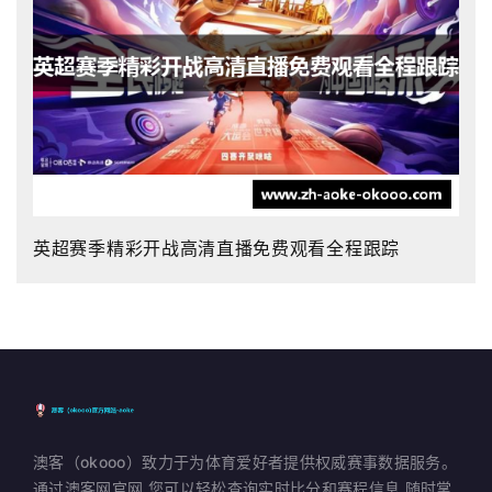
英超赛季精彩开战高清直播免费观看全程跟踪
澳客（okooo）致力于为体育爱好者提供权威赛事数据服务。
通过澳客网官网,您可以轻松查询实时比分和赛程信息,随时掌