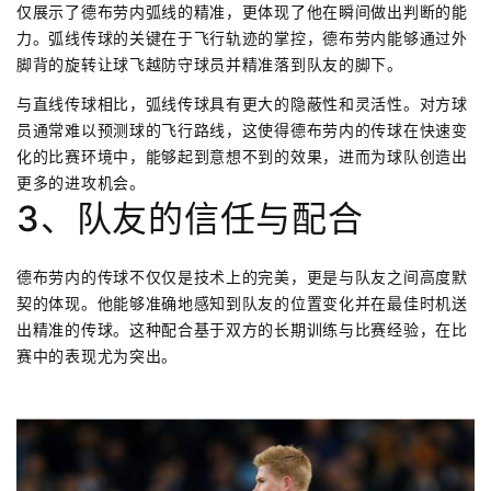
仅展示了德布劳内弧线的精准，更体现了他在瞬间做出判断的能
力。弧线传球的关键在于飞行轨迹的掌控，德布劳内能够通过外
脚背的旋转让球飞越防守球员并精准落到队友的脚下。
与直线传球相比，弧线传球具有更大的隐蔽性和灵活性。对方球
员通常难以预测球的飞行路线，这使得德布劳内的传球在快速变
化的比赛环境中，能够起到意想不到的效果，进而为球队创造出
更多的进攻机会。
3、队友的信任与配合
德布劳内的传球不仅仅是技术上的完美，更是与队友之间高度默
契的体现。他能够准确地感知到队友的位置变化并在最佳时机送
出精准的传球。这种配合基于双方的长期训练与比赛经验，在比
赛中的表现尤为突出。