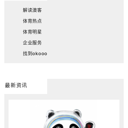
解读澳客
体育热点
体育明星
企业服务
找到okooo
最新资讯