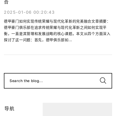
合
2025-01-06 00:20:43
德甲豪门如何实现传统荣耀与现代化革新的完美融合文章摘要：
德甲豪门俱乐部在追求传统荣耀与现代化革新之间如何实现平
衡，一直是其管理和发展战略的核心课题。本文从四个方面深入
探讨了这一问题：首先，德甲俱乐部如...
Search the blog...
导航