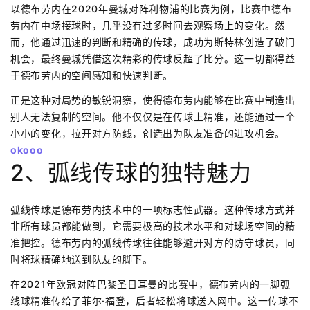
以德布劳内在2020年曼城对阵利物浦的比赛为例，比赛中德布
劳内在中场接球时，几乎没有过多时间去观察场上的变化。然
而，他通过迅速的判断和精确的传球，成功为斯特林创造了破门
机会，最终曼城凭借这次精彩的传球反超了比分。这一切都得益
于德布劳内的空间感知和快速判断。
正是这种对局势的敏锐洞察，使得德布劳内能够在比赛中制造出
别人无法复制的空间。他不仅仅是在传球上精准，还能通过一个
小小的变化，拉开对方防线，创造出为队友准备的进攻机会。
okooo
2、弧线传球的独特魅力
弧线传球是德布劳内技术中的一项标志性武器。这种传球方式并
非所有球员都能做到，它需要极高的技术水平和对球场空间的精
准把控。德布劳内的弧线传球往往能够避开对方的防守球员，同
时将球精确地送到队友的脚下。
在2021年欧冠对阵巴黎圣日耳曼的比赛中，德布劳内的一脚弧
线球精准传给了菲尔·福登，后者轻松将球送入网中。这一传球不