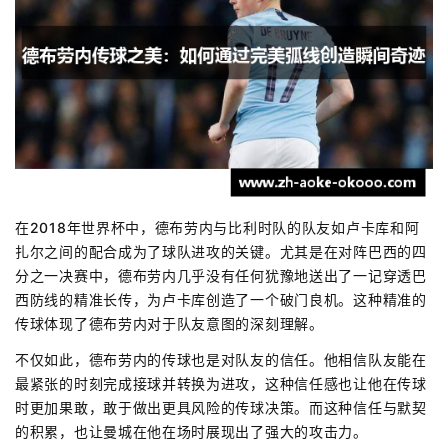
在2018年世界杯中，德布劳内与比利时队的队友如卢卡库和阿
扎尔之间的配合成为了球队进攻的关键。尤其是在对阵巴西的四
分之一决赛中，德布劳内几乎没有任何犹豫地送出了一记穿透巴
西防线的精准长传，为卢卡库创造了一个破门良机。这种精准的
传球体现了德布劳内对于队友意图的深刻理解。
不仅如此，德布劳内的传球也是对队友的信任。他相信队友能在
最紧张的时刻完成接球并转换为进攻，这种信任感也让他在传球
时更加果敢，敢于做出更具风险的传球决策。而这种信任与默契
的积累，也让曼城在他在场时展现出了强大的攻击力。