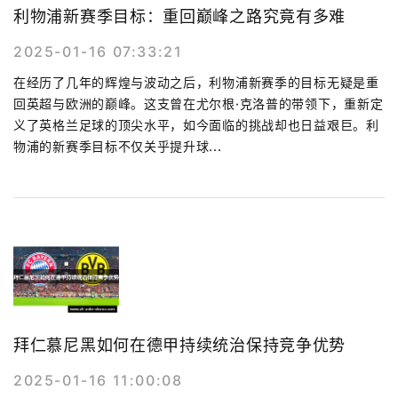
利物浦新赛季目标：重回巅峰之路究竟有多难
2025-01-16 07:33:21
在经历了几年的辉煌与波动之后，利物浦新赛季的目标无疑是重
回英超与欧洲的巅峰。这支曾在尤尔根·克洛普的带领下，重新定
义了英格兰足球的顶尖水平，如今面临的挑战却也日益艰巨。利
物浦的新赛季目标不仅关乎提升球...
拜仁慕尼黑如何在德甲持续统治保持竞争优势
2025-01-16 11:00:08