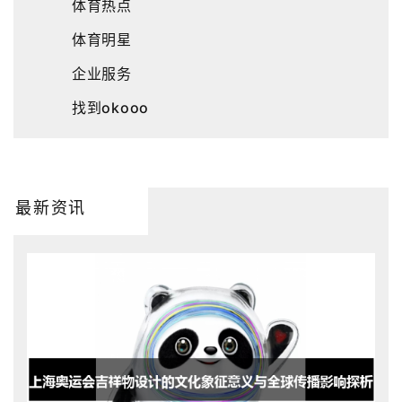
体育热点
体育明星
企业服务
找到okooo
最新资讯