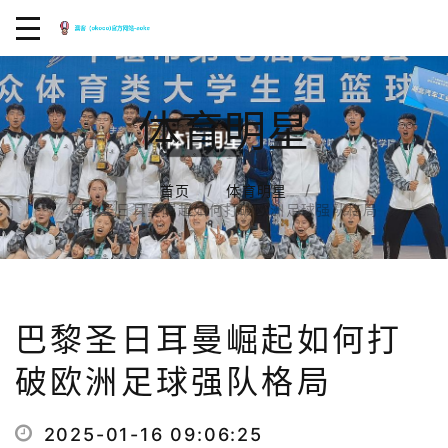
体育明星
首页
体育明星
巴黎圣日耳曼崛起如何打破欧洲足球强队格局
巴黎圣日耳曼崛起如何打
破欧洲足球强队格局
2025-01-16 09:06:25