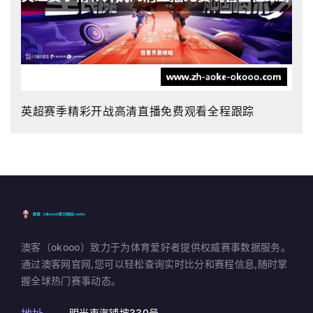
英超赛季精彩开战高清直播免费观看全程跟踪
澳客（okooo）致力于为体育爱好者提供权威赛事数据服务。
通过澳客网官网,您可以轻松查询实时比分和赛程信息,随时掌
握全球热门赛事动态。
明光市汽铺坡330号