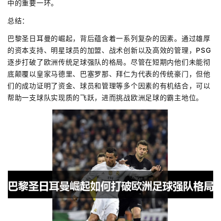
中的重要一环。
总结：
巴黎圣日耳曼的崛起，背后蕴含着一系列复杂的因素。通过雄厚
的资本支持、明星球员的加盟、战术创新以及高效的管理，PSG
逐步打破了欧洲传统足球强队的格局。尽管在短期内他们未能彻
底颠覆以皇家马德里、巴塞罗那、拜仁为代表的传统豪门，但他
们的成功证明了资金、球员和管理等多个因素的有机结合，可以
帮助一支球队实现质的飞跃，进而挑战欧洲足球的霸主地位。