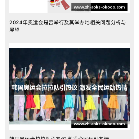
2024年奥运会是否举行及其举办地相关问题分析与
展望
韩国奥运会拉拉队引热议 激发全民运动热情