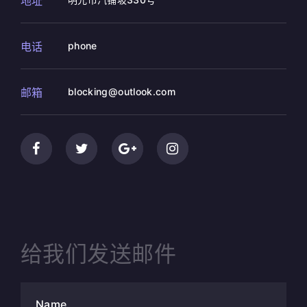
地址
电话
phone
邮箱
blocking@outlook.com
给我们发送邮件
Name