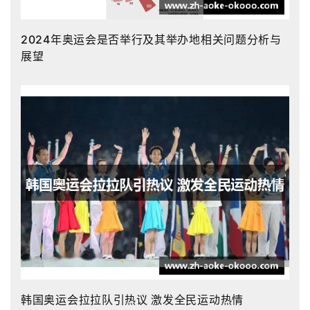
2024年奥运会是否举行及其举办地相关问题分析与
展望
韩国奥运会拉拉队引热议 激发全民运动热情