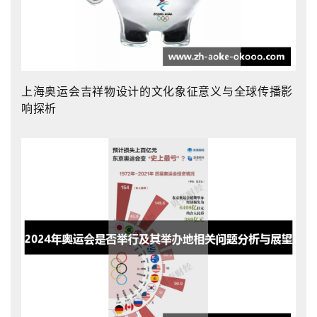
上海奥运会吉祥物设计的文化象征意义与全球传播影
响探析