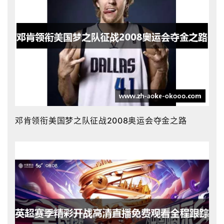
邓肯领衔美国梦之队征战2008奥运会夺金之路