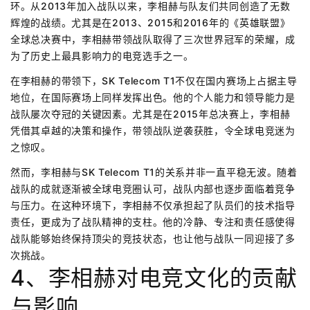
环。从2013年加入战队以来，李相赫与队友们共同创造了无数
辉煌的战绩。尤其是在2013、2015和2016年的《英雄联盟》
全球总决赛中，李相赫带领战队取得了三次世界冠军的荣耀，成
为了历史上最具影响力的电竞选手之一。
在李相赫的带领下，SK Telecom T1不仅在国内赛场上占据主导
地位，在国际赛场上同样发挥出色。他的个人能力和领导能力是
战队屡次夺冠的关键因素。尤其是在2015年总决赛上，李相赫
凭借其卓越的决策和操作，带领战队逆袭获胜，令全球电竞迷为
之惊叹。
然而，李相赫与SK Telecom T1的关系并非一直平稳无波。随着
战队的成就逐渐被全球电竞圈认可，战队内部也逐步面临着竞争
与压力。在这种环境下，李相赫不仅承担起了队员们的技术指导
责任，更成为了战队精神的支柱。他的冷静、专注和责任感使得
战队能够始终保持顶尖的竞技状态，也让他与战队一同迎接了多
次挑战。
4、李相赫对电竞文化的贡献
与影响