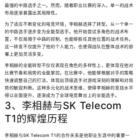
最强的中路选手之一。然而，随着职业比赛的深入，单一的战术
布局逐渐暴露出其局限性。
为了适应不断变化的电竞环境，李相赫选择了转型，从一个单一
的中路选手逐步变为全能型选手。他开始尝试多角色的战术布
置，不仅局限于中路的控制，也能够胜任其他位置的战术任务。
这一转变不仅提升了他的个人能力，也使得战队在整体战术的部
署上更加灵活多变。
李相赫的全能转型不仅仅表现在角色的多样性上，更体现在他对
比赛节奏和局势的全面掌控。在比赛中，他能够根据对手的策略
快速调整自己的打法，体现出顶级选手对游戏深刻的理解和对局
势的敏锐判断。这种多元化的战术思维，使得李相赫的竞技水平
得以全面提升，逐渐成为了全球电竞舞台上的全能选手。
3、李相赫与SK Telecom
T1的辉煌历程
李相赫与SK Telecom T1的合作关系是他职业生涯中的重要一