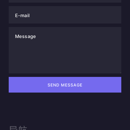
E-mail
Message
SEND MESSAGE