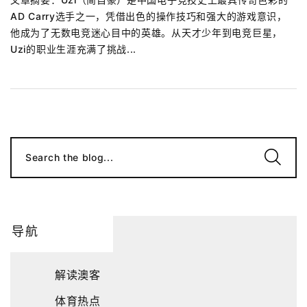
AD Carry选手之一，凭借出色的操作技巧和强大的游戏意识，
他成为了无数电竞迷心目中的英雄。从天才少年到电竞巨星，
Uzi的职业生涯充满了挑战...
Search the blog...
导航
解读澳客
体育热点