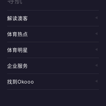
导航
解读澳客
体育热点
体育明星
企业服务
找到okooo