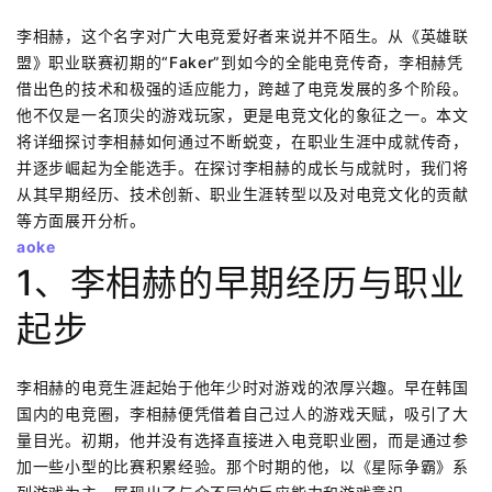
李相赫，这个名字对广大电竞爱好者来说并不陌生。从《英雄联
盟》职业联赛初期的“Faker”到如今的全能电竞传奇，李相赫凭
借出色的技术和极强的适应能力，跨越了电竞发展的多个阶段。
他不仅是一名顶尖的游戏玩家，更是电竞文化的象征之一。本文
将详细探讨李相赫如何通过不断蜕变，在职业生涯中成就传奇，
并逐步崛起为全能选手。在探讨李相赫的成长与成就时，我们将
从其早期经历、技术创新、职业生涯转型以及对电竞文化的贡献
等方面展开分析。
aoke
1、李相赫的早期经历与职业
起步
李相赫的电竞生涯起始于他年少时对游戏的浓厚兴趣。早在韩国
国内的电竞圈，李相赫便凭借着自己过人的游戏天赋，吸引了大
量目光。初期，他并没有选择直接进入电竞职业圈，而是通过参
加一些小型的比赛积累经验。那个时期的他，以《星际争霸》系