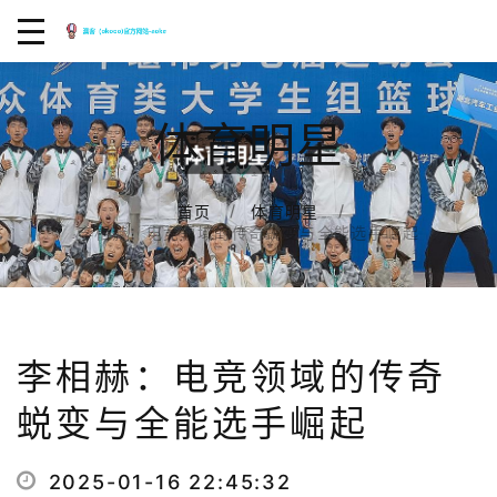
体育明星
首页
体育明星
李相赫：电竞领域的传奇蜕变与全能选手崛起
李相赫：电竞领域的传奇
蜕变与全能选手崛起
2025-01-16 22:45:32