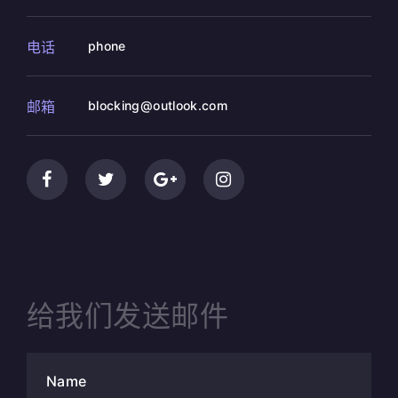
电话
phone
邮箱
blocking@outlook.com
给我们发送邮件
Name