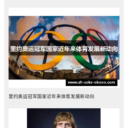
里约奥运冠军国家近年来体育发展新动向