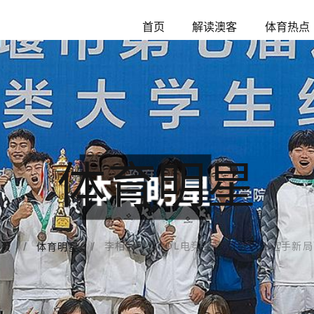
首页
解读澳客
体育热点
体育明星
李相赫引领LOL电竞变革 打破职业选手新
首页
体育明星