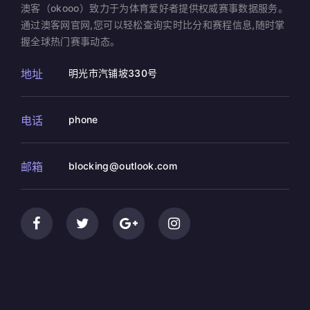
澳客（okooo）致力于为体育爱好者提供权威赛事数据服务。
通过澳客网官网,您可以轻松查询实时比分和赛程信息,随时掌
握全球热门赛事动态。
地址
明光市汽铺坡330号
电话
phone
邮箱
blocking@outlook.com