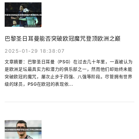
巴黎圣日耳曼能否突破欧冠魔咒登顶欧洲之巅
2025-01-29 18:38:07
文章摘要：巴黎圣日耳曼（PSG）在过去几十年里，一直被认为
是欧洲足坛最具实力和潜力的俱乐部之一，然而他们却始终未能
突破欧冠的魔咒，屡次止步于四强、八强等阶段。尽管拥有世界
级的球员，PSG在欧冠的表现依...