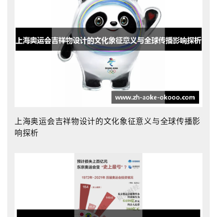
上海奥运会吉祥物设计的文化象征意义与全球传播影
响探析