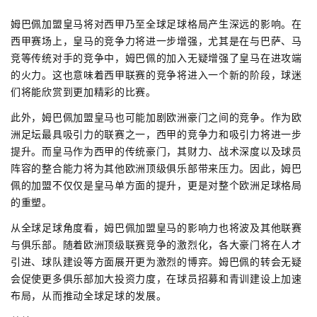
姆巴佩加盟皇马将对西甲乃至全球足球格局产生深远的影响。在
西甲赛场上，皇马的竞争力将进一步增强，尤其是在与巴萨、马
竞等传统对手的竞争中，姆巴佩的加入无疑增强了皇马在进攻端
的火力。这也意味着西甲联赛的竞争将进入一个新的阶段，球迷
们将能欣赏到更加精彩的比赛。
此外，姆巴佩加盟皇马也可能加剧欧洲豪门之间的竞争。作为欧
洲足坛最具吸引力的联赛之一，西甲的竞争力和吸引力将进一步
提升。而皇马作为西甲的传统豪门，其财力、战术深度以及球员
阵容的整合能力将为其他欧洲顶级俱乐部带来压力。因此，姆巴
佩的加盟不仅仅是皇马单方面的提升，更是对整个欧洲足球格局
的重塑。
从全球足球角度看，姆巴佩加盟皇马的影响力也将波及其他联赛
与俱乐部。随着欧洲顶级联赛竞争的激烈化，各大豪门将在人才
引进、球队建设等方面展开更为激烈的博弈。姆巴佩的转会无疑
会促使更多俱乐部加大投资力度，在球员招募和青训建设上加速
布局，从而推动全球足球的发展。