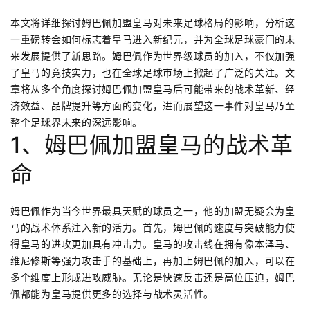
本文将详细探讨姆巴佩加盟皇马对未来足球格局的影响，分析这
一重磅转会如何标志着皇马进入新纪元，并为全球足球豪门的未
来发展提供了新思路。姆巴佩作为世界级球员的加入，不仅加强
了皇马的竞技实力，也在全球足球市场上掀起了广泛的关注。文
章将从多个角度探讨姆巴佩加盟皇马后可能带来的战术革新、经
济效益、品牌提升等方面的变化，进而展望这一事件对皇马乃至
整个足球界未来的深远影响。
1、姆巴佩加盟皇马的战术革
命
姆巴佩作为当今世界最具天赋的球员之一，他的加盟无疑会为皇
马的战术体系注入新的活力。首先，姆巴佩的速度与突破能力使
得皇马的进攻更加具有冲击力。皇马的攻击线在拥有像本泽马、
维尼修斯等强力攻击手的基础上，再加上姆巴佩的加入，可以在
多个维度上形成进攻威胁。无论是快速反击还是高位压迫，姆巴
佩都能为皇马提供更多的选择与战术灵活性。