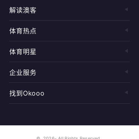
解读澳客
体育热点
体育明星
企业服务
找到okooo
©
2026
- All Rights Reserved
.