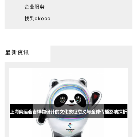
企业服务
找到okooo
最新资讯