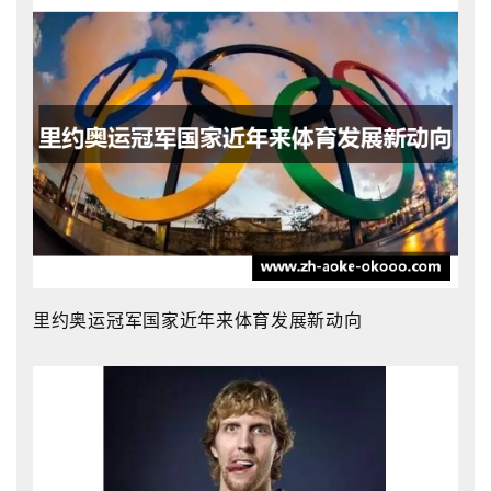
里约奥运冠军国家近年来体育发展新动向