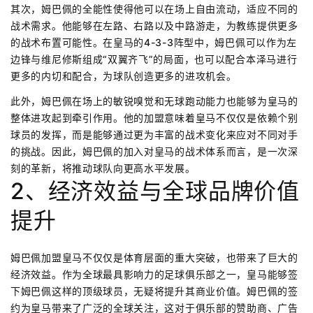
其次，姆巴佩的全能性使得他可以在场上自由流动，适应不同的
战术需求。他能够在左路、右路以及中路游走，为教练提供更多
的战术布置可能性。在皇马的4-3-3阵型中，姆巴佩可以作为左
边锋与维尼修斯组成“双翼齐飞”的局面，也可以配合本泽马进行
更多的内切和配合，为球队创造更多的进攻机会。
此外，姆巴佩在场上的敏锐嗅觉和无球跑动能力也能够为皇马的
整体进攻起到牵引作用。他的加盟意味着皇马不仅仅是依赖个别
球员的发挥，而是能够通过更为丰富的战术变化来应对不同对手
的挑战。因此，姆巴佩的加入对皇马的战术体系而言，是一次深
刻的革新，将推动球队向更高水平发展。
2、经济效益与全球品牌价值
提升
姆巴佩加盟皇马不仅仅是体育层面的重大突破，也带来了巨大的
经济效益。作为全球最具影响力的足球俱乐部之一，皇马能够签
下姆巴佩这样的顶级球员，无疑将提升其商业价值。姆巴佩的签
约为皇马带来了广泛的全球关注，这对于俱乐部的赞助商、广告