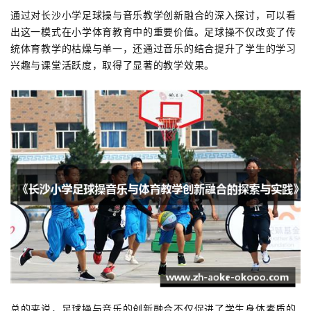
通过对长沙小学足球操与音乐教学创新融合的深入探讨，可以看
出这一模式在小学体育教育中的重要价值。足球操不仅改变了传
统体育教学的枯燥与单一，还通过音乐的结合提升了学生的学习
兴趣与课堂活跃度，取得了显著的教学效果。
总的来说，足球操与音乐的创新融合不仅促进了学生身体素质的