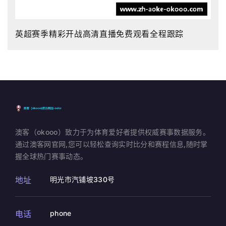
英超赛季精彩开战高清直播免费观看全程跟踪
澳客（okooo）致力于为体育爱好者提供权威赛事数据服务。
通过澳客网官网,您可以轻松查询实时比分和赛程信息,随时掌
握全球热门赛事动态。
地址
明光市汽铺坡330号
电话
phone