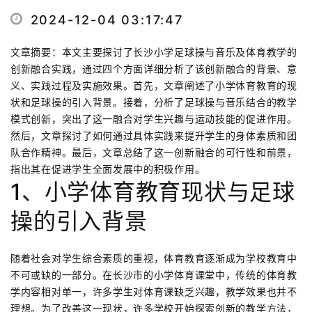
2024-12-04 03:17:47
文章摘要：本文主要探讨了长沙小学足球操与音乐及体育教学的
创新融合实践，通过四个方面详细分析了该创新融合的背景、意
义、实践过程及实施效果。首先，文章阐述了小学体育教育的现
状和足球操的引入背景。接着，分析了足球操与音乐结合的教学
模式创新，突出了这一融合对学生兴趣与运动技能的促进作用。
然后，文章探讨了如何通过具体实践来提升学生的身体素质和团
队合作精神。最后，文章总结了这一创新融合的可行性和前景，
指出其在促进学生全面发展中的积极作用。
1、小学体育教育现状与足球
操的引入背景
随着社会对学生综合素质的重视，体育教育逐渐成为学校教育中
不可或缺的一部分。在长沙市的小学体育课堂中，传统的体育教
学内容相对单一，许多学生对体育课缺乏兴趣，教学效果也并不
理想。为了改善这一现状，许多学校开始探索创新的教学方法，