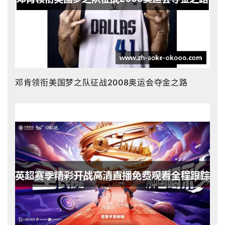
邓肯领衔美国梦之队征战2008奥运会夺金之路