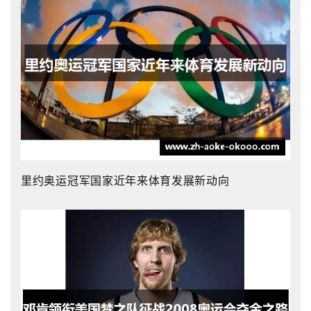
里约奥运冠军国家近年来体育发展新动向