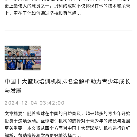
史上最伟大的球员之一，贝利的成就不仅体现在他的技术和荣誉
上，更在于他如何通过坚持和勇气超...
中国十大篮球培训机构排名全解析助力青少年成长
与发展
2024-12-04 03:42:00
文章摘要：随着篮球在中国的日益普及，越来越多的青少年开始
投身于这项运动。篮球培训机构的选择对于青少年的成长与发展
至关重要。本文将从四个方面对中国十大篮球培训机构进行详细
解析，帮助家长和学员更好地选择合...