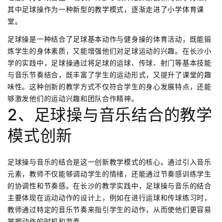
其中足球操作为一种新型的教学模式，逐渐走进了小学体育课
堂。
足球操是一种结合了足球基本动作与健身操的体育活动，既能锻
炼学生的身体素质，又能增强他们对足球运动的兴趣。在长沙小
学的实践中，足球操通过将足球的运球、传球、射门等基本技能
与音乐节奏结合，既丰富了学生的运动形式，又提升了课堂的趣
味性。这种创新的教学方式不仅符合学生的身心发展特点，还能
够激发他们的运动兴趣和团队合作精神。
2、足球操与音乐结合的教学
模式创新
足球操与音乐的结合是这一创新教学模式的核心。通过引入音乐
元素，教师不仅能够调动学生的情绪，还能通过节奏感训练学生
的协调性和节奏感。在长沙的教学实践中，足球操与音乐的结合
主要体现在运动动作的设计上，例如在进行运球和传球练习时，
教师通过特定的音乐节奏来指引学生的动作，从而使他们更容易
掌握动作的时机和节奏。