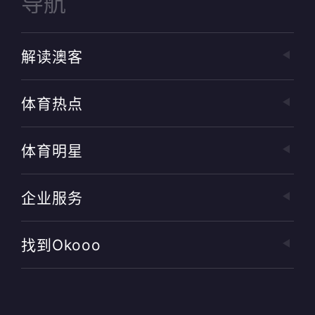
导航
解读澳客
体育热点
体育明星
企业服务
找到okooo