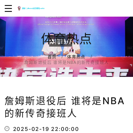
体育热点
首页
体育热点
詹姆斯退役后 谁将是NBA的新传奇接班人
詹姆斯退役后 谁将是NBA
的新传奇接班人
2025-02-19 22:00:00