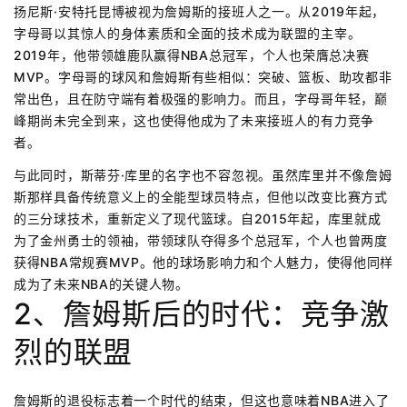
扬尼斯·安特托昆博被视为詹姆斯的接班人之一。从2019年起，
字母哥以其惊人的身体素质和全面的技术成为联盟的主宰。
2019年，他带领雄鹿队赢得NBA总冠军，个人也荣膺总决赛
MVP。字母哥的球风和詹姆斯有些相似：突破、篮板、助攻都非
常出色，且在防守端有着极强的影响力。而且，字母哥年轻，巅
峰期尚未完全到来，这也使得他成为了未来接班人的有力竞争
者。
与此同时，斯蒂芬·库里的名字也不容忽视。虽然库里并不像詹姆
斯那样具备传统意义上的全能型球员特点，但他以改变比赛方式
的三分球技术，重新定义了现代篮球。自2015年起，库里就成
为了金州勇士的领袖，带领球队夺得多个总冠军，个人也曾两度
获得NBA常规赛MVP。他的球场影响力和个人魅力，使得他同样
成为了未来NBA的关键人物。
2、詹姆斯后的时代：竞争激
烈的联盟
詹姆斯的退役标志着一个时代的结束，但这也意味着NBA进入了