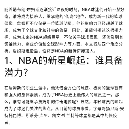
随着勒布朗·詹姆斯逐渐接近退役的时刻，NBA球迷们开始不禁好
奇，谁将成为接班人，继承他的“传奇”地位，成为新一代的篮球
偶像。詹姆斯不仅仅是一位篮球明星，他的影响力已经超越了球
场，成为了全球文化和社会的象征。因此，谁能够接过这根接力
棒，成为未来的NBA超级巨星，不仅关乎球场表现，还涉及到其
领袖魅力、商业价值和全球影响力等方面。本文将从四个角度分
析，詹姆斯退役后，谁将是NBA的新传奇接班人。
1、NBA的新星崛起：谁具备
潜力？
在詹姆斯的职业生涯中，他凭借全方位的球技、极高的篮球智商
和强大的身体素质，成为了NBA历史上最伟大的球员之一。那
么，谁有可能继承詹姆斯的传奇地位呢？显然，年轻球员的崛起
成为了球迷们关注的焦点。从目前的球员来看，字母哥扬尼斯·安
特托昆博、斯蒂芬·库里、凯文·杜兰特等球星都是其中的佼佼
者。