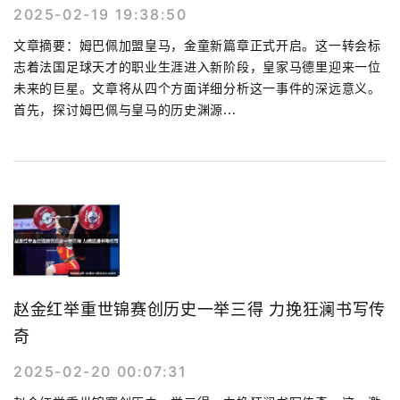
2025-02-19 19:38:50
文章摘要：姆巴佩加盟皇马，金童新篇章正式开启。这一转会标
志着法国足球天才的职业生涯进入新阶段，皇家马德里迎来一位
未来的巨星。文章将从四个方面详细分析这一事件的深远意义。
首先，探讨姆巴佩与皇马的历史渊源...
赵金红举重世锦赛创历史一举三得 力挽狂澜书写传
奇
2025-02-20 00:07:31