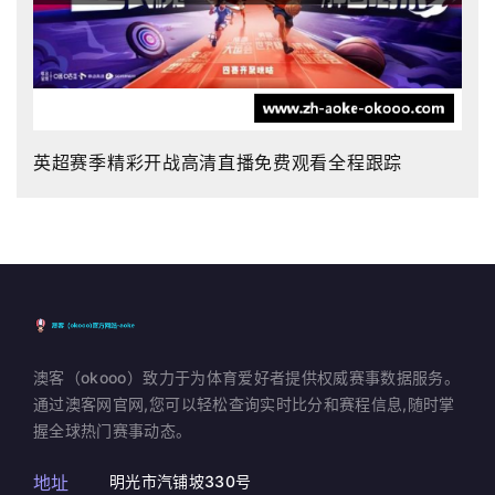
英超赛季精彩开战高清直播免费观看全程跟踪
澳客（okooo）致力于为体育爱好者提供权威赛事数据服务。
通过澳客网官网,您可以轻松查询实时比分和赛程信息,随时掌
握全球热门赛事动态。
地址
明光市汽铺坡330号