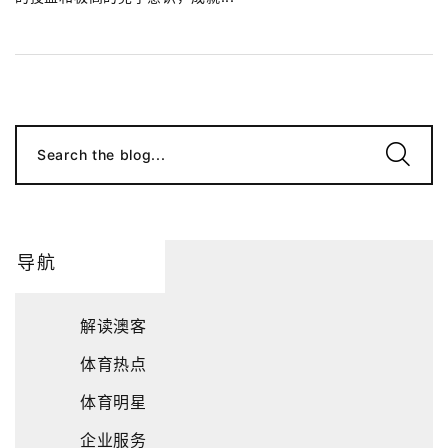
Search the blog...
导航
解读澳客
体育热点
体育明星
企业服务