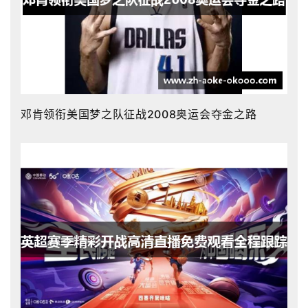
邓肯领衔美国梦之队征战2008奥运会夺金之路