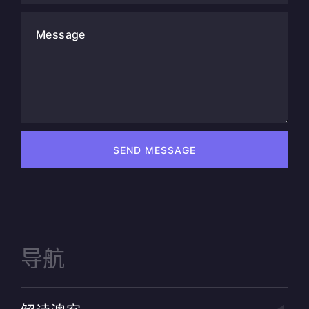
Message
SEND MESSAGE
导航