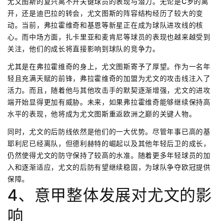
尤文图斯的复兴离不开关键球员的表现与潜力。无论是C罗的离
开，还是迪巴拉的转会，尤文图斯的阵容结构经历了较大的变
动。当前，弗拉霍维奇和基恩等新星正在成为球队进攻线的核
心。而中场方面，扎卡里亚和麦肯尼等球员的表现也越来越受到
关注，他们的成长将直接影响到球队的竞争力。
尤其是在弗拉霍维奇的身上，尤文图斯寄予了厚望。作为一名年
轻且充满天赋的前锋，弗拉霍维奇的加盟为尤文的攻击线注入了
活力。而且，随着他与其他攻击手的默契逐渐增强，尤文的进攻
端开始显得更加有威胁。未来，如果弗拉霍维奇能够继续保持高
水平的表现，他将成为尤文图斯重返欧洲之巅的关键人物。
同时，尤文的后防线依然是他们的一大优势。尽管年事已高的基
耶利尼已经离队，但德利赫特的崛起以及其他年轻后卫的成长，
仍然使得尤文的防守保持了较高的水准。随着更多年轻球员的加
入和逐渐适应，尤文的后防有望继续稳固，为球队争夺欧冠提供
保障。
4、意甲整体发展对尤文的影
响