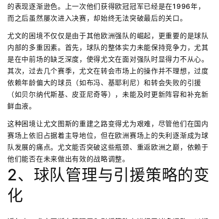
的表现逐渐逊色。上一次他们获得欧冠冠军已经是在1996年，
而之后虽然屡次进入决赛，却始终无法突破最后的关口。
尤文的困境不仅仅是由于其他欧洲强队的崛起，更重要的是球队
内部的多重因素。首先，球队的整体实力未能保持竞争力，尤其
是在中前场的缺乏深度，使得尤文在面对强队时显得力不从心。
其次，过去几个赛季，尤文在转会市场上的操作并不理想，过度
依赖年龄偏大的球员（如布冯、基耶利尼）和转会失败的引援
（如贝尔纳代斯基、皮亚尼奇等），未能及时更新阵容和补充新
鲜血液。
这种困境让尤文图斯的重建之路变得尤为艰难，尽管他们在国内
赛场上依旧占据着主导地位，但在欧洲赛场上的失利逐渐成为球
队发展的痛点。尤文能否突破这些瓶颈、重返欧洲之巅，依赖于
他们能否在未来做出有效的战略调整。
2、球队管理与引援策略的变
化