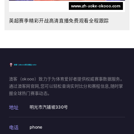
英超赛季精彩开战高清直播免费观看全程跟踪
澳客（okooo）致力于为体育爱好者提供权威赛事数据服务。
通过澳客网官网,您可以轻松查询实时比分和赛程信息,随时掌
握全球热门赛事动态。
地址
明光市汽铺坡330号
电话
phone