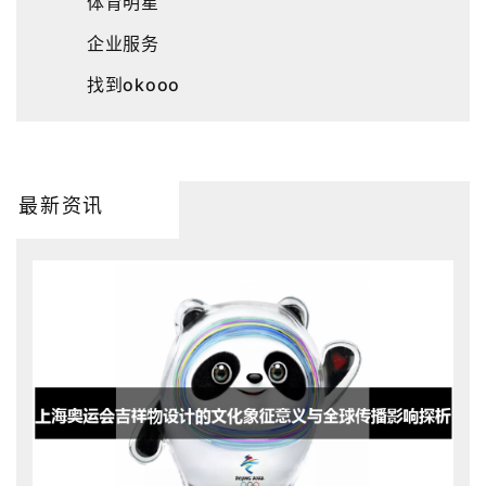
体育明星
企业服务
找到okooo
最新资讯