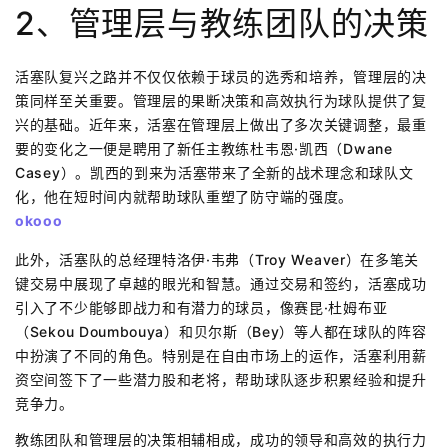
2、管理层与教练团队的决策
活塞队复兴之路并不仅仅依赖于球员的选秀和培养，管理层的决
策同样至关重要。管理层的果断决策和高效执行为球队提供了复
兴的基础。近年来，活塞在管理层上做出了多次关键调整，最重
要的变化之一便是聘用了新任主教练杜韦恩·凯西（Dwane
Casey）。凯西的到来为活塞带来了全新的战术理念和球队文
化，他在短时间内就帮助球队重塑了防守端的强度。
okooo
此外，活塞队的总经理特洛伊·韦弗（Troy Weaver）在多笔关
键交易中展现了卓越的眼光和智慧。通过交易和签约，活塞成功
引入了不少能够即战力和有潜力的球员，像赛昆·杜姆布亚
（Sekou Doumbouya）和贝尔斯（Bey）等人都在球队的阵容
中扮演了不同的角色。特别是在自由市场上的运作，活塞利用薪
资空间签下了一些潜力股和老将，帮助球队逐步积累经验和提升
竞争力。
教练团队和管理层的决策相辅相成，成功的领导和高效的执行力