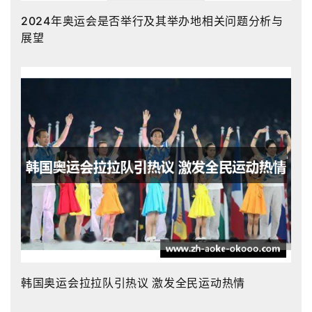
2024年奥运会是否举行及其举办地相关问题分析与
展望
韩国奥运会拉拉队引热议 激发全民运动热情