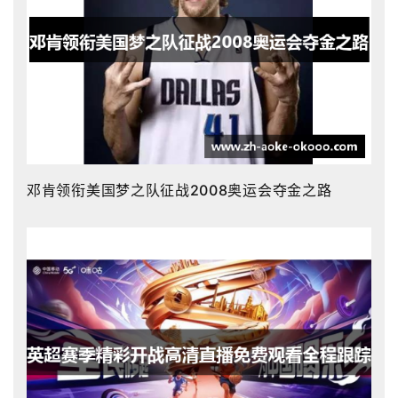
邓肯领衔美国梦之队征战2008奥运会夺金之路