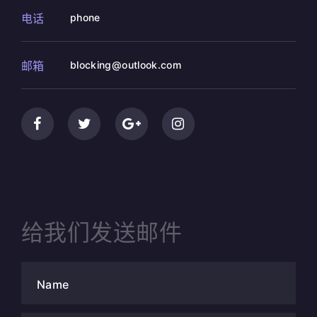
电话
phone
邮箱
blocking@outlook.com
给我们发送邮件
Name