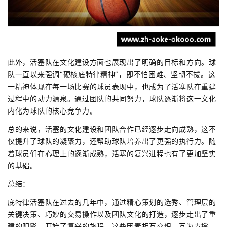
此外，活塞队在文化建设方面也展现出了明确的目标和方向。球
队一直以来强调“硬核底特律精神”，即不怕困难、坚韧不拔。这
一精神体现在每一场比赛的球员表现中，也成为了活塞队在重建
过程中的动力源泉。通过团队的共同努力，球队逐渐将这一文化
内化为球队的核心竞争力。
总的来说，活塞的文化建设和团队合作已经逐步走向成熟，这不
仅提升了球队的凝聚力，还帮助球队培养出了更强的执行力。随
着球员们在心理上的逐渐成熟，活塞的复兴进程也有了更加坚实
的基础。
总结：
底特律活塞队在过去的几年中，通过精心策划的选秀、管理层的
关键决策、巧妙的交易操作以及团队文化的打造，逐步走出了重
建的阴影，开始了复兴的旅程。这些因素相互交织，互为支撑，