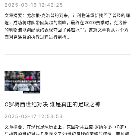
2025-03-16 12:42:25
文章摘要：尤尔根·克洛普的到来，让利物浦重新找回了曾经的辉
煌，成功将球队带回英超的巅峰，最终在2020赛季时，克洛普
的利物浦以创纪录的表现夺回了英超冠军。这篇文章将从四个方
面对克洛普的执教过程进行剖析...
C罗梅西世纪对决 谁是真正的足球之神
2025-03-17 12:53:53
文章摘要：在现代足球历史上，克里斯蒂亚诺·罗纳尔多（C罗）
与梅西的世纪对决几乎定义了21世纪足球的荣耀与辉煌。两位超