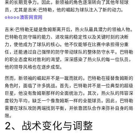
来的长期竞争力。因此，新领袖的角色逐渐转向了其他年轻球
员，尤其是吉米·巴特勒，他的崛起为球队注入了新的动力。
okooo澳客网官网
吉米·巴特勒无疑是詹姆斯离开后，热火队最具潜力的领袖人物。
巴特勒在防守端的能力、进攻端的稳定性以及关键时刻的决断
力，使他成为了球队的核心。他不仅能够在比赛中承担得分重
任，还能通过自己强悍的防守带动球队的整体防守水平。巴特勒
的职业态度和对胜利的渴望，深深感染了热火队的每一位队员，
他的领导风格也在逐步成型。
然而，新领袖的崛起并不是一蹴而就的。巴特勒在接替詹姆斯的
角色时，面临了许多挑战。首先，巴特勒并不是一位典型的超级
巨星，他没有詹姆斯那样的全面统治力。其次，热火队的阵容深
度较为平均，缺乏一个像詹姆斯一样的全能球员。因此，巴特勒
需要在球队攻防两端找到平衡，并依靠团队合作来弥补自身的局
限。
2、战术变化与调整