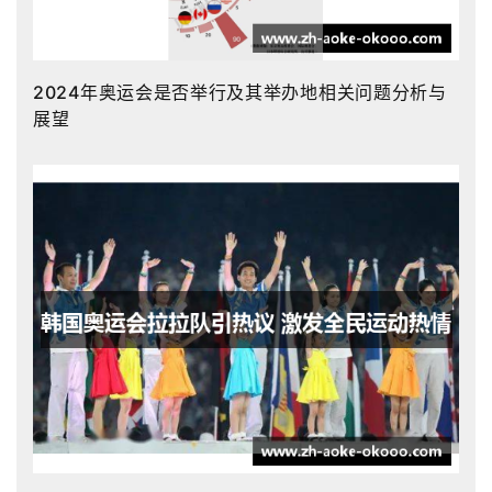
2024年奥运会是否举行及其举办地相关问题分析与
展望