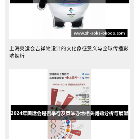
上海奥运会吉祥物设计的文化象征意义与全球传播影
响探析