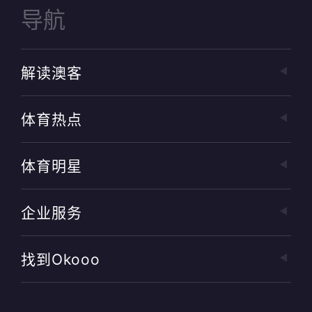
导航
解读澳客
体育热点
体育明星
企业服务
找到okooo