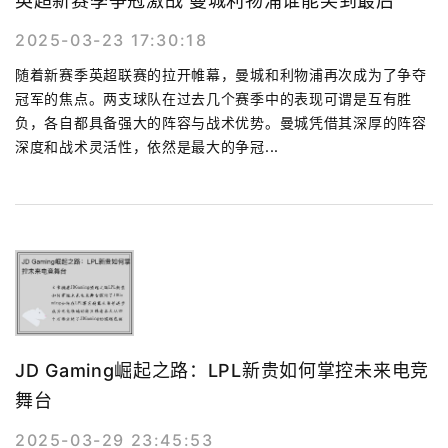
英超新赛季争冠激战 曼城利物浦谁能笑到最后
2025-03-23 17:30:18
随着新赛季英超联赛的拉开帷幕，曼城和利物浦再次成为了争夺
冠军的焦点。两支球队在过去几个赛季中的表现可谓是互有胜
负，各自都具备强大的阵容与战术优势。曼城凭借其深厚的阵容
深度和战术灵活性，依然是最大的争冠...
JD Gaming崛起之路：LPL新贵如何掌控未来电竞
舞台
2025-03-29 23:45:53