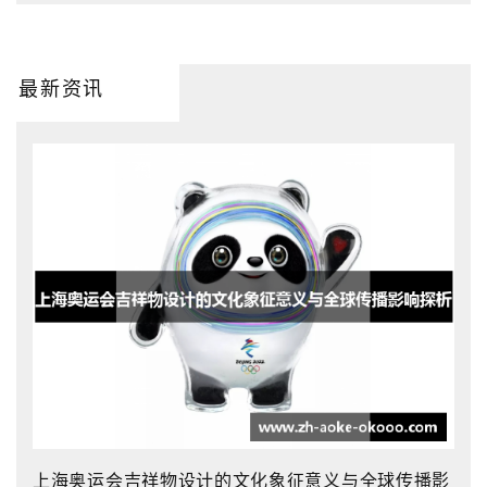
最新资讯
上海奥运会吉祥物设计的文化象征意义与全球传播影