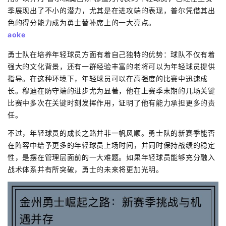
季展现出了不小的潜力，尤其是在进攻端的表现，普尔凭借其出
色的得分能力成为勇士替补席上的一大亮点。
aoke
勇士队在培养年轻球员方面有着自己独特的优势：球队不仅有着
强大的文化背景，还有一群经验丰富的老将可以为年轻球员提供
指导。在这种环境下，年轻球员可以在高强度的比赛中迅速成
长。穆迪在防守端的进步尤为显著，他在上赛季末期的几场关键
比赛中多次在关键时刻发挥作用，证明了他有能力承担更多的责
任。
不过，年轻球员的成长之路并非一帆风顺。勇士队的新赛季能否
在阵容中给予更多的年轻球员上场时间，并同时保持战绩的稳定
性，是摆在管理层面前的一大难题。如果年轻球员能够充分融入
战术体系并有所突破，勇士的未来将更加光明。