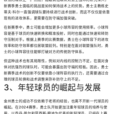
新赛季勇士面临的挑战是如何保持战术上的优势。勇士主教练史
蒂夫·科尔一直强调球队要持续进行战术创新，而这不仅仅是依靠
现有的进攻体系，更需要在防守端加强突破。
在新赛季中，勇士可能会增加更多小球阵容的使用频率。小球阵
容是基于球员的快速转换和精准投射，同时也能通过快速轮转防
守压制对手。根据上赛季的比赛数据，勇士在小球阵容下的进攻
效率和防守效率都位居联盟前列。特别是在面对联盟强队时，勇
士的小球阵容往往能够打破对方的传统防守体系。
但这种战术也有其局限性，例如对内线的控制力不足，在面对身
体对抗强烈的球队时，可能会暴露出防守端的短板。因此，勇士
新赛季战术的创新不仅要依靠小球阵容的执行力，还需要通过合
理的球员轮换和战术调整来弥补防守上的不足。
3、年轻球员的崛起与发展
金州勇士的成功不仅依赖于老将的经验，也离不开新一代球员的
崛起。在2024赛季，勇士队开始更加注重年轻球员的培养与使
用。以乔丹·普尔和莫西斯·穆迪为代表的年轻球员，已经在上赛