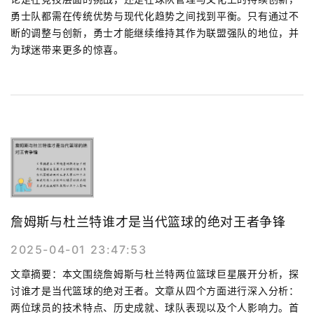
勇士队都需在传统优势与现代化趋势之间找到平衡。只有通过不
断的调整与创新，勇士才能继续维持其作为联盟强队的地位，并
为球迷带来更多的惊喜。
詹姆斯与杜兰特谁才是当代篮球的绝对王者争锋
2025-04-01 23:47:53
文章摘要：本文围绕詹姆斯与杜兰特两位篮球巨星展开分析，探
讨谁才是当代篮球的绝对王者。文章从四个方面进行深入分析：
两位球员的技术特点、历史成就、球队表现以及个人影响力。首