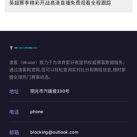
英超赛季精彩开战高清直播免费观看全程跟踪
澳客（okooo）致力于为体育爱好者提供权威赛事数据服务。
通过澳客网官网,您可以轻松查询实时比分和赛程信息,随时掌
握全球热门赛事动态。
地址
明光市汽铺坡330号
电话
phone
邮箱
blocking@outlook.com