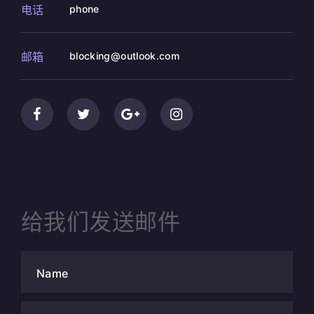
电话
phone
邮箱
blocking@outlook.com
给我们发送邮件
Name