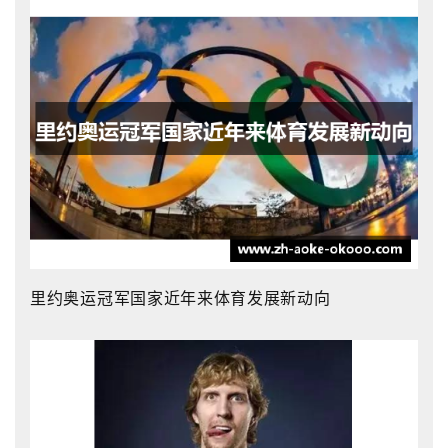
里约奥运冠军国家近年来体育发展新动向