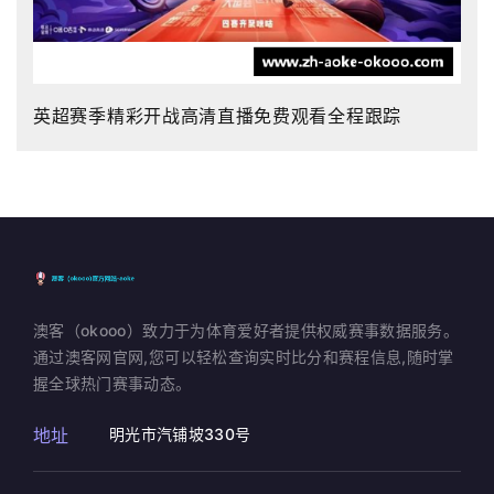
英超赛季精彩开战高清直播免费观看全程跟踪
澳客（okooo）致力于为体育爱好者提供权威赛事数据服务。
通过澳客网官网,您可以轻松查询实时比分和赛程信息,随时掌
握全球热门赛事动态。
地址
明光市汽铺坡330号