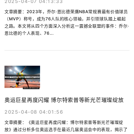
2025-04-07 04:13:33
文章摘要：2023年，乔尔·恩比德荣膺NBA常规赛最有价值球员
（MVP）称号，成为76人队的核心领袖，并引领球队踏上崛起
之路。本文将从四个方面深入分析这一震撼全联盟的事件：乔尔·
恩比德的个人表现、76...
奥运巨星再度闪耀 博尔特索普等新光芒璀璨绽放
2025-04-08 04:01:56
文章摘要：《奥运巨星再度闪耀：博尔特索普等新光芒璀璨绽
放》通过分析多位奥运选手在最近几届奥运会中的表现，揭示了