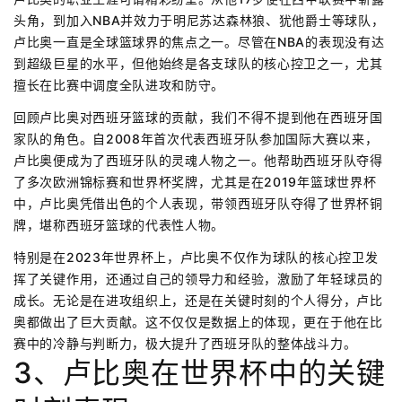
头角，到加入NBA并效力于明尼苏达森林狼、犹他爵士等球队，
卢比奥一直是全球篮球界的焦点之一。尽管在NBA的表现没有达
到超级巨星的水平，但他始终是各支球队的核心控卫之一，尤其
擅长在比赛中调度全队进攻和防守。
回顾卢比奥对西班牙篮球的贡献，我们不得不提到他在西班牙国
家队的角色。自2008年首次代表西班牙队参加国际大赛以来，
卢比奥便成为了西班牙队的灵魂人物之一。他帮助西班牙队夺得
了多次欧洲锦标赛和世界杯奖牌，尤其是在2019年篮球世界杯
中，卢比奥凭借出色的个人表现，带领西班牙队夺得了世界杯铜
牌，堪称西班牙篮球的代表性人物。
特别是在2023年世界杯上，卢比奥不仅作为球队的核心控卫发
挥了关键作用，还通过自己的领导力和经验，激励了年轻球员的
成长。无论是在进攻组织上，还是在关键时刻的个人得分，卢比
奥都做出了巨大贡献。这不仅仅是数据上的体现，更在于他在比
赛中的冷静与判断力，极大提升了西班牙队的整体战斗力。
3、卢比奥在世界杯中的关键