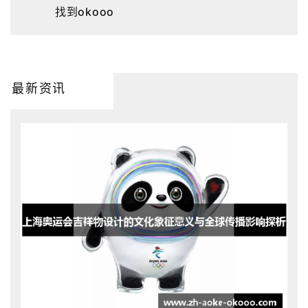
找到okooo
最新资讯