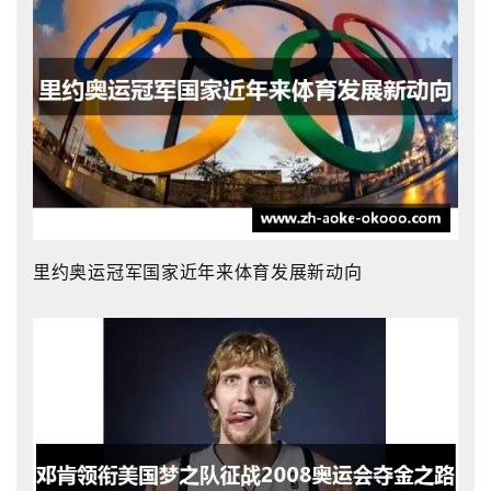
里约奥运冠军国家近年来体育发展新动向