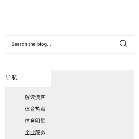
Search the blog...
导航
解读澳客
体育热点
体育明星
企业服务