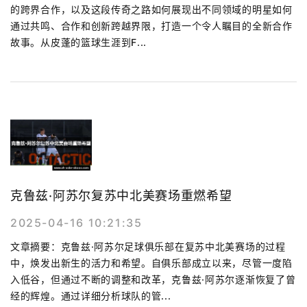
的跨界合作，以及这段传奇之路如何展现出不同领域的明星如何
通过共鸣、合作和创新跨越界限，打造一个令人瞩目的全新合作
故事。从皮蓬的篮球生涯到F...
克鲁兹·阿苏尔复苏中北美赛场重燃希望
2025-04-16 10:21:35
文章摘要：克鲁兹·阿苏尔足球俱乐部在复苏中北美赛场的过程
中，焕发出新生的活力和希望。自俱乐部成立以来，尽管一度陷
入低谷，但通过不断的调整和改革，克鲁兹·阿苏尔逐渐恢复了曾
经的辉煌。通过详细分析球队的管...