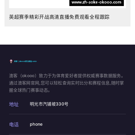
英超赛季精彩开战高清直播免费观看全程跟踪
澳客（okooo）致力于为体育爱好者提供权威赛事数据服务。
通过澳客网官网,您可以轻松查询实时比分和赛程信息,随时掌
握全球热门赛事动态。
地址
明光市汽铺坡330号
电话
phone