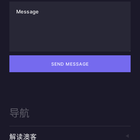
Message
SEND MESSAGE
导航
解读澳客