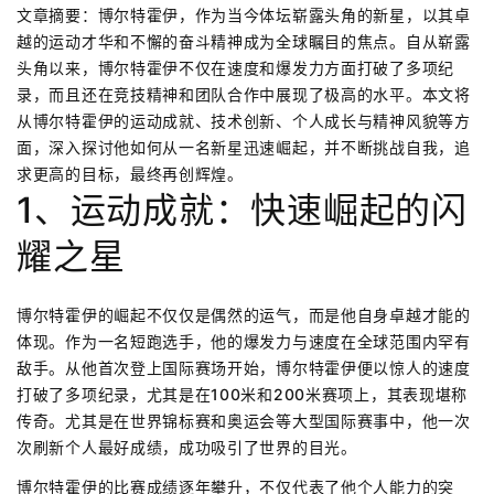
文章摘要：博尔特霍伊，作为当今体坛崭露头角的新星，以其卓
越的运动才华和不懈的奋斗精神成为全球瞩目的焦点。自从崭露
头角以来，博尔特霍伊不仅在速度和爆发力方面打破了多项纪
录，而且还在竞技精神和团队合作中展现了极高的水平。本文将
从博尔特霍伊的运动成就、技术创新、个人成长与精神风貌等方
面，深入探讨他如何从一名新星迅速崛起，并不断挑战自我，追
求更高的目标，最终再创辉煌。
1、运动成就：快速崛起的闪
耀之星
博尔特霍伊的崛起不仅仅是偶然的运气，而是他自身卓越才能的
体现。作为一名短跑选手，他的爆发力与速度在全球范围内罕有
敌手。从他首次登上国际赛场开始，博尔特霍伊便以惊人的速度
打破了多项纪录，尤其是在100米和200米赛项上，其表现堪称
传奇。尤其是在世界锦标赛和奥运会等大型国际赛事中，他一次
次刷新个人最好成绩，成功吸引了世界的目光。
博尔特霍伊的比赛成绩逐年攀升，不仅代表了他个人能力的突