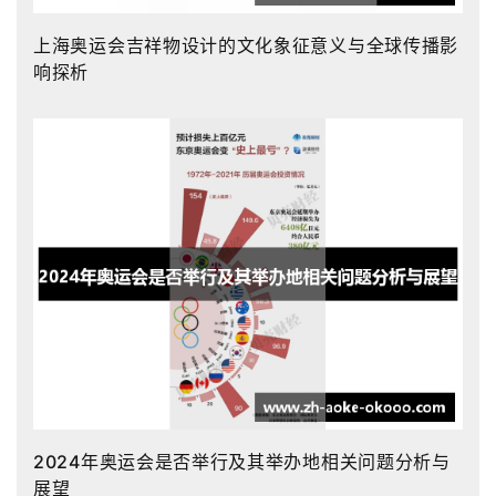
上海奥运会吉祥物设计的文化象征意义与全球传播影
响探析
2024年奥运会是否举行及其举办地相关问题分析与
展望