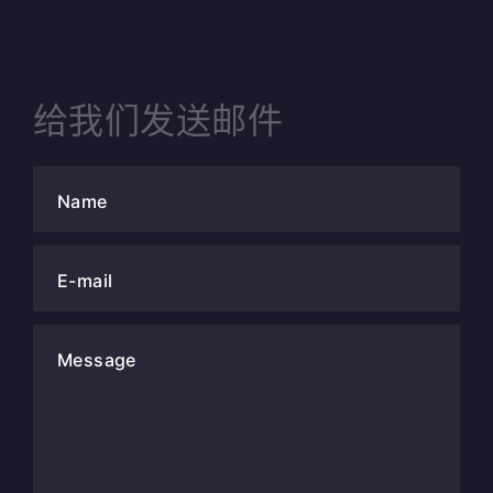
给我们发送邮件
Name
E-mail
Message