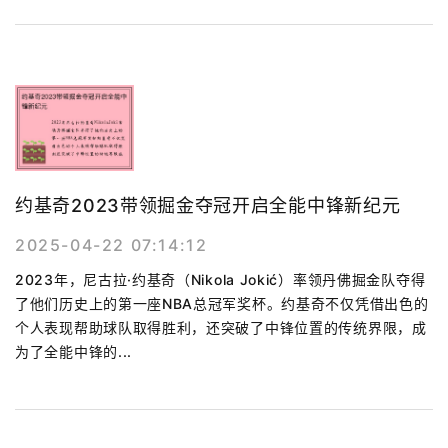
约基奇2023带领掘金夺冠开启全能中锋新纪元
2025-04-22 07:14:12
2023年，尼古拉·约基奇（Nikola Jokić）率领丹佛掘金队夺得
了他们历史上的第一座NBA总冠军奖杯。约基奇不仅凭借出色的
个人表现帮助球队取得胜利，还突破了中锋位置的传统界限，成
为了全能中锋的...