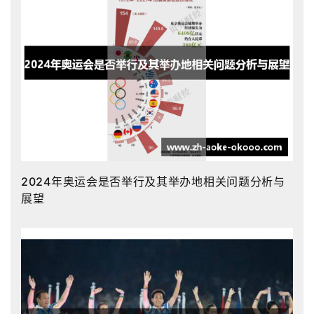
2024年奥运会是否举行及其举办地相关问题分析与
展望