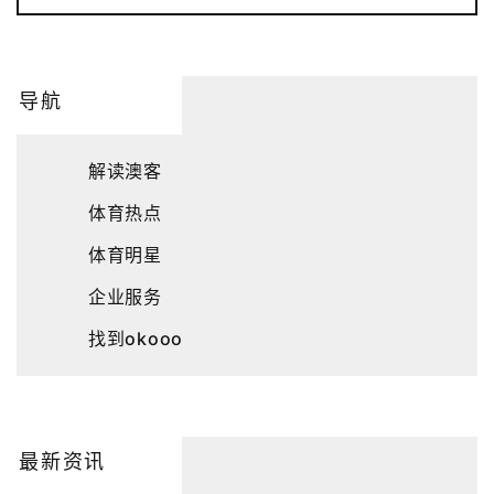
导航
解读澳客
体育热点
体育明星
企业服务
找到okooo
最新资讯