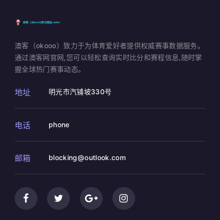
澳客（okooo）致力于为体育爱好者提供权威赛事数据服务。
通过澳客网官网,您可以轻松查询实时比分和赛程信息,随时掌
握全球热门赛事动态。
地址
明光市汽铺坡330号
电话
phone
邮箱
blocking@outlook.com