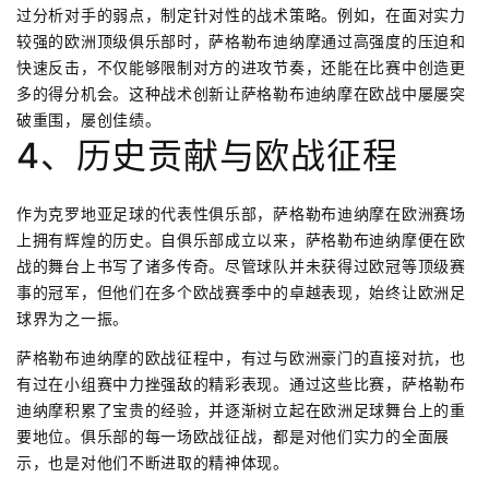
过分析对手的弱点，制定针对性的战术策略。例如，在面对实力
较强的欧洲顶级俱乐部时，萨格勒布迪纳摩通过高强度的压迫和
快速反击，不仅能够限制对方的进攻节奏，还能在比赛中创造更
多的得分机会。这种战术创新让萨格勒布迪纳摩在欧战中屡屡突
破重围，屡创佳绩。
4、历史贡献与欧战征程
作为克罗地亚足球的代表性俱乐部，萨格勒布迪纳摩在欧洲赛场
上拥有辉煌的历史。自俱乐部成立以来，萨格勒布迪纳摩便在欧
战的舞台上书写了诸多传奇。尽管球队并未获得过欧冠等顶级赛
事的冠军，但他们在多个欧战赛季中的卓越表现，始终让欧洲足
球界为之一振。
萨格勒布迪纳摩的欧战征程中，有过与欧洲豪门的直接对抗，也
有过在小组赛中力挫强敌的精彩表现。通过这些比赛，萨格勒布
迪纳摩积累了宝贵的经验，并逐渐树立起在欧洲足球舞台上的重
要地位。俱乐部的每一场欧战征战，都是对他们实力的全面展
示，也是对他们不断进取的精神体现。