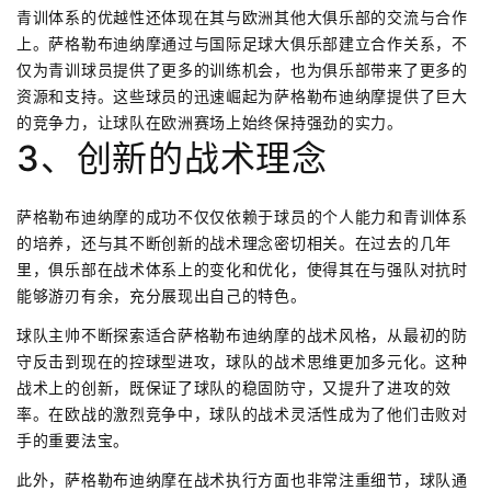
青训体系的优越性还体现在其与欧洲其他大俱乐部的交流与合作
上。萨格勒布迪纳摩通过与国际足球大俱乐部建立合作关系，不
仅为青训球员提供了更多的训练机会，也为俱乐部带来了更多的
资源和支持。这些球员的迅速崛起为萨格勒布迪纳摩提供了巨大
的竞争力，让球队在欧洲赛场上始终保持强劲的实力。
3、创新的战术理念
萨格勒布迪纳摩的成功不仅仅依赖于球员的个人能力和青训体系
的培养，还与其不断创新的战术理念密切相关。在过去的几年
里，俱乐部在战术体系上的变化和优化，使得其在与强队对抗时
能够游刃有余，充分展现出自己的特色。
球队主帅不断探索适合萨格勒布迪纳摩的战术风格，从最初的防
守反击到现在的控球型进攻，球队的战术思维更加多元化。这种
战术上的创新，既保证了球队的稳固防守，又提升了进攻的效
率。在欧战的激烈竞争中，球队的战术灵活性成为了他们击败对
手的重要法宝。
此外，萨格勒布迪纳摩在战术执行方面也非常注重细节，球队通