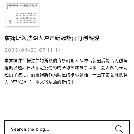
詹姆斯领航湖人冲击新冠能否再创辉煌
2025-04-23 07:11:14
本文将详细探讨詹姆斯领航洛杉矶湖人队冲击新冠后能否再创辉
煌的议题。自从新冠疫情影响全球篮球赛事以来，湖人队的表现
经历了波动，而詹姆斯作为队伍的核心领袖，一直在带领球队努
力争夺总冠军。本文将从詹姆斯的个...
Search the blog...