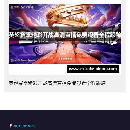
英超赛季精彩开战高清直播免费观看全程跟踪