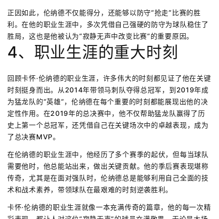
正因如此，伦纳德不仅能得分，还能够以防守“抢走”比赛的胜
利。在他的职业生涯中，多次凭借自己强硬的防守为球队稳住了
胜局，这也是他被认为“寂静无声中改变比赛”的重要原因。
4、职业生涯的重大时刻
回顾卡怀·伦纳德的职业生涯，许多伟大的时刻都见证了他在关键
时刻挺身而出。从2014年带领马刺队夺得总冠军，到2019年成
为猛龙队的“英雄”，伦纳德在每个重要的时刻都能展现出他的决
定性作用。在2019年的总决赛中，他不仅帮助猛龙队赢得了历
史上第一个总冠军，还凭借自己在关键场次中的卓越表现，成为
了总决赛MVP。
在伦纳德的职业生涯中，他经历了多个赛季的起伏，但每当球队
需要他时，他总能站出来，做出关键贡献。他的季后赛表现堪称
传奇，尤其是在面对强队时，伦纳德总是能够利用自己全面的技
术和战术素养，带领球队在最艰难的时刻逆袭胜利。
卡怀·伦纳德的职业生涯就像一本充满传奇的篇章，他的每一次精
彩表现，都让人对这位“寂静无声”的球员充满敬畏。无论是大场