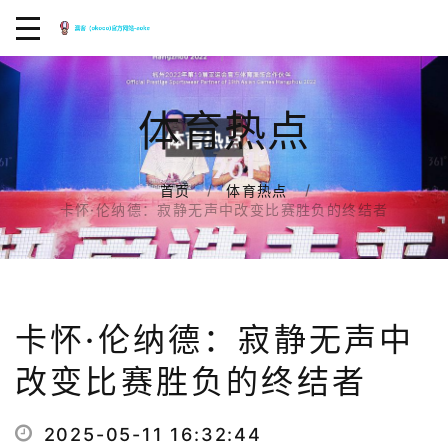
体育热点
首页
体育热点
卡怀·伦纳德：寂静无声中改变比赛胜负的终结者
卡怀·伦纳德：寂静无声中
改变比赛胜负的终结者
2025-05-11 16:32:44