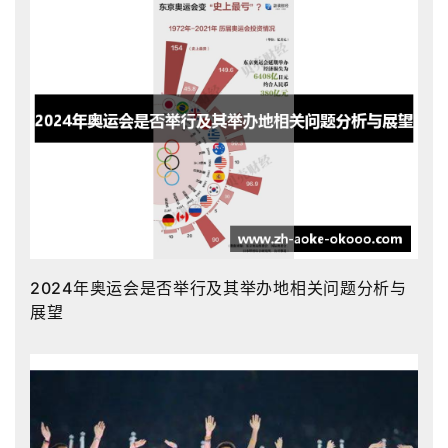
2024年奥运会是否举行及其举办地相关问题分析与
展望