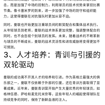
击，而是加强了中场的控制力，利用球员的技术优势来掌控比赛
节奏。像卡塞米罗的到来，进一步加强了中场的防守和组织能
力，这使得曼联在对抗强队时更加从容不迫。
同时，曼联也开始更加注重球员间的默契配合和集体战术执行。
从年轻球员到老将，曼联的战术体系更加完整，强调整体配合的
同时，也不会忽视个别球员的发挥。未来，随着战术的不断革新
与球员的不断成长，曼联的战术灵活性和进攻威胁将变得更加不
可预测。
3、人才培养：青训与引援的
双轮驱动
曼联的成功离不开其人才的培养和引进。作为英格兰最强大的俱
乐部之一，曼联不仅依赖于外部的引援，还在青训方面取得了显
著成果。近年来，曼联青训营开始产生大量优秀的年轻球员，如
格林伍德、萨哈和麦克托米奈等，这些年轻人的崛起使得球队在
持续竞争的同时，保持了新鲜血液的注入。