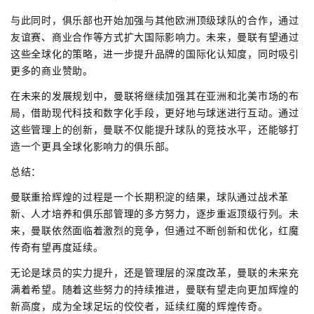
与此同时，俱乐部也开始加强与其他欧洲顶级球队的合作，通过
友谊赛、商业合作等方式扩大国际影响力。未来，曼联有望通过
这些全球化的策略，进一步提升品牌的国际化认知度，同时吸引
更多的商业赞助。
在未来的发展规划中，曼联将继续加强其在亚洲和北美市场的布
局，借助现代科技和数字化手段，更好地与球迷进行互动。通过
这些管理上的创新，曼联不仅能提升球队的竞技水平，还能够打
造一个更具全球化影响力的俱乐部。
总结：
曼联重拾辉煌的过程是一个长期积淀的结果，球队通过战术革
新、人才培养和俱乐部管理的多方努力，逐步重返顶级行列。未
来，曼联依然面临着激烈的竞争，但通过不断创新和优化，红魔
传奇有望再度延续。
无论是球员的实力提升，还是管理层的深度改革，曼联的未来充
满着希望。随着这些努力的持续推进，曼联有望走向更加辉煌的
新高度，成为全球足坛的佼佼者，延续红魔的辉煌传奇。