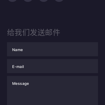
给我们发送邮件
Name
E-mail
Message