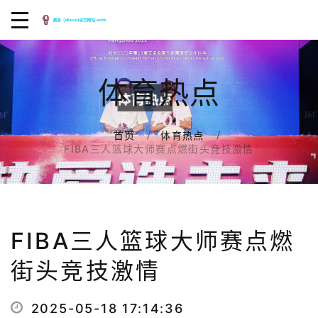
体育热点
首页
体育热点
FIBA三人篮球大师赛点燃街头竞技激情
FIBA三人篮球大师赛点燃
街头竞技激情
2025-05-18 17:14:36