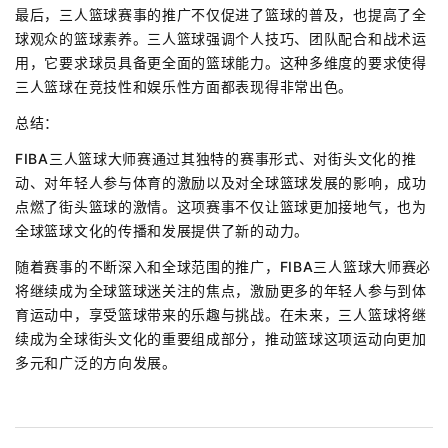
最后，三人篮球赛事的推广不仅促进了篮球的普及，也提高了全
球观众的篮球素养。三人篮球强调个人技巧、团队配合和战术运
用，它要求球员具备更全面的篮球能力。这种多维度的要求使得
三人篮球在竞技性和娱乐性方面都表现得非常出色。
总结：
FIBA三人篮球大师赛通过其独特的赛事形式、对街头文化的推
动、对年轻人参与体育的激励以及对全球篮球发展的影响，成功
点燃了街头篮球的激情。这项赛事不仅让篮球更加接地气，也为
全球篮球文化的传播和发展提供了新的动力。
随着赛事的不断深入和全球范围的推广，FIBA三人篮球大师赛必
将继续成为全球篮球迷关注的焦点，激励更多的年轻人参与到体
育运动中，享受篮球带来的乐趣与挑战。在未来，三人篮球将继
续成为全球街头文化的重要组成部分，推动篮球这项运动向更加
多元和广泛的方向发展。