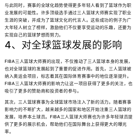
与此同时，赛事的全球化趋势使得更多年轻人看到了篮球作为职
业发展的可能性。许多顶级选手通过三人篮球大师赛实现了职业
生涯的突破，并成为了篮球文化的代言人。这些成功的例子为广
大年轻人树立了榜样，激励他们不仅要享受运动的乐趣，还要为
实现自己的篮球梦想而努力。
4、对全球篮球发展的影响
FIBA三人篮球大师赛的出现，不仅推动了三人篮球本身的发展，
也对全球篮球的发展起到了重要的促进作用。首先，三人篮球被
纳入奥运会项目，标志着其在国际体育赛事中的地位逐渐提升。
FIBA三人篮球大师赛的影响力让这一项目获得了更多的关注，也
吸引了更多的赞助商和投资者的参与。
其次，三人篮球赛事为全球篮球市场注入了新的活力。随着赛事
影响力的不断扩大，越来越多的国家和地区开始注重三人篮球的
发展，培养本土球员。FIBA三人篮球大师赛也为许多年轻球员提
供了更多的展示机会，帮助他们在国际舞台上获得更大的曝光
率。