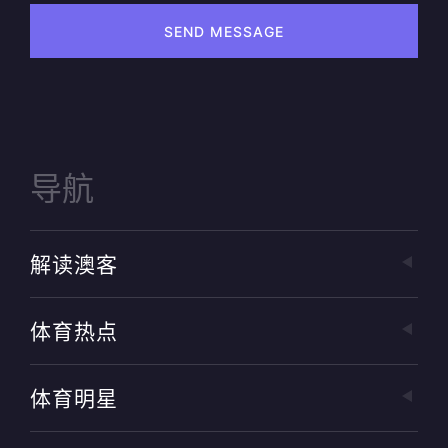
SEND MESSAGE
导航
解读澳客
体育热点
体育明星