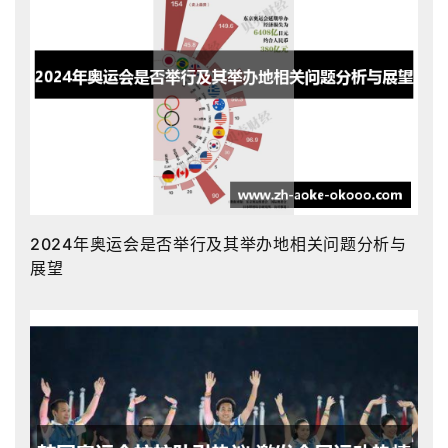
2024年奥运会是否举行及其举办地相关问题分析与
展望