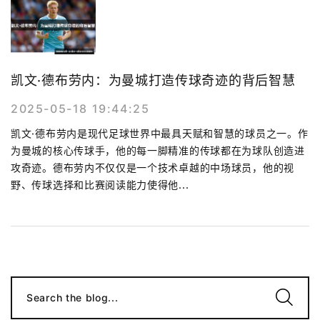
凯文·德布劳内：为曼城打造传球奇迹的背后智慧
2025-05-18 19:44:25
凯文·德布劳内是现代足球世界中最具天赋和智慧的球员之一。作
为曼城的核心传球手，他的每一脚精准的传球都在为球队创造进
攻奇迹。德布劳内不仅仅是一个技术卓越的中场球员，他的视
野、传球选择和比赛阅读能力使得他...
Search the blog...