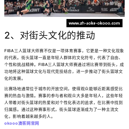
2、对街头文化的推动
FIBA三人篮球大师赛不仅是一项体育赛事，它更是一种文化现象
的代表。街头篮球一直是年轻人群体的文化符号，代表了自由、
个性和挑战精神。FIBA三人篮球大师赛通过将比赛带到街头，成
功地将这种篮球文化与现代竞技结合，进一步推动了街头篮球文
化的发展。
比赛场地通常位于城市的开放空间，使得观众能够近距离感受比
赛的热血与激情。赛事的参与者和观众大多是年轻人，这些年轻
人带着对街头篮球的热爱和对个性化表达的追求，在比赛中找到
归属感。通过这种赛事形式，街头篮球逐渐成为了一种主流文
化，影响着越来越多的人。
okooo澳客网官网