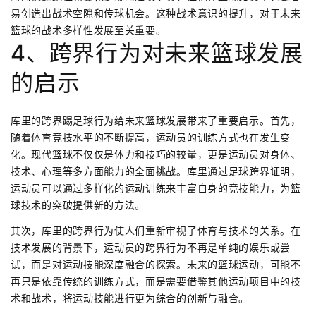
易创造出战术空隙和传球机会。这种战术意识的提升，对于未来
篮球的战术多样性发展至关重要。
4、跨界行为对未来篮球发展
的启示
库里的跨界踢足球行为给未来篮球发展带来了重要启示。首先，
随着体育竞技水平的不断提高，运动员的训练方式也在发生变
化。现代篮球不仅仅是体力和技巧的较量，更是运动员对身体、
技术、心理等多方面能力的全面挑战。库里通过足球跨界证明，
运动员可以通过多样化的运动训练来丰富自身的竞技能力，为篮
球技术的突破提供新的方法。
其次，库里的跨界行为使人们重新审视了体育与技术的关系。在
技术发展的背景下，运动员的跨界行为不再是单纯的娱乐或尝
试，而是对运动技能深度融合的探索。未来的篮球运动，可能不
再只是依靠传统的训练方式，而是需要借鉴其他运动项目中的技
术和战术，将运动技能进行更为综合的创新与融合。