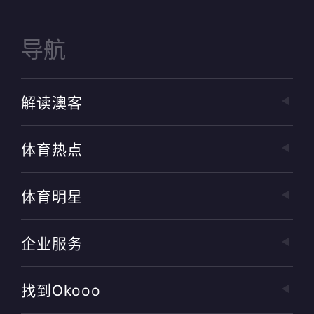
导航
解读澳客
体育热点
体育明星
企业服务
找到okooo