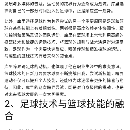
发展与多媒体的普及，运动员的跨界行为逐渐成为潮流，库里选
择将自己的一部分时间投入到足球中，正是顺应这一趋势。
此外，库里选择足球作为跨界尝试的另一个重要原因是足球和篮
球在某些技能上有着相似性。两者都是高度依赖身体协调性、精
准控制和策略意识的团队运动。库里在篮球场上常常利用高超的
投篮技术和敏捷的运动技巧，将篮球的规则与战术演绎得淋漓尽
致。足球作为一个需要快速反应、精确传球和精准控球的运动，
与库里的篮球技巧有着天然的契合点。
库里跨界踢足球的动机，也体现了他在职业生涯中的求变意识。
篮球技术的日新月异要求球员不断挑战自我，尝试新技能，跨界
运动不仅可以提升个人技能，还能够为球迷带来更多的惊喜与期
待。因此，库里的这次跨界尝试，既是对自身极限的挑战，也是
对未来篮球发展的一次大胆探索。
2、足球技术与篮球技能的融
合