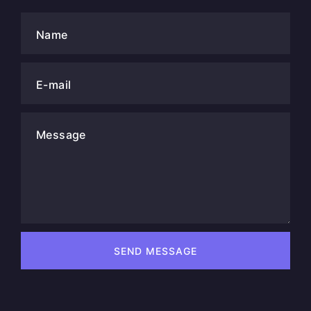
Name
E-mail
Message
SEND MESSAGE