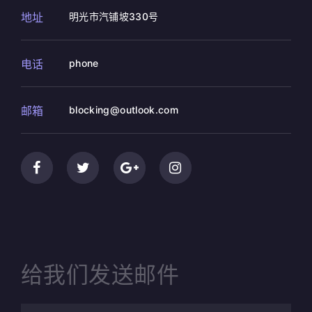
地址
明光市汽铺坡330号
电话
phone
邮箱
blocking@outlook.com
给我们发送邮件