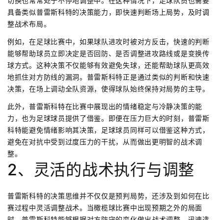
切换也常常处于不停地调整中。在这种情况下，足球队员也需要
具备类似普雷斯科特的决策能力，即快速判断场上局势，及时调
整战术布局。
例如，在足球比赛中，如果球队进攻时被对方反击，快速的判断
能够帮助球员立即决定是否回防、是否调整进攻路线或是变换传
球方式。这种决策不仅能够有效避免失球，还能帮助球队更高效
地抓住对方防线的漏洞。普雷斯科特正是通过类似的判断和快速
决策，在场上调动全队资源，使得球队始终保持对局势的主导。
此外，普雷斯科特在比赛中展现出的情绪稳定与冷静决策的能
力，也为足球球员提供了借鉴。即便在压力巨大的时刻，普雷斯
科特能避免情绪影响其决策，足球球员同样可以借鉴这种方式，
避免在对抗中受到过度压力的干扰，从而做出更明智的战术调
整。
2、灵活的战术执行与调整
普雷斯科特的决策思维并不仅仅是预判局势，还涉及到如何在比
赛过程中灵活调整战术。当橄榄球比赛中出现预期之外的局面
时，普雷斯科特能够根据对方防守的变化做出战术调整，迅速选