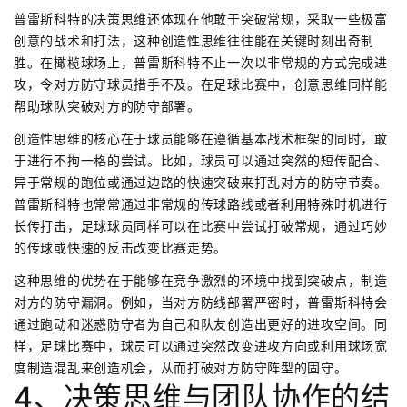
普雷斯科特的决策思维还体现在他敢于突破常规，采取一些极富
创意的战术和打法，这种创造性思维往往能在关键时刻出奇制
胜。在橄榄球场上，普雷斯科特不止一次以非常规的方式完成进
攻，令对方防守球员措手不及。在足球比赛中，创意思维同样能
帮助球队突破对方的防守部署。
创造性思维的核心在于球员能够在遵循基本战术框架的同时，敢
于进行不拘一格的尝试。比如，球员可以通过突然的短传配合、
异于常规的跑位或通过边路的快速突破来打乱对方的防守节奏。
普雷斯科特也常常通过非常规的传球路线或者利用特殊时机进行
长传打击，足球球员同样可以在比赛中尝试打破常规，通过巧妙
的传球或快速的反击改变比赛走势。
这种思维的优势在于能够在竞争激烈的环境中找到突破点，制造
对方的防守漏洞。例如，当对方防线部署严密时，普雷斯科特会
通过跑动和迷惑防守者为自己和队友创造出更好的进攻空间。同
样，足球比赛中，球员可以通过突然改变进攻方向或利用球场宽
度制造混乱来创造机会，从而打破对方防守阵型的固守。
4、决策思维与团队协作的结