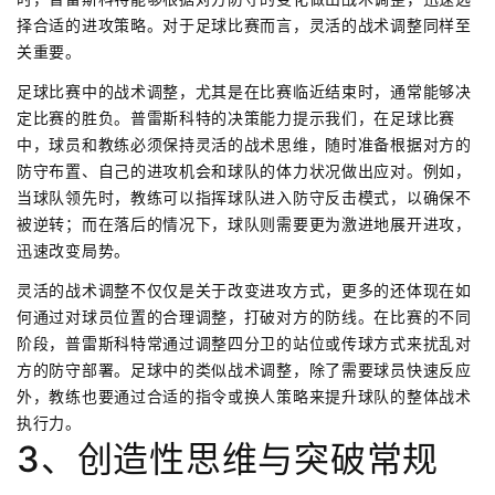
择合适的进攻策略。对于足球比赛而言，灵活的战术调整同样至
关重要。
足球比赛中的战术调整，尤其是在比赛临近结束时，通常能够决
定比赛的胜负。普雷斯科特的决策能力提示我们，在足球比赛
中，球员和教练必须保持灵活的战术思维，随时准备根据对方的
防守布置、自己的进攻机会和球队的体力状况做出应对。例如，
当球队领先时，教练可以指挥球队进入防守反击模式，以确保不
被逆转；而在落后的情况下，球队则需要更为激进地展开进攻，
迅速改变局势。
灵活的战术调整不仅仅是关于改变进攻方式，更多的还体现在如
何通过对球员位置的合理调整，打破对方的防线。在比赛的不同
阶段，普雷斯科特常通过调整四分卫的站位或传球方式来扰乱对
方的防守部署。足球中的类似战术调整，除了需要球员快速反应
外，教练也要通过合适的指令或换人策略来提升球队的整体战术
执行力。
3、创造性思维与突破常规