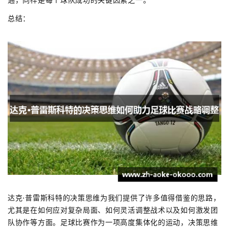
总结：
达克·普雷斯科特的决策思维为我们提供了许多值得借鉴的思路，
尤其是在如何应对复杂局面、如何灵活调整战术以及如何激发团
队协作等方面。足球比赛作为一项高度集体化的运动，决策思维