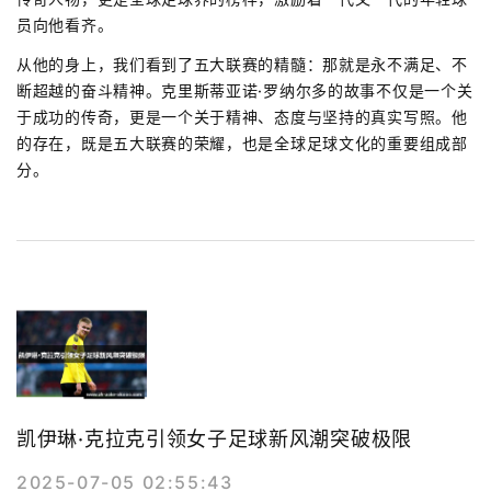
员向他看齐。
从他的身上，我们看到了五大联赛的精髓：那就是永不满足、不
断超越的奋斗精神。克里斯蒂亚诺·罗纳尔多的故事不仅是一个关
于成功的传奇，更是一个关于精神、态度与坚持的真实写照。他
的存在，既是五大联赛的荣耀，也是全球足球文化的重要组成部
分。
凯伊琳·克拉克引领女子足球新风潮突破极限
2025-07-05 02:55:43