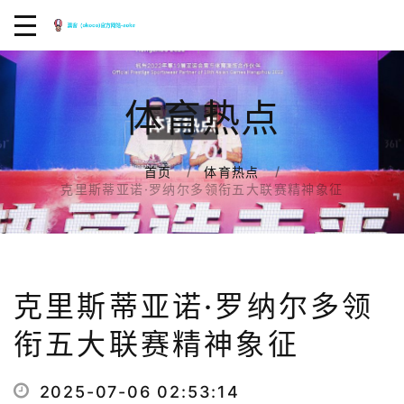
体育热点
首页
体育热点
克里斯蒂亚诺·罗纳尔多领衔五大联赛精神象征
克里斯蒂亚诺·罗纳尔多领
衔五大联赛精神象征
2025-07-06 02:53:14