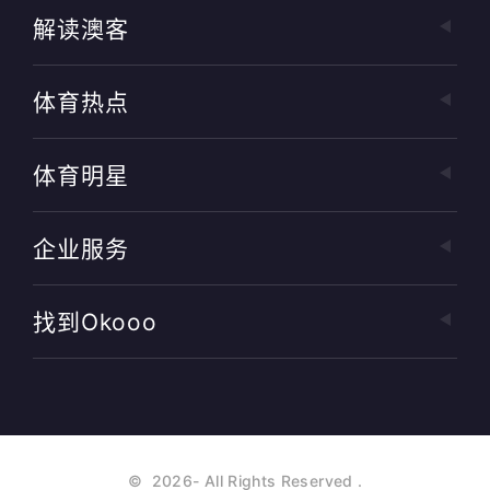
解读澳客
体育热点
体育明星
企业服务
找到okooo
©
2026
- All Rights Reserved
.