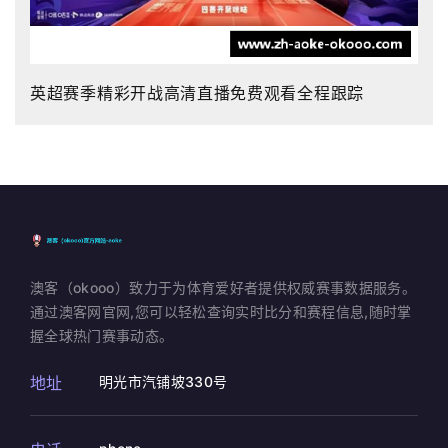
英超赛季精彩开战高清直播免费观看全程跟踪
澳客（okooo）致力于为体育爱好者提供权威赛事数据服务。
通过澳客网官网,您可以轻松查询实时比分和赛程信息,随时掌
握全球热门赛事动态。
地址
明光市汽铺坡330号