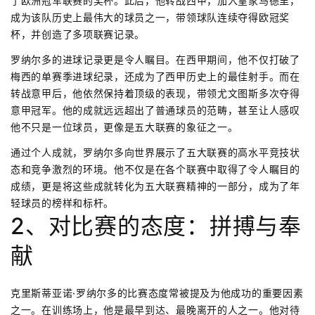
了欧洲冠军联赛的奖杯。此后，他转战西甲，加入皇家马德里，
成为该队历史上最伟大的球员之一，带领球队连续夺得欧冠奖
杯，并创造了多项联赛记录。
罗纳尔多的进球记录更是令人瞩目。在西甲期间，他不仅打破了
梅西的单赛季进球纪录，还成为了西甲历史上的最佳射手。而在
转战意甲后，他依然保持着顶级的表现，带领尤文图斯多次夺得
意甲冠军。他的成就远远超出了普通球员的范畴，甚至让人感叹
他不只是一位球员，更像是五大联赛的象征之一。
通过个人成就，罗纳尔多向世界展示了五大联赛的高水平竞技状
态和竞争激烈的环境。他不仅是在各个联赛中取得了令人瞩目的
成绩，更是将这些成就转化为五大联赛精神的一部分，成为了年
轻球员的榜样和标杆。
2、对比赛的态度：拼搏与奉
献
克里斯蒂亚诺·罗纳尔多的比赛态度常被提及为他成功的重要因素
之一。在训练场上，他是最早到达、最晚离开的人之一。他对待