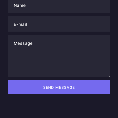
Name
E-mail
Message
SEND MESSAGE