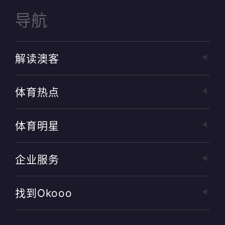
导航
解读澳客
体育热点
体育明星
企业服务
找到okooo