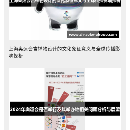
上海奥运会吉祥物设计的文化象征意义与全球传播影
响探析