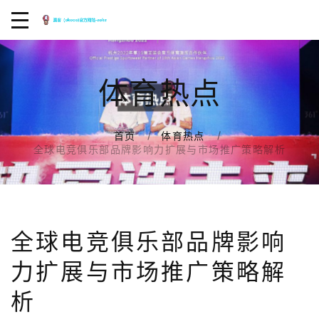
体育热点
首页
体育热点
全球电竞俱乐部品牌影响力扩展与市场推广策略解析
全球电竞俱乐部品牌影响
力扩展与市场推广策略解
析