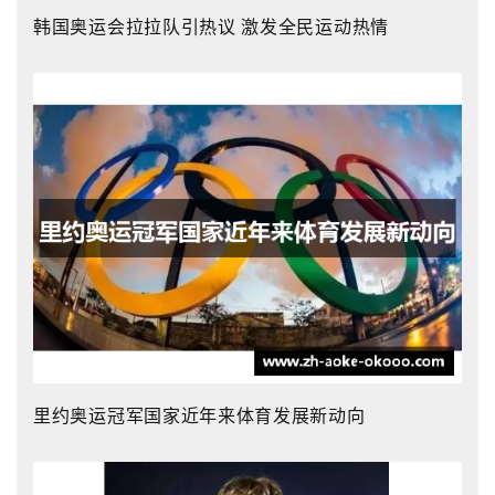
韩国奥运会拉拉队引热议 激发全民运动热情
里约奥运冠军国家近年来体育发展新动向