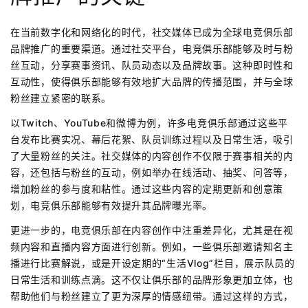
在当前数字化和网络化的时代，社交媒体已成为全球电竞俱乐部
品牌推广的重要渠道。通过社交平台，电竞俱乐部能够及时与粉
丝互动，分享赛事资讯、队员动态以及品牌故事。这种即时性和
互动性，使得俱乐部能够有效地扩大品牌的传播范围，并与全球
粉丝建立紧密的联系。
以Twitch、YouTube和微博为例，许多电竞俱乐部通过这些平
台发布比赛实况、幕后花絮、队员训练过程以及日常生活，吸引
了大量粉丝的关注。社交媒体的内容创作不仅限于赛事相关的内
容，还包括与粉丝的互动，例如举办在线活动、抽奖、问答等，
增加粉丝的参与度和粘性。通过这些内容的定期更新和创意策
划，电竞俱乐部能够有效提升其品牌曝光率。
更进一步的，电竞俱乐部在内容创作中注重差异化，尤其是在视
频内容和直播内容方面进行创新。例如，一些俱乐部邀请知名主
播进行比赛解说，或是开设定期的“生活Vlog”栏目，展示队员的
日常生活和训练点滴。这不仅让俱乐部的品牌形象更加立体，也
帮助他们与粉丝建立了更为深厚的情感纽带。通过这样的方式，