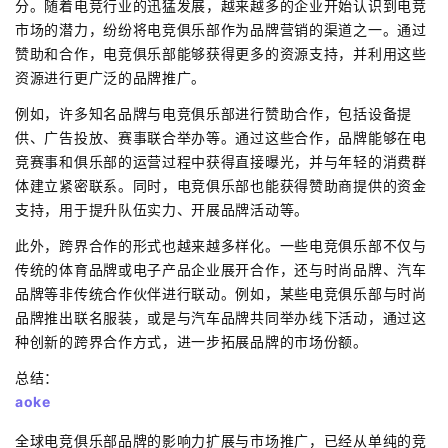
分。随着电竞行业的迅猛发展，越来越多的企业开始认识到电竞
市场的潜力，纷纷将电竞俱乐部作为品牌营销的渠道之一。通过
赞助和合作，电竞俱乐部能够获得更多的资源支持，并利用这些
资源进行更广泛的品牌推广。
例如，许多知名品牌与电竞俱乐部进行赞助合作，包括设备提
供、广告投放、赛事联合举办等。通过这些合作，品牌能够在电
竞赛事和俱乐部的运营过程中获得直接曝光，并与年轻的消费群
体建立紧密联系。同时，电竞俱乐部也能获得赞助商提供的资金
支持，用于提升队伍实力、开展品牌活动等。
此外，跨界合作的形式也越来越多样化。一些电竞俱乐部不仅与
传统的体育品牌或电子产品企业展开合作，还与时尚品牌、汽车
品牌等非传统合作伙伴进行联动。例如，某些电竞俱乐部与时尚
品牌推出联名服装，或是与汽车品牌共同举办线下活动，通过这
种创新的跨界合作方式，进一步拓展品牌的市场份额。
总结：
aoke
全球电竞俱乐部品牌的影响力扩展与市场推广，已经从单纯的竞