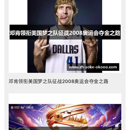
邓肯领衔美国梦之队征战2008奥运会夺金之路