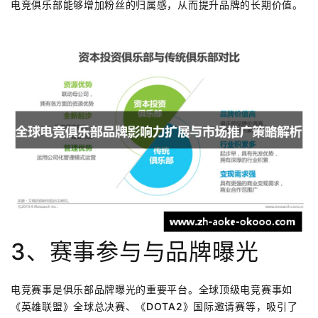
电竞俱乐部能够增加粉丝的归属感，从而提升品牌的长期价值。
3、赛事参与与品牌曝光
电竞赛事是俱乐部品牌曝光的重要平台。全球顶级电竞赛事如
《英雄联盟》全球总决赛、《DOTA2》国际邀请赛等，吸引了