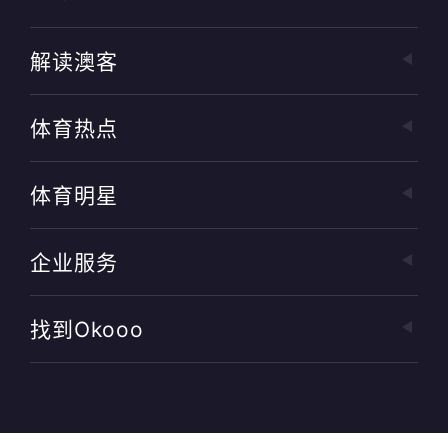
解读澳客
体育热点
体育明星
企业服务
找到okooo