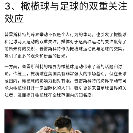
3、橄榄球与足球的双重关注
效应
普雷斯科特的跨界举动不仅是个人行为的体现，也引发了橄榄球
和足球两大运动的双重关注。媒体对于这两项运动的关注度有了
前所未有的交织，普雷斯科特作为橄榄球运动员与足球的交集，
吸引了更多的观众和粉丝的目光。
一方面，普雷斯科特的跨界为橄榄球运动带来了新的话题和讨
论。传统上，橄榄球在美国具有非常强大的市场基础，但在全球
范围内，橄榄球的影响力相对有限。普雷斯科特的跨界举动有可
能为橄榄球打开一扇国际化的大门，吸引更多来自足球世界的关
注者，进而提升橄榄球在全球范围内的知名度。