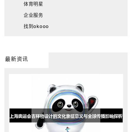
体育明星
企业服务
找到okooo
最新资讯