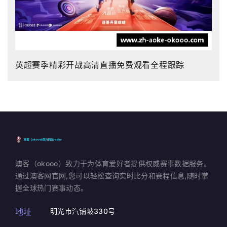
英超赛季精彩开战高清直播免费观看全程跟踪
澳客（okooo）致力于为体育爱好者提供权威赛事数据服务。
通过澳客网官网,您可以轻松查询实时比分和赛程信息,随时掌
握全球热门赛事动态。
地址
明光市汽铺坡330号