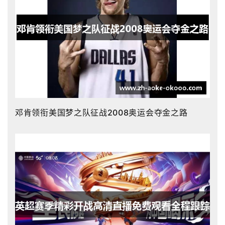
邓肯领衔美国梦之队征战2008奥运会夺金之路