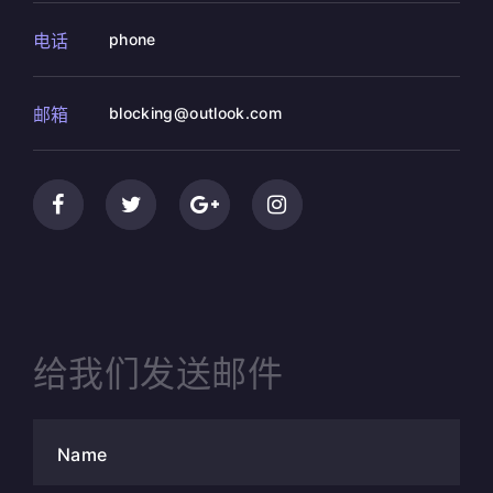
电话
phone
邮箱
blocking@outlook.com
给我们发送邮件
Name