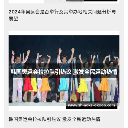
2024年奥运会是否举行及其举办地相关问题分析与
展望
韩国奥运会拉拉队引热议 激发全民运动热情