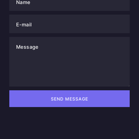
Name
E-mail
Message
SEND MESSAGE