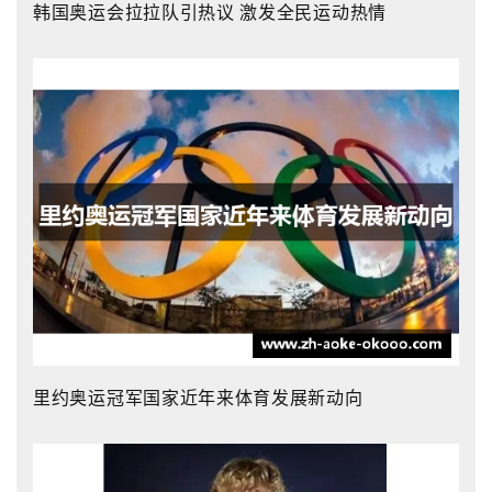
韩国奥运会拉拉队引热议 激发全民运动热情
里约奥运冠军国家近年来体育发展新动向