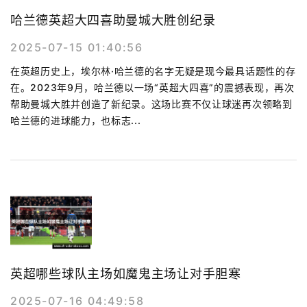
哈兰德英超大四喜助曼城大胜创纪录
2025-07-15 01:40:56
在英超历史上，埃尔林·哈兰德的名字无疑是现今最具话题性的存
在。2023年9月，哈兰德以一场“英超大四喜”的震撼表现，再次
帮助曼城大胜并创造了新纪录。这场比赛不仅让球迷再次领略到
哈兰德的进球能力，也标志...
英超哪些球队主场如魔鬼主场让对手胆寒
2025-07-16 04:49:58