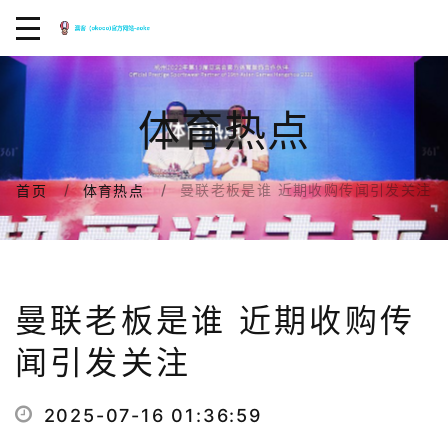
体育热点
曼联老板是谁 近期收购传闻引发关注
首页
体育热点
曼联老板是谁 近期收购传
闻引发关注
2025-07-16 01:36:59