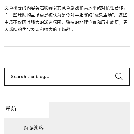
文章摘要的内容英超联赛以其竞争激烈和高水平的对抗性著称，
而一些球队的主场更是被认为是令对手胆寒的“魔鬼主场”。这些
主场不仅因其强大的球迷氛围、独特的地理位置和历史底蕴，更
因球队的优异表现和强大的主场战...
Search the blog...
导航
解读澳客