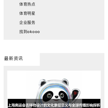
体育热点
体育明星
企业服务
找到okooo
最新资讯