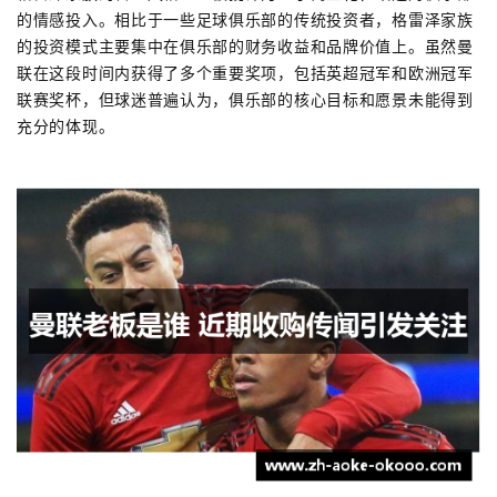
的情感投入。相比于一些足球俱乐部的传统投资者，格雷泽家族
的投资模式主要集中在俱乐部的财务收益和品牌价值上。虽然曼
联在这段时间内获得了多个重要奖项，包括英超冠军和欧洲冠军
联赛奖杯，但球迷普遍认为，俱乐部的核心目标和愿景未能得到
充分的体现。