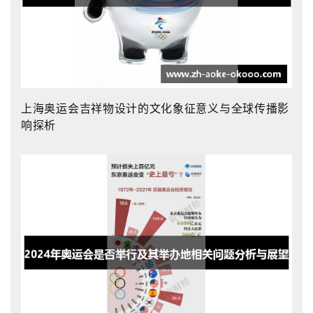
上海奥运会吉祥物设计的文化象征意义与全球传播影
响探析