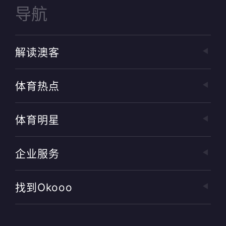
导航
解读澳客
体育热点
体育明星
企业服务
找到okooo