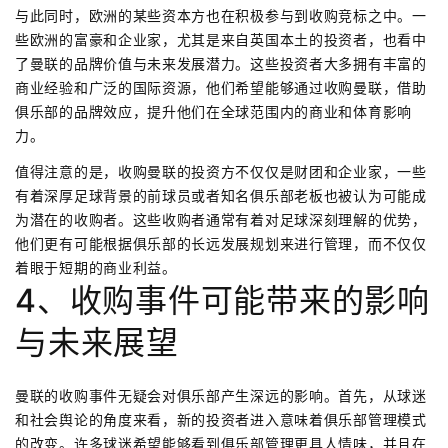
与此同时，欧洲的某些资本方也在积极参与到收购竞标之中。一
些欧洲的富豪和企业家，尤其是来自英国本土的投资者，也看中
了曼联的品牌价值与未来发展潜力。这些投资者大多拥有丰富的
商业经验和广泛的国际资源，他们希望能够通过收购曼联，借助
俱乐部的品牌效应，提升他们在全球范围内的商业和体育影响
力。
值得注意的是，收购曼联的投资方不仅仅是财团和企业家，一些
有着深厚足球背景的前球员或者知名俱乐部老板也被认为可能成
为潜在的收购者。这些收购者通常有着对足球深刻理解的优势，
他们更有可能根据俱乐部的长远发展规划来进行管理，而不仅仅
着眼于短期的商业利益。
4、收购事件可能带来的影响
与未来展望
曼联的收购事件无疑会对俱乐部产生深远的影响。首先，从球迷
和社会舆论的角度来看，新的投资者进入意味着俱乐部管理模式
的改变。许多球迷希望能够看到俱乐部管理更具人情味，并且在