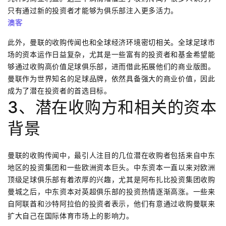
只有通过新的投资者才能够为俱乐部注入更多活力。
澳客
此外，曼联的收购传闻也和全球经济环境密切相关。全球足球市
场的资本运作日益复杂，尤其是一些富有的投资者和基金希望能
够通过收购高价值足球俱乐部，进而借此拓展他们的商业版图。
曼联作为世界知名的足球品牌，依然具备强大的商业价值，因此
成为了潜在投资者的首选目标。
3、潜在收购方和相关的资本
背景
曼联的收购传闻中，最引人注目的几位潜在收购者包括来自中东
地区的投资集团和一些欧洲资本巨头。中东资本一直以来对欧洲
顶级足球俱乐部有着浓厚的兴趣，尤其是阿布扎比投资集团收购
曼城之后，中东资本对英超俱乐部的投资热情逐渐高涨。一些来
自阿联酋和沙特阿拉伯的投资者表示，他们有意通过收购曼联来
扩大自己在国际体育市场上的影响力。