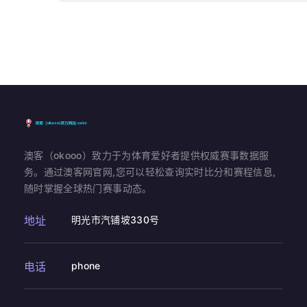
澳客（okooo）致力于为体育爱好者提供权威赛事数据服
务。通过澳客网官网,您可以轻松查询实时比分和赛程信息,
随时掌握全球热门赛事动态。
地址
明光市汽铺坡330号
电话
phone