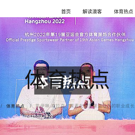
首页
解读澳客
体育热点
体育热点
凯伊琳·克拉克：探索女性足球运动员的职业成
体育热点