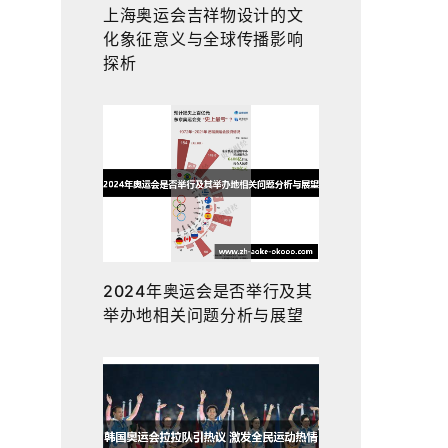
上海奥运会吉祥物设计的文
化象征意义与全球传播影响
探析
2024年奥运会是否举行及其
举办地相关问题分析与展望