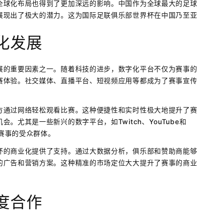
全球化布局也得到了更加深远的影响。中国作为全球最大的足球
展现出了极大的潜力。这为国际足联俱乐部世界杯在中国乃至亚
化发展
展的重要因素之一。随着科技的进步，数字化平台不仅为赛事的
赛体验。社交媒体、直播平台、短视频应用等都成为了赛事宣传
方通过网络轻松观看比赛。这种便捷性和实时性极大地提升了赛
尤其是一些新兴的数字平台，如Twitch、YouTube和
大赛事的受众群体。
杯的商业化提供了支持。通过大数据分析，俱乐部和赞助商能够
的广告和营销方案。这种精准的市场定位大大提升了赛事的商业
度合作