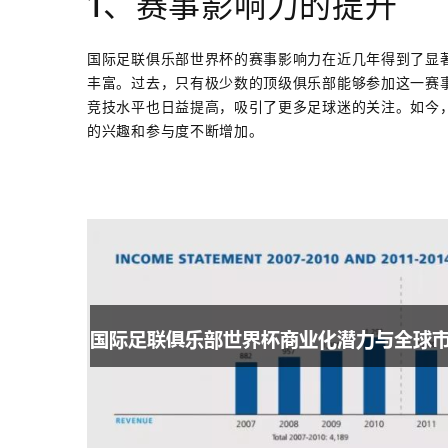
1、赛事影响力的提升
国际足联俱乐部世界杯的赛事影响力在近几年得到了显
丰富。过去，只有极少数的顶级俱乐部能够参加这一赛
竞技水平也日益提高，吸引了更多足球迷的关注。如今
的兴趣和参与度不断增加。