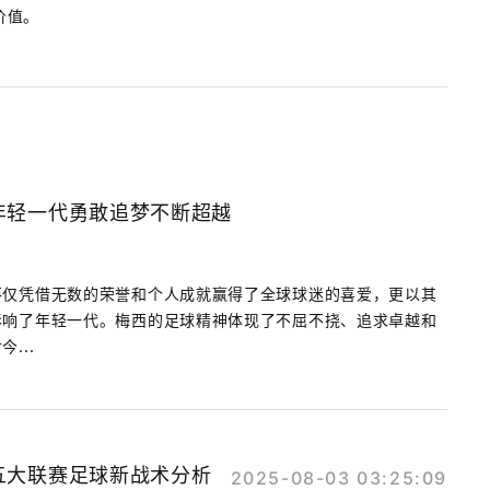
价值。
年轻一代勇敢追梦不断超越
不仅凭借无数的荣誉和个人成就赢得了全球球迷的喜爱，更以其
影响了年轻一代。梅西的足球精神体现了不屈不挠、追求卓越和
...
五大联赛足球新战术分析
2025-08-03 03:25:09