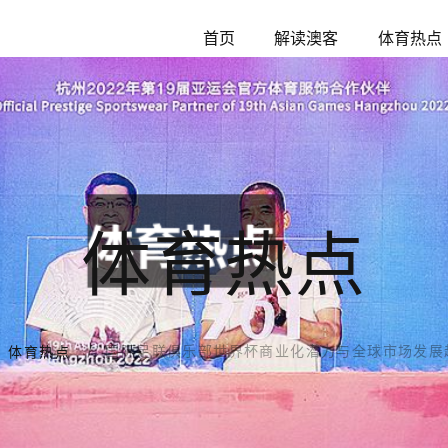
首页
解读澳客
体育热点
体育热点
国际足联俱乐部世界杯商业化潜力与全球市场发展
体育热点