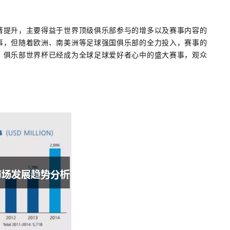
著提升，主要得益于世界顶级俱乐部参与的增多以及赛事内容的
事，但随着欧洲、南美洲等足球强国俱乐部的全力投入，赛事的
，俱乐部世界杯已经成为全球足球爱好者心中的盛大赛事，观众