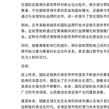
在国际足联俱乐部世界杯的商业化过程中，俱乐部与赞
赛事，不仅能够获得丰厚的奖金和国际曝光，还能够与
通过与全球知名品牌的合作，进一步提升了其在国际市
例如，近年来越来越多的国际品牌开始涉足俱乐部世界
等。这些赞助商通过在赛事期间进行品牌曝光和营销推
会。这种合作模式使得俱乐部世界杯的商业化更加多元
同时，随着赛事影响力的提升，俱乐部和赞助商之间的
牌开始注重与赛事的长远合作关系，甚至通过数字化手
化注入新的活力。
总结：
综上所述，国际足联俱乐部世界杯凭借其不断提升的赛
助商的深度合作，展现出了巨大的商业化潜力。随着全
其商业价值也将不断攀升。未来，国际足联和各大俱乐
广泛的市场领域，从而推动全球足球产业的蓬勃发展。
展望未来，随着足球文化在全球的持续传播以及电子竞
加辉煌的商业化时代。全球足球市场的潜力尚未完全释