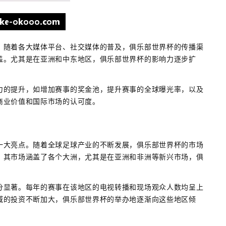
。随着各大媒体平台、社交媒体的普及，俱乐部世界杯的传播渠
盖。尤其是在亚洲和中东地区，俱乐部世界杯的影响力逐步扩
力的提升，如增加赛事的奖金池，提升赛事的全球曝光率，以及
商业价值和国际市场的认可度。
一大亮点。随着全球足球产业的不断发展，俱乐部世界杯的市场
，其市场涵盖了各个大洲，尤其是在亚洲和非洲等新兴市场，俱
分显著。每年的赛事在该地区的电视转播和现场观众人数均呈上
域的投资不断加大，俱乐部世界杯的举办地逐渐向这些地区倾