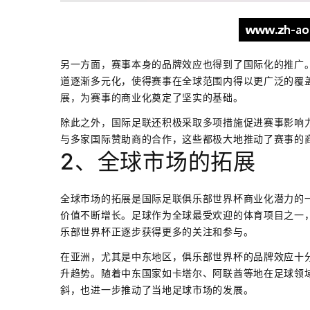
另一方面，赛事本身的品牌效应也得到了国际化的推广
道逐渐多元化，使得赛事在全球范围内得以更广泛的覆
展，为赛事的商业化奠定了坚实的基础。
除此之外，国际足联还积极采取多项措施促进赛事影响
与多家国际赞助商的合作，这些都极大地推动了赛事的
2、全球市场的拓展
全球市场的拓展是国际足联俱乐部世界杯商业化潜力的
价值不断增长。足球作为全球最受欢迎的体育项目之一
乐部世界杯正逐步获得更多的关注和参与。
在亚洲，尤其是中东地区，俱乐部世界杯的品牌效应十
升趋势。随着中东国家如卡塔尔、阿联酋等地在足球领
斜，也进一步推动了当地足球市场的发展。