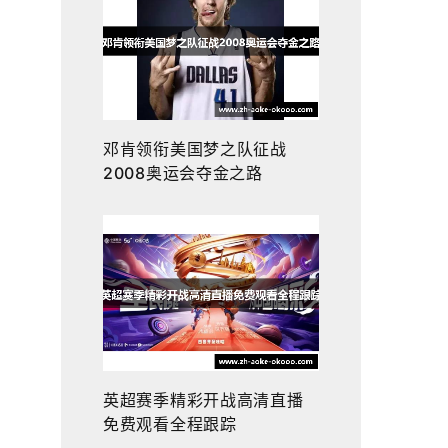
邓肯领衔美国梦之队征战
2008奥运会夺金之路
英超赛季精彩开战高清直播
免费观看全程跟踪