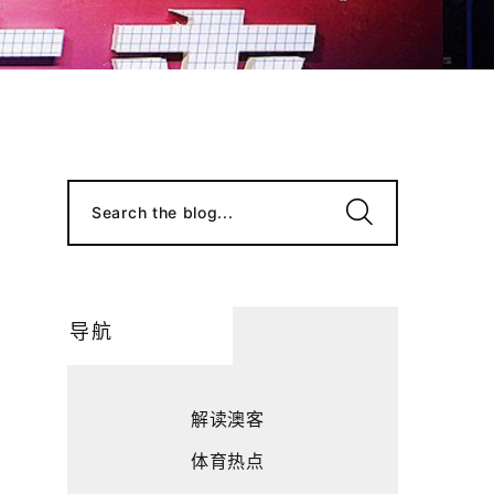
Search the blog...
导航
解读澳客
体育热点