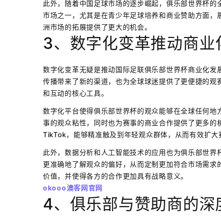
此外，随着中国足球市场的逐步崛起，俱乐部世界杯的
市场之一，尤其是在青少年足球培养和商业赞助方面，
洲市场的拓展提供了更大的机会。
3、数字化变革推动商业
数字化变革无疑是推动国际足联俱乐部世界杯商业化发
传播带来了新的渠道，也为全球球迷提供了更便捷的观
和互动的核心工具。
数字化平台使得俱乐部世界杯的观众能够在全球任何地
事的观众粘性，同时也为赛事的商业合作提供了更多的机会。
TikTok，能够精准触及到年轻观众群体，从而有效扩
此外，数据分析和人工智能技术的应用也为俱乐部世界
更准确地了解观众的偏好，从而定制更加符合市场需求
价值，并使得各方的合作更加具有战略意义。
okooo澳客网官网
4、俱乐部与赞助商的深