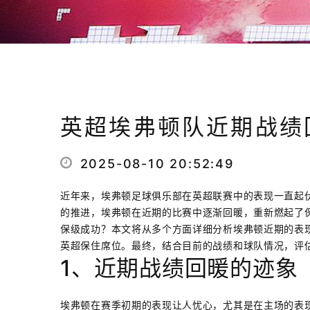
英超埃弗顿队近期战绩
2025-08-10 20:52:49
近年来，埃弗顿足球俱乐部在英超联赛中的表现一直起
的推进，埃弗顿在近期的比赛中逐渐回暖，重新燃起了
保级成功？本文将从多个方面详细分析埃弗顿近期的表
英超保住席位。最终，结合目前的战绩和球队情况，评
1、近期战绩回暖的迹象
埃弗顿在赛季初期的表现让人忧心，尤其是在主场的表