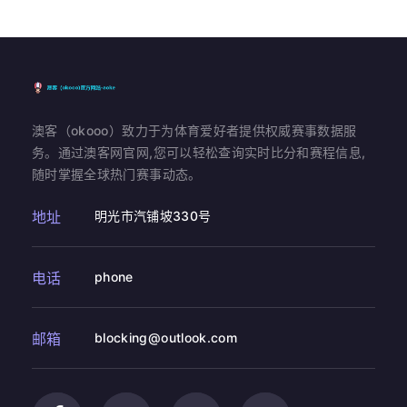
澳客（okooo）致力于为体育爱好者提供权威赛事数据服
务。通过澳客网官网,您可以轻松查询实时比分和赛程信息,
随时掌握全球热门赛事动态。
地址
明光市汽铺坡330号
电话
phone
邮箱
blocking@outlook.com