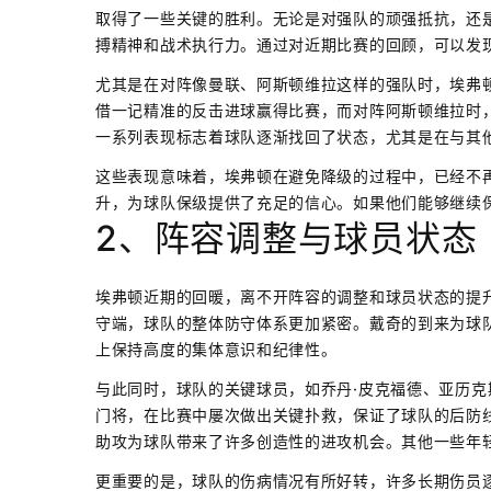
取得了一些关键的胜利。无论是对强队的顽强抵抗，还
搏精神和战术执行力。通过对近期比赛的回顾，可以发
尤其是在对阵像曼联、阿斯顿维拉这样的强队时，埃弗
借一记精准的反击进球赢得比赛，而对阵阿斯顿维拉时
一系列表现标志着球队逐渐找回了状态，尤其是在与其
这些表现意味着，埃弗顿在避免降级的过程中，已经不
升，为球队保级提供了充足的信心。如果他们能够继续
2、阵容调整与球员状态
埃弗顿近期的回暖，离不开阵容的调整和球员状态的提
守端，球队的整体防守体系更加紧密。戴奇的到来为球
上保持高度的集体意识和纪律性。
与此同时，球队的关键球员，如乔丹·皮克福德、亚历克
门将，在比赛中屡次做出关键扑救，保证了球队的后防
助攻为球队带来了许多创造性的进攻机会。其他一些年
更重要的是，球队的伤病情况有所好转，许多长期伤员