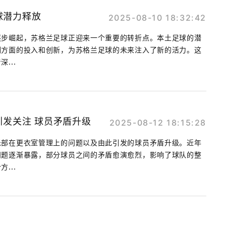
球潜力释放
2025-08-10 18:32:42
逐步崛起，苏格兰足球正迎来一个重要的转折点。本土足球的潜
训方面的投入和创新，为苏格兰足球的未来注入了新的活力。这
...
发关注 球员矛盾升级
2025-08-12 18:15:28
乐部在更衣室管理上的问题以及由此引发的球员矛盾升级。近年
问题逐渐暴露，部分球员之间的矛盾愈演愈烈，影响了球队的整
...