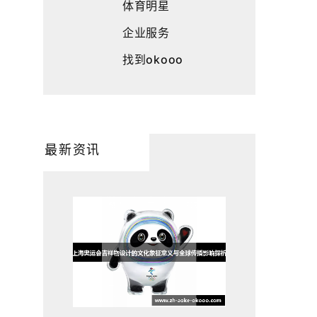
体育明星
企业服务
找到okooo
最新资讯