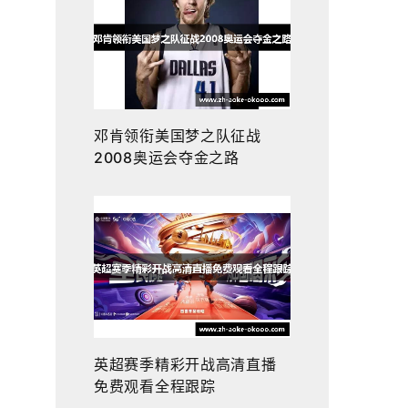
邓肯领衔美国梦之队征战
2008奥运会夺金之路
英超赛季精彩开战高清直播
免费观看全程跟踪