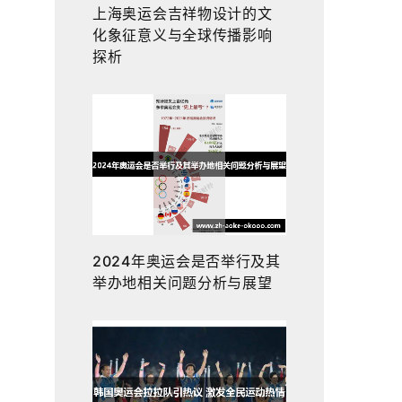
上海奥运会吉祥物设计的文
化象征意义与全球传播影响
探析
2024年奥运会是否举行及其
举办地相关问题分析与展望