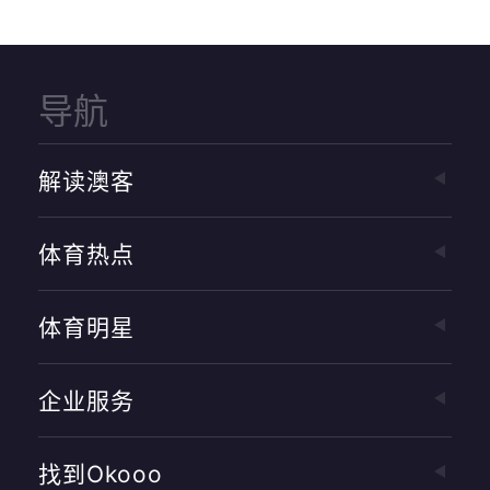
导航
解读澳客
体育热点
体育明星
企业服务
找到okooo