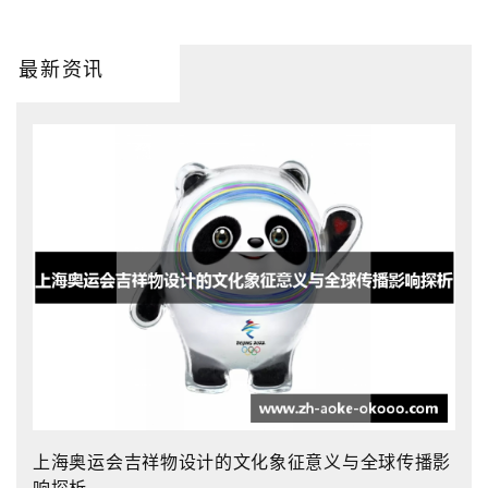
最新资讯
上海奥运会吉祥物设计的文化象征意义与全球传播影
响探析