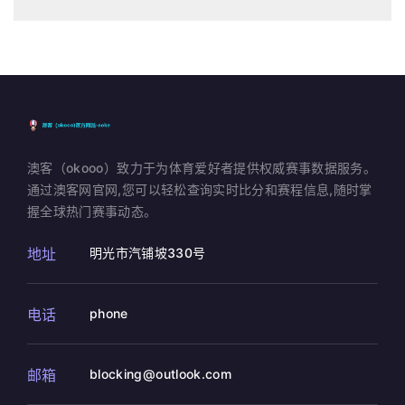
澳客（okooo）致力于为体育爱好者提供权威赛事数据服务。
通过澳客网官网,您可以轻松查询实时比分和赛程信息,随时掌
握全球热门赛事动态。
地址
明光市汽铺坡330号
电话
phone
邮箱
blocking@outlook.com