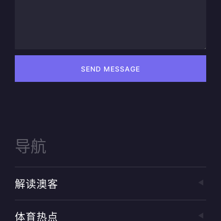
SEND MESSAGE
导航
解读澳客
体育热点