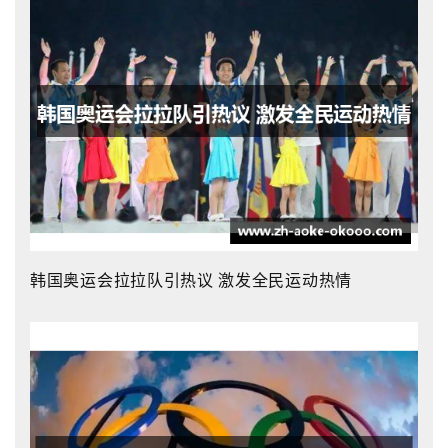
韩国奥运会拉拉队引热议 激发全民运动热情