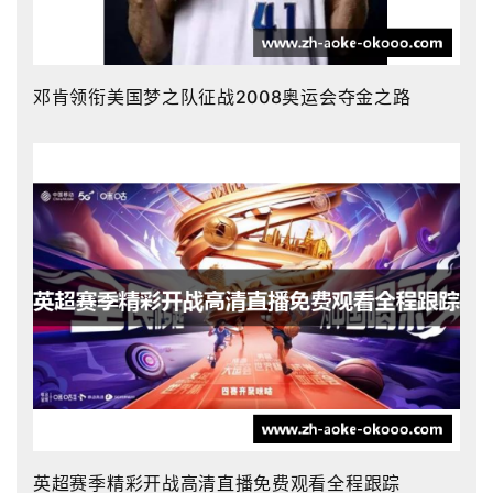
邓肯领衔美国梦之队征战2008奥运会夺金之路
英超赛季精彩开战高清直播免费观看全程跟踪