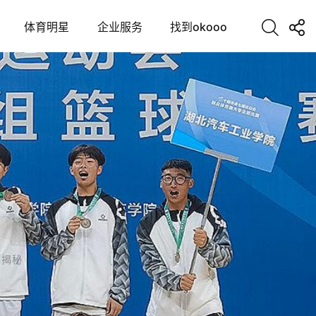
体育明星
企业服务
找到okooo
比揭秘