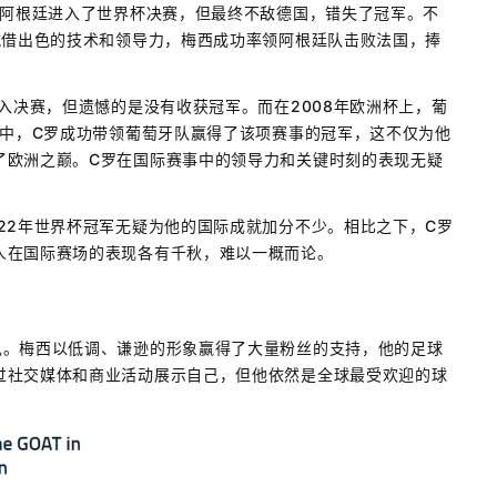
领阿根廷进入了世界杯决赛，但最终不敌德国，错失了冠军。不
凭借出色的技术和领导力，梅西成功率领阿根廷队击败法国，捧
闯入决赛，但遗憾的是没有收获冠军。而在2008年欧洲杯上，葡
杯中，C罗成功带领葡萄牙队赢得了该项赛事的冠军，这不仅为他
了欧洲之巅。C罗在国际赛事中的领导力和关键时刻的表现无疑
22年世界杯冠军无疑为他的国际成就加分不少。相比之下，C罗
人在国际赛场的表现各有千秋，难以一概而论。
见。梅西以低调、谦逊的形象赢得了大量粉丝的支持，他的足球
过社交媒体和商业活动展示自己，但他依然是全球最受欢迎的球