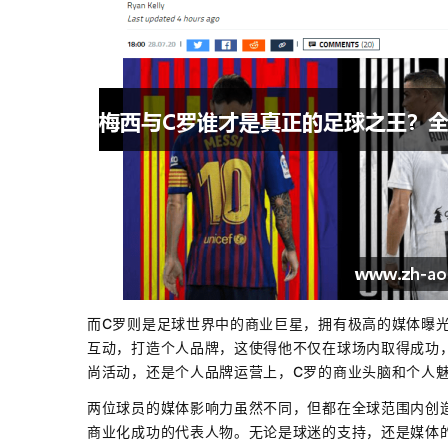
而C罗则是足球世界中的商业巨星，拥有极高的媒体曝
互动，打造个人品牌，这使得他不仅在球场内取得成功
尚活动，还是个人品牌运营上，C罗的商业头脑和个人
两位球员的媒体影响力虽然不同，但都在全球范围内创
商业化成功的代表人物。无论是球迷的支持，还是媒体