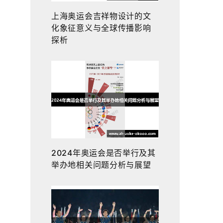
上海奥运会吉祥物设计的文
化象征意义与全球传播影响
探析
2024年奥运会是否举行及其
举办地相关问题分析与展望