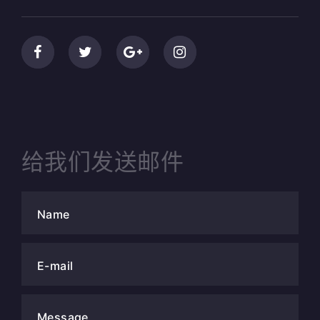
给我们发送邮件
Name
E-mail
Message