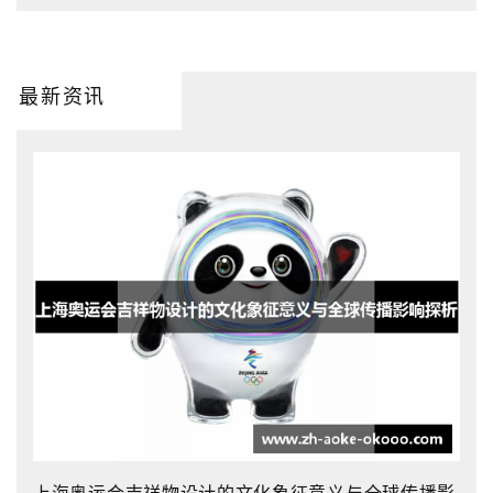
最新资讯
上海奥运会吉祥物设计的文化象征意义与全球传播影