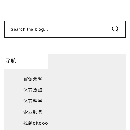
Search the blog...
导航
解读澳客
体育热点
体育明星
企业服务
找到okooo