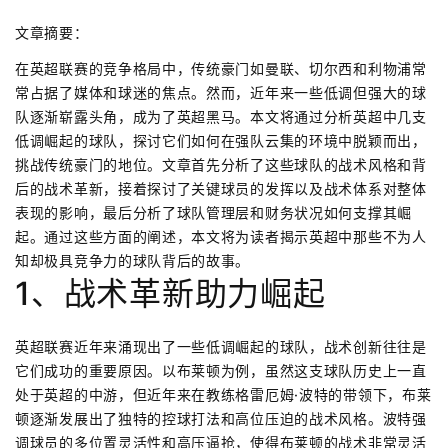
文章摘要：
在英超联赛的竞争格局中，传统豪门如曼联、切尔西和利物浦常
常占据了媒体和球迷的焦点。然而，近年来一些低调但强大的球
队逐渐崭露头角，成为了英超黑马。本文将通过分析英超中几支
低调崛起的球队，探讨它们如何在强队云集的环境中脱颖而出，
挑战传统豪门的地位。文章首先分析了这些球队的战术风格和背
后的战术革新，接着探讨了关键球员的发挥以及战术体系对整体
表现的影响，最后分析了球队管理层和财务状况如何支撑其崛
起。通过这些方面的阐述，本文将为读者揭示英超中那些不为人
知却极具竞争力的球队背后的故事。
1、战术革新助力崛起
英超联赛近年来涌现出了一些低调崛起的球队，战术创新往往是
它们成功的重要原因。以布莱顿为例，虽然这支球队历史上一直
处于英超的中游，但近年来在教练格雷厄姆·波特的带领下，布莱
顿逐渐发展出了独特的控球打法和高位压迫的战术风格。波特强
调球员的多位置灵活性和高压逼抢，使得布莱顿的战术非常灵活