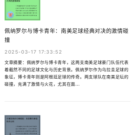
佩纳罗尔与博卡青年：南美足球经典对决的激情碰
撞
2025-03-17 17:33:52
文章摘要：佩纳罗尔与博卡青年，这两支南美足球豪门队伍代表
着截然不同的足球文化与历史背景。佩纳罗尔作为乌拉圭足球的
象征，博卡青年则是阿根廷足球的传奇。两支球队在南美足坛的
碰撞，充满了激情与火花，尤其在面...