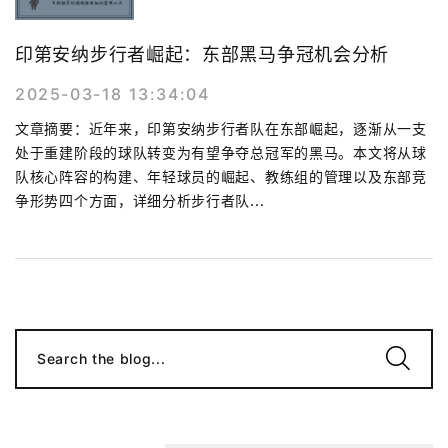
印第安纳步行者崛起：东部黑马争冠机会分析
2025-03-18 13:34:04
文章摘要：近年来，印第安纳步行者队在东部崛起，逐渐从一支
处于重建阶段的球队转变为有望争夺总冠军的黑马。本文将从球
队核心阵容的构建、年轻球员的崛起、教练组的管理以及东部竞
争形势四个方面，详细分析步行者队...
Search the blog...