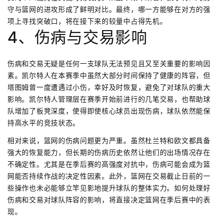
守与篮网的进攻形成了鲜明对比。最终，哪一方能够在对方的强
项上寻找突破口，将在接下来的较量中占得先机。
4、伤病与交易影响
伤病和交易无疑是任何一支球队无法预见且又至关重要的影响因
素。凯尔特人在本赛季中虽然大部分时间保持了健康的阵容，但
塔图姆曾一度遭遇过小伤，幸好及时恢复，避免了对球队的重大
影响。凯尔特人管理层在赛季开始前进行的几笔交易，也帮助球
队增加了板凳深度，使得即使核心球员出现伤病，球队依然能保
持高水平的竞技状态。
相对来说，篮网的伤病问题更为严重。虽然杜兰特和欧文都具备
强大的恢复能力，但长期的伤病历史依然让他们的出场情况存在
不确定性。尤其是在季后赛的高强度对抗中，伤病可能会成为篮
网能否持续作战的决定性因素。此外，篮网在交易截止日前的一
些操作也未必能够立竿见影地提升球队的整体实力。如何处理好
伤病和交易对球队阵容的影响，将直接决定篮网在季后赛中的表
现。