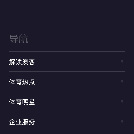
导航
解读澳客
体育热点
体育明星
企业服务