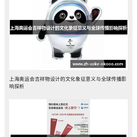
上海奥运会吉祥物设计的文化象征意义与全球传播影
响探析