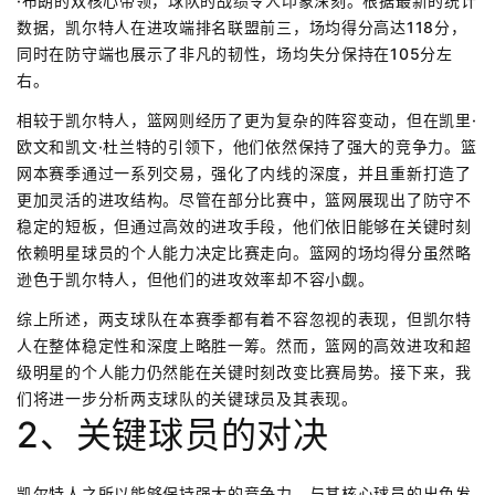
·布朗的双核心带领，球队的战绩令人印象深刻。根据最新的统计
数据，凯尔特人在进攻端排名联盟前三，场均得分高达118分，
同时在防守端也展示了非凡的韧性，场均失分保持在105分左
右。
相较于凯尔特人，篮网则经历了更为复杂的阵容变动，但在凯里·
欧文和凯文·杜兰特的引领下，他们依然保持了强大的竞争力。篮
网本赛季通过一系列交易，强化了内线的深度，并且重新打造了
更加灵活的进攻结构。尽管在部分比赛中，篮网展现出了防守不
稳定的短板，但通过高效的进攻手段，他们依旧能够在关键时刻
依赖明星球员的个人能力决定比赛走向。篮网的场均得分虽然略
逊色于凯尔特人，但他们的进攻效率却不容小觑。
综上所述，两支球队在本赛季都有着不容忽视的表现，但凯尔特
人在整体稳定性和深度上略胜一筹。然而，篮网的高效进攻和超
级明星的个人能力仍然能在关键时刻改变比赛局势。接下来，我
们将进一步分析两支球队的关键球员及其表现。
2、关键球员的对决
凯尔特人之所以能够保持强大的竞争力，与其核心球员的出色发