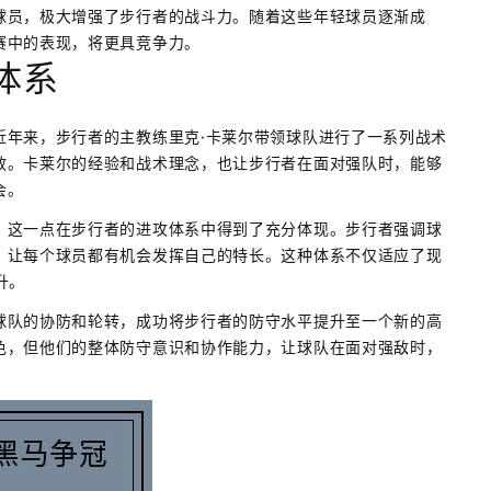
球员，极大增强了步行者的战斗力。随着这些年轻球员逐渐成
赛中的表现，将更具竞争力。
体系
近年来，步行者的主教练里克·卡莱尔带领球队进行了一系列战术
效。卡莱尔的经验和战术理念，也让步行者在面对强队时，能够
会。
。这一点在步行者的进攻体系中得到了充分体现。步行者强调球
，让每个球员都有机会发挥自己的特长。这种体系不仅适应了现
升。
球队的协防和轮转，成功将步行者的防守水平提升至一个新的高
色，但他们的整体防守意识和协作能力，让球队在面对强敌时，