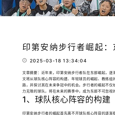
印第安纳步行者崛起：
2025-03-18 13:34:04
文章摘要：近年来，印第安纳步行者队在东部崛起，逐
文将从球队核心阵容的构建、年轻球员的崛起、教练组
路，并探讨其在未来争冠中的机会。步行者的崛起不仅
力无限的球队，将在未来的赛季中，成为东部不可忽视
1、球队核心阵容的构建
印第安纳步行者的崛起首先离不开球队核心阵容的逐渐