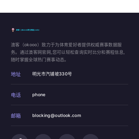
澳客（okooo）致力于为体育爱好者提供权威赛事数据服
务。通过澳客网官网,您可以轻松查询实时比分和赛程信息,
随时掌握全球热门赛事动态。
地址
明光市汽铺坡330号
电话
phone
邮箱
blocking@outlook.com