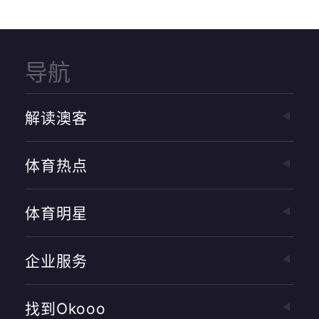
导航
解读澳客
体育热点
体育明星
企业服务
找到okooo