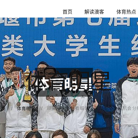
首页
解读澳客
体育热点
体育明星
印第安纳步行者崛起：东部黑马争冠机会分
首页
体育明星