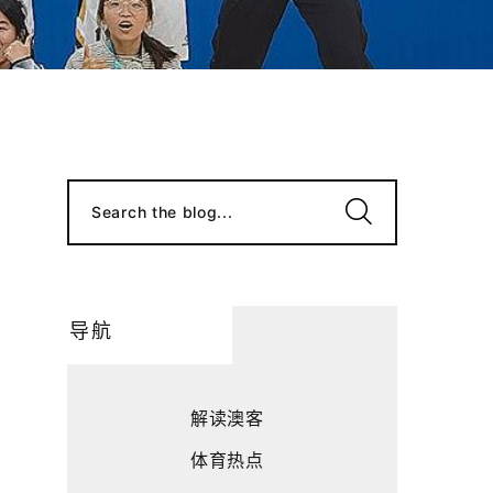
Search the blog...
导航
解读澳客
体育热点