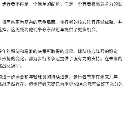
，步行者不再是一个简单的配角，而是一个有着极高竞争力的劲
，将面临更为复杂的竞争局面。步行者的核心阵容逐渐成熟，并
选择。这无疑为他们争夺东部冠军提供了更多机会。
多年的积淀和精准的决策所取得的成果。球队核心阵容的稳定
争形势的变化，都为步行者争冠提供了强有力的支持。在未来的
挑战总冠军。
的进一步磨合和年轻球员的持续进步，步行者有望在未来几年
挑战仍然存在，但步行者无疑已为争夺NBA总冠军做好了充分的