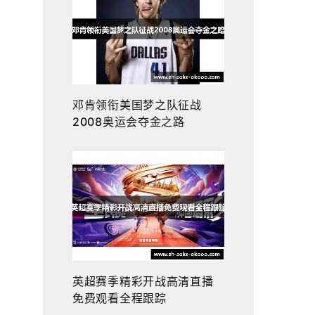
邓肯领衔美国梦之队征战
2008奥运会夺金之路
英超赛季精彩开战高清直播
免费观看全程跟踪