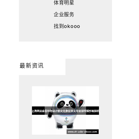
体育明星
企业服务
找到okooo
最新资讯