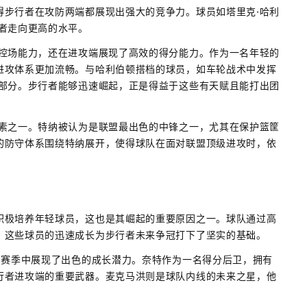
得步行者在攻防两端都展现出强大的竞争力。球员如塔里克·哈利
者走向更高的水平。
的控场能力，还在进攻端展现了高效的得分能力。作为一名年轻的
进攻体系更加流畅。与哈利伯顿搭档的球员，如车轮战术中发挥
成部分。步行者能够迅速崛起，正是得益于这些有天赋且能打出团
因素之一。特纳被认为是联盟最出色的中锋之一，尤其在保护篮筐
的防守体系围绕特纳展开，使得球队在面对联盟顶级进攻时，依
积极培养年轻球员，这也是其崛起的重要原因之一。球队通过高
，这些球员的迅速成长为步行者未来争冠打下了坚实的基础。
的赛季中展现了出色的成长潜力。奈特作为一名得分后卫，拥有
行者进攻端的重要武器。麦克马洪则是球队内线的未来之星，他