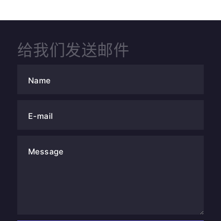
给我们发送邮件
Name
E-mail
Message