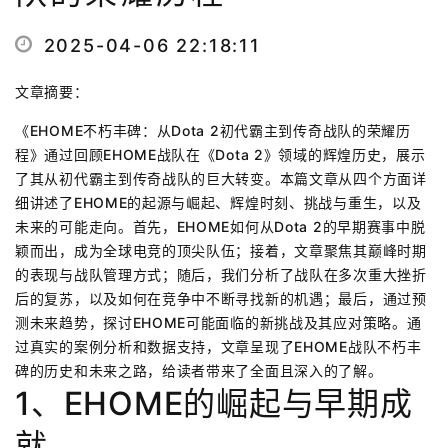
2025-04-06 22:18:11
文章摘要：
《EHOME不朽丰碑：从Dota 2初代霸主到传奇战队的荣耀历
程》通过回顾EHOME战队在《Dota 2》领域的辉煌历史，展示
了其从初代霸主到传奇战队的巨大转变。本篇文章从四个方面详
细讲述了EHOME的起源与崛起、辉煌时刻、挑战与重生，以及
未来的可能走向。首先，EHOME如何从Dota 2的早期赛事中脱
颖而出，成为全球电竞的顶尖队伍；接着，文章聚焦其巅峰时期
的表现与战队管理方式；随后，我们分析了战队在多次重大挫折
后的复苏，以及如何在竞争中不断寻找新的机遇；最后，通过预
测未来趋势，探讨EHOME可能面临的新挑战及其应对策略。通
过真实的案例分析和数据支持，文章呈现了EHOME战队不朽丰
碑的历史和未来之路，给读者带来了全面且深入的了解。
1、EHOME的崛起与早期成
就