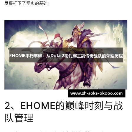
发展打下了坚实的基础。
2、EHOME的巅峰时刻与战
队管理