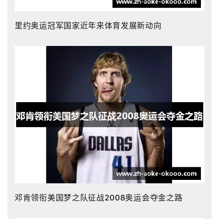
里约奥运冠军国家近年来体育发展新动向
邓肯领衔美国梦之队征战2008奥运会夺金之路