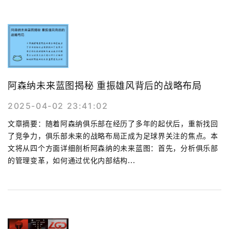
阿森纳未来蓝图揭秘 重振雄风背后的战略布局
2025-04-02 23:41:02
文章摘要：随着阿森纳俱乐部在经历了多年的起伏后，重新找回
了竞争力，俱乐部未来的战略布局正成为足球界关注的焦点。本
文将从四个方面详细剖析阿森纳的未来蓝图：首先，分析俱乐部
的管理变革，如何通过优化内部结构...