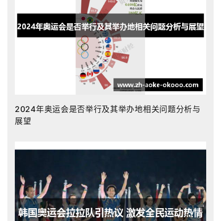
2024年奥运会是否举行及其举办地相关问题分析与
展望