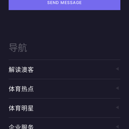
SEND MESSAGE
导航
解读澳客
体育热点
体育明星
企业服务