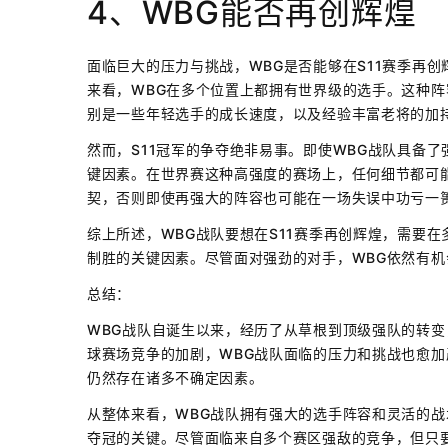
4、WBG能否再创辉煌
面临巨大的压力与挑战，WBG是否能够在S11赛季再
来看，WBG在多个位置上都拥有世界级的选手。这种
别是一些年轻选手的成长速度，以及经验丰富老将的加
然而，S11冠军的争夺绝非易事。即使WBG战队具备
键因素。在世界赛这种高强度的赛场上，任何细节都可
契，否则即使再强大的阵容也可能在一场失误中功亏一
综上所述，WBG战队要想在S11赛季再创辉煌，需要
制胜的关键因素。尽管面对强劲的对手，WBG依然有机
总结：
WBG战队自诞生以来，经历了从草根到顶级强队的转变
球赛场竞争的加剧，WBG战队面临的压力和挑战也愈加
仍然存在诸多不确定因素。
从整体来看，WBG战队拥有强大的选手阵容和灵活的
夺冠的关键。尽管面临来自多个赛区强敌的竞争，但只