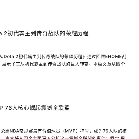
ta 2初代霸主到传奇战队的荣耀历程
从Dota 2初代霸主到传奇战队的荣耀历程》通过回顾EHOME战
历史，展示了其从初代霸主到传奇战队的巨大转变。本篇文章从四个
VP 76人核心崛起震撼全联盟
德荣膺NBA常规赛最有价值球员（MVP）称号，成为76人队的核
。本文将从四个方面深入分析这一震撼全联盟的事件：乔尔·恩