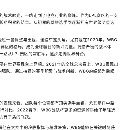
的战术眼光，一路走到了电竞行业的巅峰。作为LPL赛区的一支
与长期积累的结果。从初期的草根选手到逐渐拥有世界级明星选
，经过一番调整与重组，迅速崭露头角。尤其是在2020年，WBG
PL赛区的格局，成为全球瞩目的新兴力量。凭借严密的战术体
一路从LPL赛区的常胜军，逐步走向世界舞台。
屡在世界赛舞台上亮相。2021年的全球总决赛上，WBG表现出
的强队。通过持续的赛季积累与战术创新，WBG的崛起为后续
年的表现来看，战队每个位置都有顶尖选手坐镇。尤其是在中路
行对比。2022赛季，WBG战队将更多的资源倾斜给了年轻选
力有了质的飞跃。
。凭借他在大赛中的冷静指挥与精准决策，WBG能够在关键时刻获