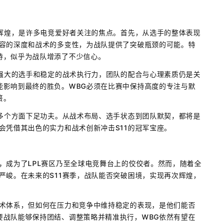
创辉煌，是许多电竞爱好者关注的焦点。首先，从选手的整体表现
阵容的深度和战术的多变性，为战队提供了突破瓶颈的可能。特
持，似乎为战队增添了不少信心。
了强大的选手和稳定的战术执行力，团队的配合与心理素质仍是关
能影响到最终的胜负。WBG必须在比赛中保持高度的专注与默
篑。
在多个方面下足功夫。从战术布局、选手状态到团队默契，都将是
会凭借其出色的实力和战术创新冲击S11的冠军宝座。
，成为了LPL赛区乃至全球电竞舞台上的佼佼者。然而，随着全
严峻。在未来的S11赛季，战队能否突破困境，实现再次辉煌，
战术体系，但如何在压力和竞争中维持稳定的表现，是他们能否
要战队能够保持团结、调整策略并精准执行，WBG依然有望在