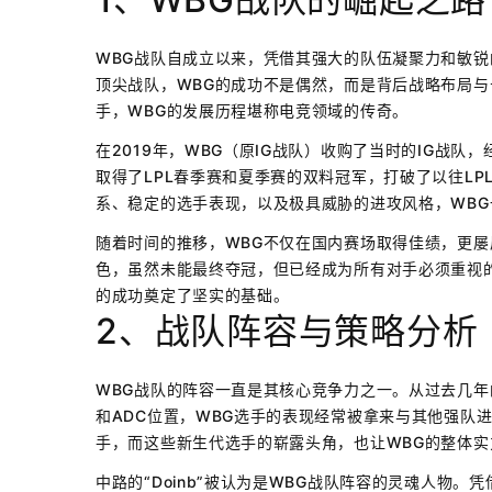
WBG战队自成立以来，凭借其强大的队伍凝聚力和敏锐
顶尖战队，WBG的成功不是偶然，而是背后战略布局
手，WBG的发展历程堪称电竞领域的传奇。
在2019年，WBG（原IG战队）收购了当时的IG战队
取得了LPL春季赛和夏季赛的双料冠军，打破了以往L
系、稳定的选手表现，以及极具威胁的进攻风格，WBG
随着时间的推移，WBG不仅在国内赛场取得佳绩，更屡
色，虽然未能最终夺冠，但已经成为所有对手必须重视
的成功奠定了坚实的基础。
2、战队阵容与策略分析
WBG战队的阵容一直是其核心竞争力之一。从过去几
和ADC位置，WBG选手的表现经常被拿来与其他强队进
手，而这些新生代选手的崭露头角，也让WBG的整体实
中路的“Doinb”被认为是WBG战队阵容的灵魂人物