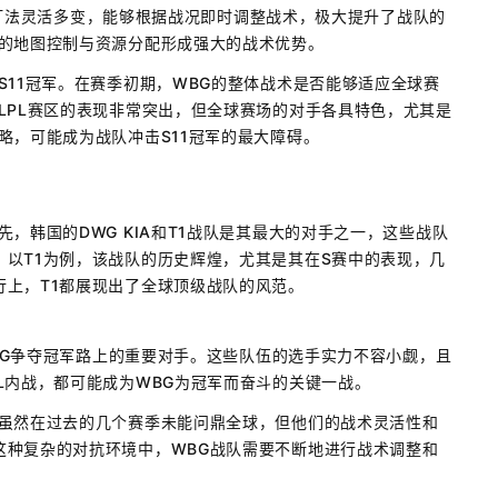
，其打法灵活多变，能够根据战况即时调整战术，极大提升了战队的
效的地图控制与资源分配形成强大的战术优势。
S11冠军。在赛季初期，WBG的整体战术是否能够适应全球赛
LPL赛区的表现非常突出，但全球赛场的对手各具特色，尤其是
略，可能成为战队冲击S11冠军的最大障碍。
，韩国的DWG KIA和T1战队是其最大的对手之一，这些战队
以T1为例，该战队的历史辉煌，尤其是其在S赛中的表现，几
上，T1都展现出了全球顶级战队的风范。
WBG争夺冠军路上的重要对手。这些队伍的选手实力不容小觑，且
L内战，都可能成为WBG为冠军而奋斗的关键一战。
队虽然在过去的几个赛季未能问鼎全球，但他们的战术灵活性和
这种复杂的对抗环境中，WBG战队需要不断地进行战术调整和