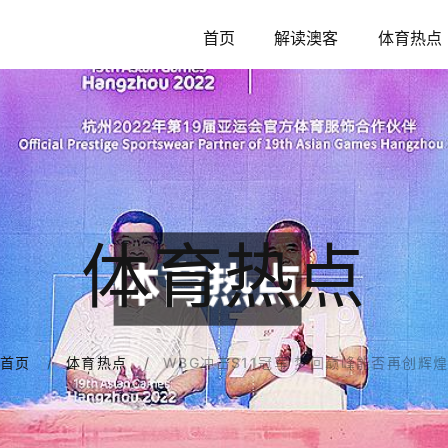
首页
解读澳客
体育热点
体育热点
WBG冲击S11冠军 梦回巅峰能否再创辉
首页
体育热点