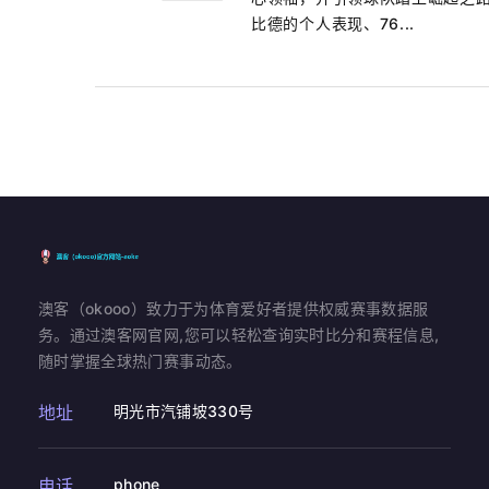
比德的个人表现、76...
澳客（okooo）致力于为体育爱好者提供权威赛事数据服
务。通过澳客网官网,您可以轻松查询实时比分和赛程信息,
随时掌握全球热门赛事动态。
地址
明光市汽铺坡330号
电话
phone