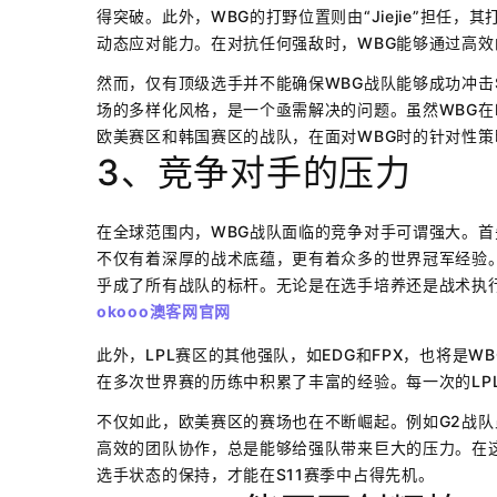
得突破。此外，WBG的打野位置则由“Jiejie”担任
动态应对能力。在对抗任何强敌时，WBG能够通过高
然而，仅有顶级选手并不能确保WBG战队能够成功冲击
场的多样化风格，是一个亟需解决的问题。虽然WBG在
欧美赛区和韩国赛区的战队，在面对WBG时的针对性策
3、竞争对手的压力
在全球范围内，WBG战队面临的竞争对手可谓强大。首先
不仅有着深厚的战术底蕴，更有着众多的世界冠军经验。
乎成了所有战队的标杆。无论是在选手培养还是战术执行
okooo澳客网官网
此外，LPL赛区的其他强队，如EDG和FPX，也将是
在多次世界赛的历练中积累了丰富的经验。每一次的LP
不仅如此，欧美赛区的赛场也在不断崛起。例如G2战
高效的团队协作，总是能够给强队带来巨大的压力。在
选手状态的保持，才能在S11赛季中占得先机。