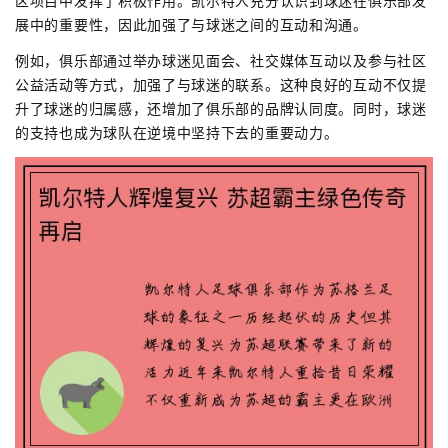
区项目中发挥了积极作用。凯尔特人充分认识到球迷在俱乐部发
展中的重要性，因此加强了与球迷之间的互动和沟通。
例如，俱乐部通过举办球迷见面会、社交媒体互动以及参与社区
公益活动等方式，加强了与球迷的联系。这种良好的互动不仅提
升了球迷的归属感，还增加了俱乐部的品牌认同度。同时，球迷
的支持也成为球队在逆境中坚持下去的重要动力。