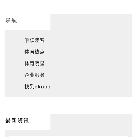
导航
解读澳客
体育热点
体育明星
企业服务
找到okooo
最新资讯