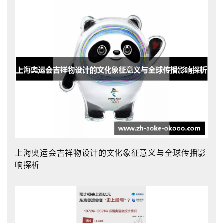
上海奥运会吉祥物设计的文化象征意义与全球传播影
响探析