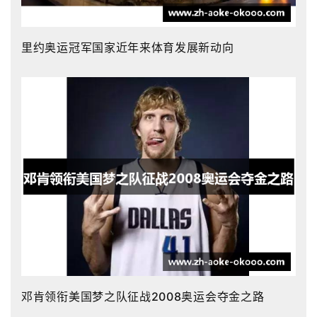
里约奥运冠军国家近年来体育发展新动向
邓肯领衔美国梦之队征战2008奥运会夺金之路