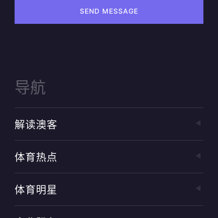
SEND MESSAGE
导航
解读澳客
体育热点
体育明星