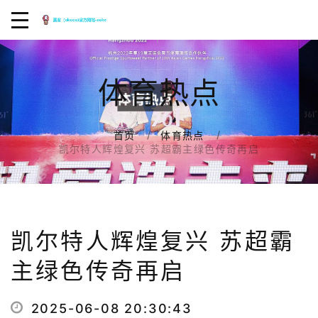
体育热点
首页
体育热点
凯尔特人辉煌复兴 苏超霸主绿色传奇再启
凯尔特人辉煌复兴 苏超霸
主绿色传奇再启
2025-06-08 20:30:43