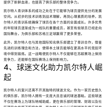
提供了新鲜血液，也提高了俱乐部的整体竞争力。
凯尔特人青训体系的成功之处在于它能够为球员提供充分的发展
空间。从初步的技术训练到战术理解，再到心理素质的培养，凯
尔特人的青训系统确保了球员在各个方面的全面成长。许多优秀
的年轻球员逐渐成为一线队的重要成员，甚至有些球员已经走向
国际舞台，为俱乐部和苏格兰足球赢得了更多荣誉。
此外，凯尔特人也与其他国际知名俱乐部建立了青训合作，借鉴
先进的训练理念和方法，使得本土球员能够在更高水平的竞技环
境中得到锻炼。这一战略使凯尔特人不仅能够在苏超赛场上保持
竞争力，还能够在国际赛场上保持影响力。
4、球迷文化助力凯尔特人崛
起
凯尔特人的复兴还离不开其独特的球迷文化。作为一家历史悠久
的俱乐部，凯尔特人拥有一支庞大且忠诚的球迷基础。这些球迷
不仅在赛场上为球队呐喊助威，更在俱乐部的管理、财政以及社