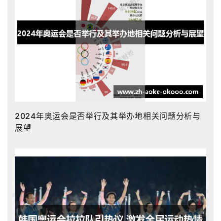
2024年奥运会是否举行及其举办地相关问题分析与
展望