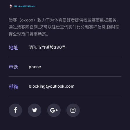
澳客（okooo）致力于为体育爱好者提供权威赛事数据服务。
通过澳客网官网,您可以轻松查询实时比分和赛程信息,随时掌
握全球热门赛事动态。
地址
明光市汽铺坡330号
电话
phone
邮箱
blocking@outlook.com