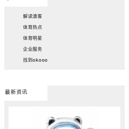
解读澳客
体育热点
体育明星
企业服务
找到okooo
最新资讯