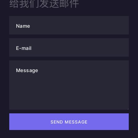
给我们发送邮件
Name
E-mail
Message
SEND MESSAGE