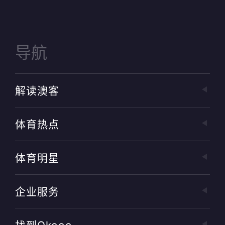
导航
解读澳客
体育热点
体育明星
企业服务