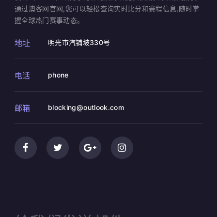
通过澳客网官网,您可以轻松查询实时比分和赛程信息,随时掌
握全球热门赛事动态。
地址
明光市汽铺坡330号
电话
phone
邮箱
blocking@outlook.com