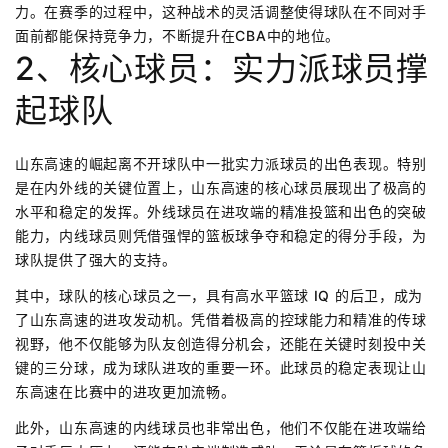
力。在赛季的过程中，这种战术的灵活调整使得球队在不同对手
面前都能保持竞争力，不断提升在CBA中的地位。
2、核心球员：实力派球员撑
起球队
山东高速的崛起离不开球队中一批实力派球员的出色表现。特别
是在内外线的关键位置上，山东高速的核心球员展现出了极高的
水平和稳定的发挥。外线球员在进攻端的精准投篮和出色的突破
能力，内线球员则凭借强悍的篮板球争夺和稳定的得分手段，为
球队提供了强大的支持。
其中，球队的核心球员之一，具有高水平篮球 IQ 的后卫，成为
了山东高速的进攻发动机。凭借着极高的控球能力和精准的传球
视野，他不仅能够为队友创造得分机会，还能在关键时刻投中关
键的三分球，成为球队进攻的重要一环。此球员的稳定表现让山
东高速在比赛中的进攻更加流畅。
此外，山东高速的内线球员也非常出色，他们不仅能在进攻端给