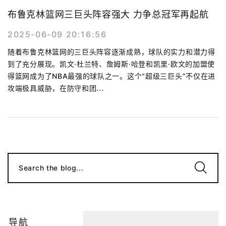
布鲁克林篮网三巨头阵容强大 力争总冠军再起航
2025-06-09 20:16:56
随着布鲁克林篮网的三巨头阵容逐渐成熟，球队的实力和潜力得
到了充分展现。凯文·杜兰特、詹姆斯·哈登和凯里·欧文的加盟使
得篮网成为了NBA最强的球队之一。这个“超级三巨头”不仅在进
攻端极具威胁，在防守和团...
Search the blog...
导航