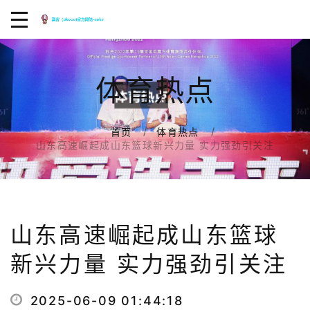
体育热点
首页
体育热点
山东高速崛起成山东篮球新兴力量 实力强劲引关注
山东高速崛起成山东篮球
新兴力量 实力强劲引关注
2025-06-09 01:44:18