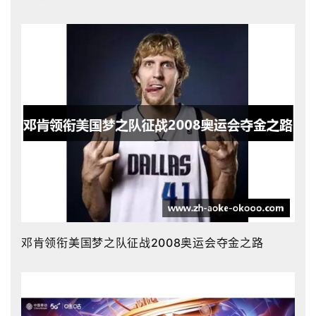
邓肯领衔美国梦之队征战2008奥运会夺金之路